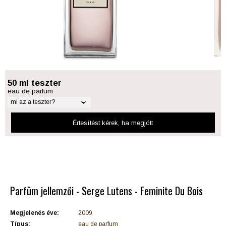
50 ml teszter
eau de parfum
mi az a teszter?
Értesítést kérek
, ha megjött
Parfüm jellemzői - Serge Lutens - Feminite Du Bois
Megjelenés éve:
2009
Típus:
eau de parfum