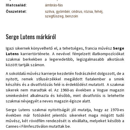
Illatcsalád:
ámbrás-fás
Összetétel:
szilva, gyömbér, cédrus, rózsa, fehéj,
szegfűszeg, benzoin
Serge Lutens márkáról
Igazi sikernek könyvelhető el, a tehetséges, francia művész
Serge
Lutens
karriertörténete. A nevével fémjelzett illatkompozíciókat
szakmai berkekben a legeredetibb, legizgalmasabb alkotások
között tartják számon.
A sokoldalú művész karrierje kezdetén fodrászként dolgozott, de a
nyitott, remek stílusérzékkel megáldott fiatalember a smink
készítés és a divatfotózás felé is érdeklődést mutatott. A szakmai
sikerek nem maradtak el. Az 1960-as években a Vogue magazin
sminkesként alkalmazta és később, mint divatfotós is letehette
szakmai névjegyét a neves magazin égisze alatt.
Serge Lutens szakmai nyitottságát jól mutatja, hogy az 1970-es
években már fotósként jelentős sikereket maga mögött tudó
művész, két rövidfilm rendezését is elvállalta, melyeket később a
Cannes-i Filmfesztiválon mutattak be.