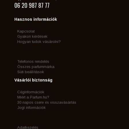
06 20 987 87 77
Hasznos információk
Kapcsolat
Gyakori kérdések
Hogyan tudok vásárolni?
Telefonos rendelés
Összes parfummárka
Süti beállítások
Vásárlói biztonság
Céginformációk
Miért a Parfum.hu?
30 napos csere és visszavásárlás
Jogi információk
Adatkezelés