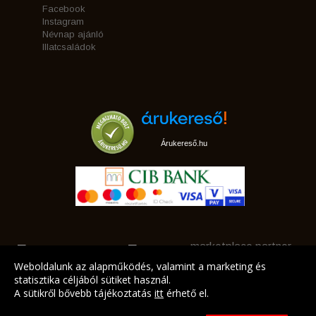
Facebook
Instagram
Névnap ajánló
Illatcsaládok
Árukereső.hu
marketplace partner
Weboldalunk az alapműködés, valamint a marketing és
statisztika céljából sütiket használ.
A sütikről bővebb tájékoztatás
itt
érhető el.
A LEGJOBB AJÁNLATAINK AZ ÖN CÍMÉRE!