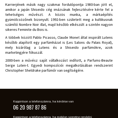
Karrierjének másik nagy szakmai fordulópontja 1980-ban jött el,
amikor a japán Shiseido cég imázsának fejlesztésére kérte fel a
tehetséges művészt. A közös munka, a márkaépítés
gyümölcsözőnek bizonyult. 1992-ben született meg a kultikusnak
számító Nombre Noir illat, majd később elkészült a szintén nagyon
sikeres Feminite du Bois is.
A többek között Pablo Picasso, Claude Monet által inspirált Lutens
később alapított egy parfümházat is (Les Salons du Palais Royal),
mely kizárólag a Lutens és a Shiseido parfümökre, azok
marketingjére fókuszál.
2000-ben a művész saját vállalkozást indított, a Parfums-Beaute
Serge Luten-t. Egyedi kompozíciói megalkotásában rendszerint
Christopher Sheldrake parfümőr van segítségére.
Koppintson a telefonszámra, ha kérdése van
06 20 987 87 86
Koppintson a telefonszámra, ha mobilon szeretne rendelni