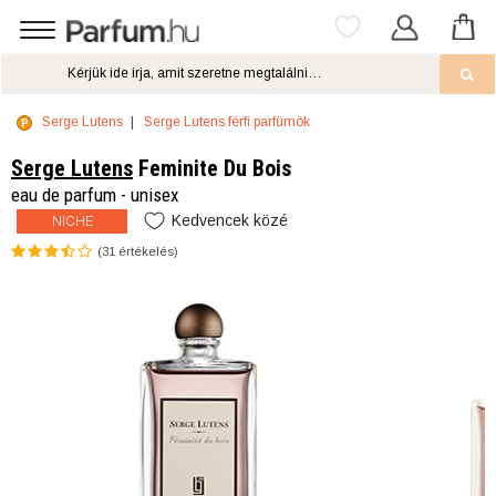
Serge Lutens
Serge Lutens férfi parfümök
Serge Lutens
Feminite Du Bois
eau de parfum - unisex
Kedvencek közé
NICHE
(
31
értékelés)