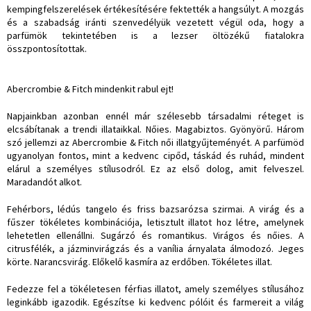
kempingfelszerelések értékesítésére fektették a hangsúlyt. A mozgás
és a szabadság iránti szenvedélyük vezetett végül oda, hogy a
parfümök tekintetében is a lezser öltözékű fiatalokra
összpontosítottak.
Abercrombie & Fitch mindenkit rabul ejt!
Napjainkban azonban ennél már szélesebb társadalmi réteget is
elcsábítanak a trendi illataikkal. Nőies. Magabiztos. Gyönyörű. Három
szó jellemzi az Abercrombie & Fitch női illatgyűjteményét. A parfümöd
ugyanolyan fontos, mint a kedvenc cipőd, táskád és ruhád, mindent
elárul a személyes stílusodról. Ez az első dolog, amit felveszel.
Maradandót alkot.
Fehérbors, lédús tangelo és friss bazsarózsa szirmai. A virág és a
fűszer tökéletes kombinációja, letisztult illatot hoz létre, amelynek
lehetetlen ellenállni. Sugárzó és romantikus. Virágos és nőies. A
citrusfélék, a jázminvirágzás és a vanília árnyalata álmodozó. Jeges
körte. Narancsvirág. Előkelő kasmíra az erdőben. Tökéletes illat.
Fedezze fel a tökéletesen férfias illatot, amely személyes stílusához
leginkább igazodik. Egészítse ki kedvenc pólóit és farmereit a világ