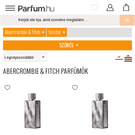
Abercrombie & Fitch
teszter
SZŰRÉS
ABERCROMBIE & FITCH PARFÜMÖK