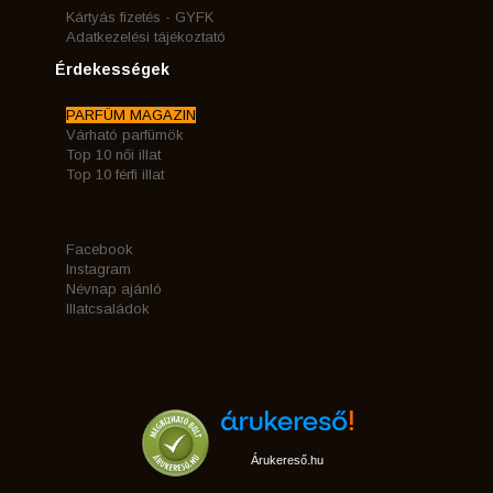
Kártyás fizetés - GYFK
Adatkezelési tájékoztató
Érdekességek
PARFÜM MAGAZIN
Várható parfümök
Top 10 női illat
Top 10 férfi illat
Facebook
Instagram
Névnap ajánló
Illatcsaládok
Árukereső.hu