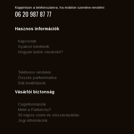
Koppintson a telefonszámra, ha mobilon szeretne rendelni
06 20 987 87 77
Hasznos információk
Kapcsolat
Gyakori kérdések
Hogyan tudok vásárolni?
Telefonos rendelés
Összes parfummárka
Süti beállítások
Vásárlói biztonság
Céginformációk
Miért a Parfum.hu?
30 napos csere és visszavásárlás
Jogi információk