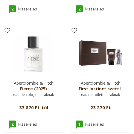
2
2
kiszerelés
kiszerelés
Abercrombie & Fitch
Abercrombie & Fitch
Fierce (2025)
First Instinct szett I.
eau de cologne uraknak
eau de toilette uraknak
33 870 Ft-tól
23 270 Ft
2
1
kiszerelés
kiszerelés