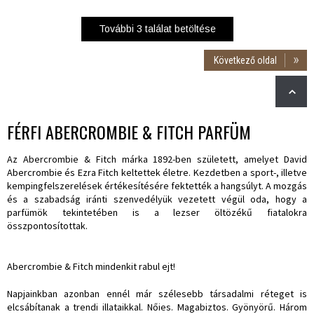
További
3
találat betöltése
Következő oldal
FÉRFI ABERCROMBIE & FITCH PARFÜM
Az
Abercrombie & Fitch
márka 1892-ben született, amelyet David
Abercrombie és Ezra Fitch keltettek életre. Kezdetben a sport-, illetve
kempingfelszerelések értékesítésére fektették a hangsúlyt. A mozgás
és a szabadság iránti szenvedélyük vezetett végül oda, hogy a
parfümök tekintetében is a lezser öltözékű fiatalokra
összpontosítottak.
Abercrombie & Fitch mindenkit rabul ejt!
Napjainkban azonban ennél már szélesebb társadalmi réteget is
elcsábítanak a trendi illataikkal. Nőies. Magabiztos. Gyönyörű. Három