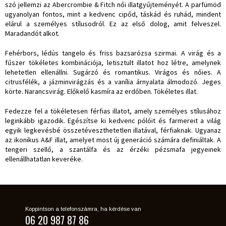
szó jellemzi az Abercrombie & Fitch női illatgyűjteményét. A parfümöd
ugyanolyan fontos, mint a kedvenc cipőd, táskád és ruhád, mindent
elárul a személyes stílusodról. Ez az első dolog, amit felveszel.
Maradandót alkot.
Fehérbors, lédús tangelo és friss bazsarózsa szirmai. A virág és a
fűszer tökéletes kombinációja, letisztult illatot hoz létre, amelynek
lehetetlen ellenállni. Sugárzó és romantikus. Virágos és nőies. A
citrusfélék, a jázminvirágzás és a vanília árnyalata álmodozó. Jeges
körte. Narancsvirág. Előkelő kasmíra az erdőben. Tökéletes illat.
Fedezze fel a tökéletesen férfias illatot, amely személyes stílusához
leginkább igazodik. Egészítse ki kedvenc pólóit és farmereit a világ
egyik legkevésbé összetéveszthetetlen illatával, férfiaknak. Ugyanaz
az ikonikus A&F illat, amelyet most új generáció számára definiáltak. A
tengeri szellő, a szantálfa és az érzéki pézsmafa jegyeinek
ellenállhatatlan keveréke.
Koppintson a telefonszámra, ha kérdése van
06 20 987 87 86