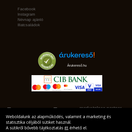
Facebook
Instagram
Névnap ajánló
Illatcsaládok
Árukereső.hu
marketplace partner
Weboldalunk az alapműködés, valamint a marketing és
statisztika céljából sütiket használ.
A sütikről bővebb tájékoztatás
itt
érhető el.