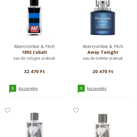
Abercrombie & Fitch
Abercrombie & Fitch
1892 Cobalt
Away Tonight
eau de cologne uraknak
eau de toilette uraknak
32 470 Ft
20 470 Ft
1
1
kiszerelés
kiszerelés