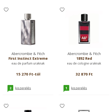
Abercrombie & Fitch
Abercrombie & Fitch
First Instinct Extreme
1892 Red
eau de parfum uraknak
eau de cologne uraknak
15 270 Ft-tól
32 870 Ft
2
1
kiszerelés
kiszerelés