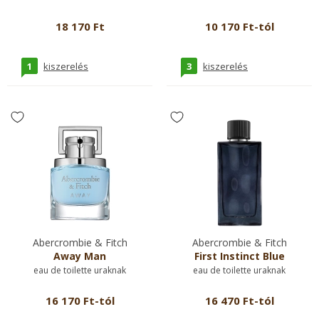
18 170 Ft
10 170 Ft-tól
1
3
kiszerelés
kiszerelés
Abercrombie & Fitch
Abercrombie & Fitch
Away Man
First Instinct Blue
eau de toilette uraknak
eau de toilette uraknak
16 170 Ft-tól
16 470 Ft-tól