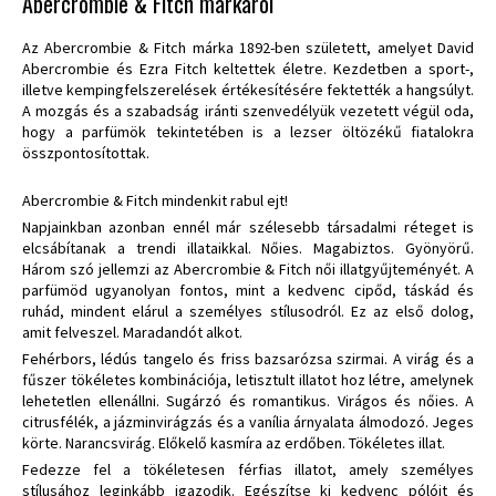
Abercrombie & Fitch márkáról
Az
Abercrombie & Fitch
márka 1892-ben született, amelyet David
Abercrombie és Ezra Fitch keltettek életre. Kezdetben a sport-,
illetve kempingfelszerelések értékesítésére fektették a hangsúlyt.
A mozgás és a szabadság iránti szenvedélyük vezetett végül oda,
hogy a parfümök tekintetében is a lezser öltözékű fiatalokra
összpontosítottak.
Abercrombie & Fitch mindenkit rabul ejt!
Napjainkban azonban ennél már szélesebb társadalmi réteget is
elcsábítanak a trendi illataikkal. Nőies. Magabiztos. Gyönyörű.
Három szó jellemzi az Abercrombie & Fitch női illatgyűjteményét. A
parfümöd ugyanolyan fontos, mint a kedvenc cipőd, táskád és
ruhád, mindent elárul a személyes stílusodról. Ez az első dolog,
amit felveszel. Maradandót alkot.
Fehérbors, lédús tangelo és friss bazsarózsa szirmai. A virág és a
fűszer tökéletes kombinációja, letisztult illatot hoz létre, amelynek
lehetetlen ellenállni. Sugárzó és romantikus. Virágos és nőies. A
citrusfélék, a jázminvirágzás és a vanília árnyalata álmodozó. Jeges
körte. Narancsvirág. Előkelő kasmíra az erdőben. Tökéletes illat.
Fedezze fel a tökéletesen férfias illatot, amely személyes
stílusához leginkább igazodik. Egészítse ki kedvenc pólóit és