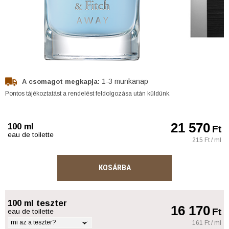
1-3 munkanap
A csomagot megkapja:
Pontos tájékoztatást a rendelést feldolgozása után küldünk.
21 570
100 ml
Ft
eau de toilette
215 Ft / ml
KOSÁRBA
100 ml teszter
16 170
Ft
eau de toilette
mi az a teszter?
161 Ft / ml