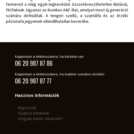
farmereit a világ egyik legkevésbé összetéveszthetetlen illatával,
férfiaknak. Ugyanaz az ikonikus A&F illat, amelyet most új generáció
számára definiáltak. A tengeri szellő, a szantálfa és az érzéki
pézsmafa jegyeinek ellenállhatatlan keveréke.
Koppintson a telefonszámra, ha kérdése van
06 20 987 87 86
Koppintson a telefonszámra, ha mobilon szeretne rendelni
06 20 987 87 77
Hasznos információk
Kapcsolat
Gyakori kérdések
Hogyan tudok vásárolni?