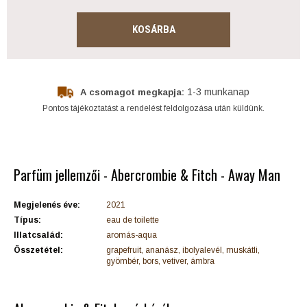
KOSÁRBA
1-3 munkanap
A csomagot megkapja:
Pontos tájékoztatást a rendelést feldolgozása után küldünk.
Parfüm jellemzői - Abercrombie & Fitch - Away Man
Megjelenés éve:
2021
Típus:
eau de toilette
Illatcsalád:
aromás-aqua
Összetétel:
grapefruit, ananász, ibolyalevél, muskátli,
gyömbér, bors, vetiver, ámbra