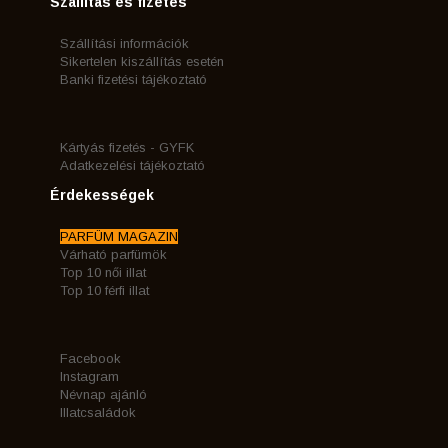
Szállítás és fizetés
Szállítási információk
Sikertelen kiszállítás esetén
Banki fizetési tájékoztató
Kártyás fizetés - GYFK
Adatkezelési tájékoztató
Érdekességek
PARFÜM MAGAZIN
Várható parfümök
Top 10 női illat
Top 10 férfi illat
Facebook
Instagram
Névnap ajánló
Illatcsaládok