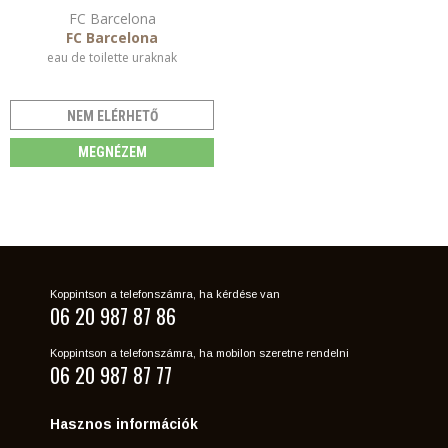
FC Barcelona
FC Barcelona
eau de toilette uraknak
NEM ELÉRHETŐ
MEGNÉZEM
Koppintson a telefonszámra, ha kérdése van
06 20 987 87 86
Koppintson a telefonszámra, ha mobilon szeretne rendelni
06 20 987 87 77
Hasznos információk