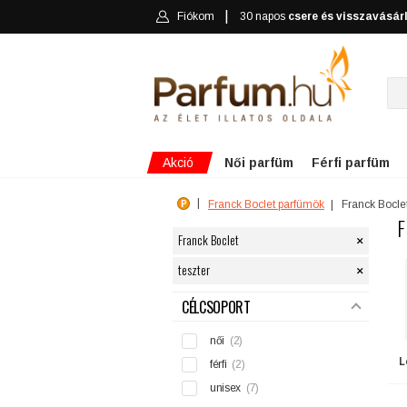
Fiókom
30 napos
csere és visszavásár
Akció
Női parfüm
Férfi parfüm
Franck Boclet parfümök
Franck Bocle
F
×
Franck Boclet
×
teszter
SZŰRÉS
CÉLCSOPORT
női
(2)
L
férfi
(2)
unisex
(7)