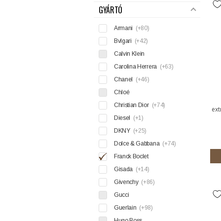
GYÁRTÓ
Armani
(+80)
Bvlgari
(+42)
Calvin Klein
Carolina Herrera
(+63)
Chanel
(+46)
Chloé
Christian Dior
(+74)
ext
Diesel
(+1)
DKNY
(+25)
Dolce & Gabbana
(+74)
Franck Boclet
Gisada
(+14)
Givenchy
(+86)
Gucci
Guerlain
(+98)
Hugo Boss