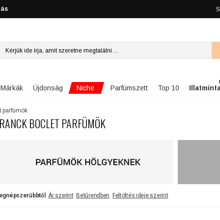
lás
S
Niche
Márkák
Újdonság
Parfümszett
Top 10
Illatmint
t parfümök
RANCK BOCLET PARFÜMÖK
egnépszerűbbtől
Ár szerint
Betűrendben
Feltöltés ideje szerint