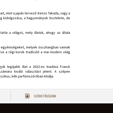
ait, mint a japán tervező Kenzo Takada, vagy a
ag kidolgozása, a hagyományok tisztelete, de
atta a világot, mely illatok, ahogy az általa
s egyéniségeket, melyek összhangban vannak
zve a régi korok tradícióit a mai modern világ
yik legújabb illat a 2022-es kiadású Franck
zámára kiváló választást jelent. A szépen
sszikus, kék parfümszóróban kínálja.
ELÉRHETŐSÉGEINK