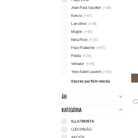
Jean Paul Gaultier
(+44)
Kenzo
(+67)
Lancôme
(+38)
Mugler
(+45)
Nina Ricci
(+28)
Paco Rabanne
(+67)
Prada
(+24)
Versace
(+36)
Yves Saint-Laurent
(+50)
összes parfüm márka
ÁR
KATEGÓRIA
ILLATMINTA
ÚJDONSÁG
AKCIÓS