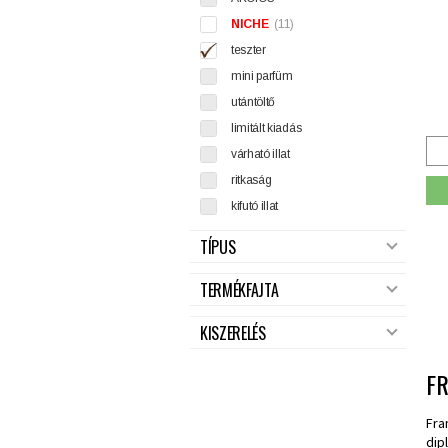
NICHE
(11)
teszter
mini parfüm
utántöltő
limitált kiadás
várható illat
ritkaság
kifutó illat
TÍPUS
TERMÉKFAJTA
KISZERELÉS
F
Fra
dip