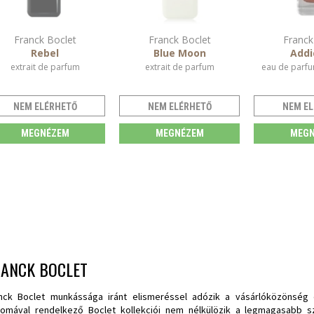
Franck Boclet
Franck Boclet
Franck
Rebel
Blue Moon
Addi
extrait de parfum
extrait de parfum
eau de parfu
NEM ELÉRHETŐ
NEM ELÉRHETŐ
NEM EL
MEGNÉZEM
MEGNÉZEM
MEGN
RANCK BOCLET
nck Boclet munkássága iránt elismeréssel adózik a vásárlóközönség 
lomával rendelkező Boclet kollekciói nem nélkülözik a legmagasabb sz