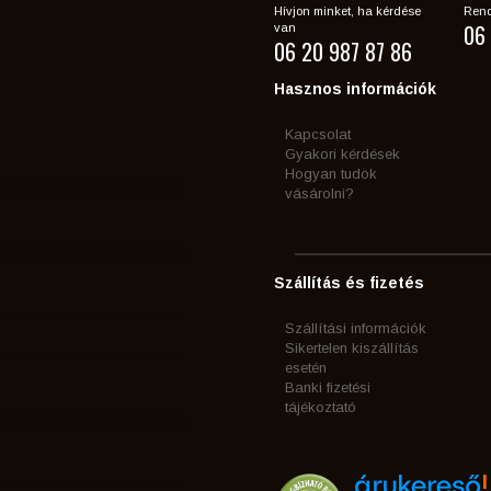
Hívjon minket, ha kérdése
Rend
06 
van
06 20 987 87 86
Hasznos információk
Kapcsolat
Gyakori kérdések
Hogyan tudok
vásárolni?
Szállítás és fizetés
Szállítási információk
Sikertelen kiszállítás
esetén
Banki fizetési
tájékoztató