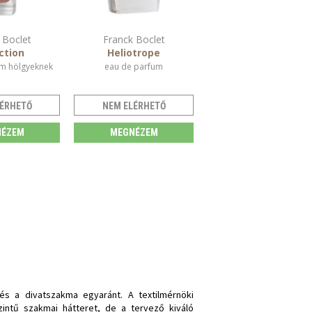
 Boclet
Franck Boclet
ction
Heliotrope
m hölgyeknek
eau de parfum
ÉRHETŐ
NEM ELÉRHETŐ
ÉZEM
MEGNÉZEM
és a divatszakma egyaránt. A textilmérnöki
intű szakmai hátteret, de a tervező kiváló