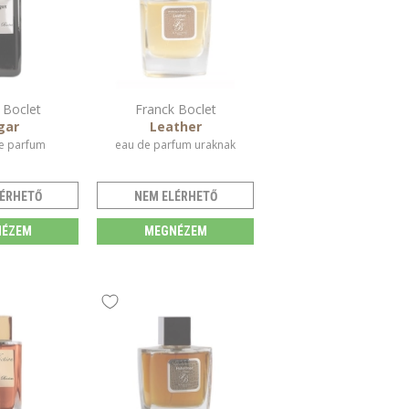
 Boclet
Franck Boclet
gar
Leather
de parfum
eau de parfum uraknak
ÉRHETŐ
NEM ELÉRHETŐ
ÉZEM
MEGNÉZEM