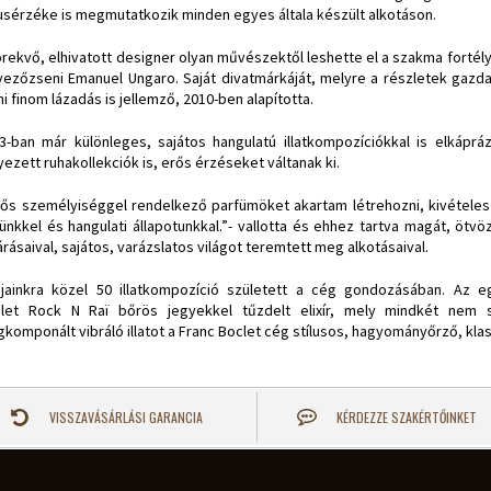
lusérzéke is megmutatkozik minden egyes általa készült alkotáson.
örekvő, elhivatott designer olyan művészektől leshette el a szakma fortély
vezőzseni Emanuel Ungaro. Saját divatmárkáját, melyre a részletek gazd
i finom lázadás is jellemző, 2010-ben alapította.
3-ban már különleges, sajátos hangulatú illatkompozíciókkal is elkáprázt
yezett ruhakollekciók is, erős érzéseket váltanak ki.
ős személyiséggel rendelkező parfümöket akartam létrehozni, kivétele
künkkel és hangulati állapotunkkal.”- vallotta és ehhez tartva magát, ötvö
árásaival, sajátos, varázslatos világot teremtett meg alkotásaival.
jainkra közel 50 illatkompozíció született a cég gondozásában. Az eg
let Rock N Raï bőrös jegyekkel tűzdelt elixír, mely mindkét nem s
komponált vibráló illatot a Franc Boclet cég stílusos, hagyományőrző, kla
VISSZAVÁSÁRLÁSI GARANCIA
KÉRDEZZE SZAKÉRTŐINKET