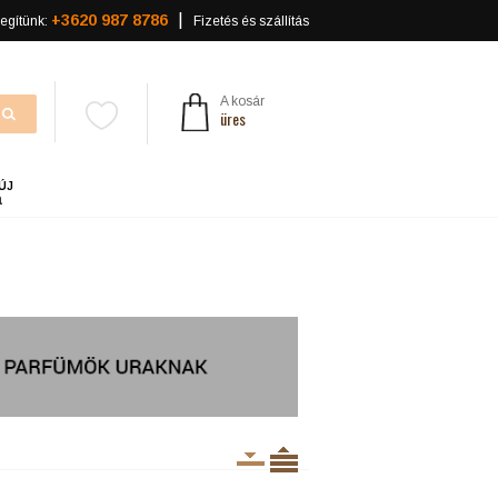
+3620 987 8786
egítünk:
Fizetés és szállítás
A kosár
üres
ÚJ
a