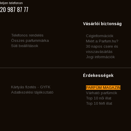
eljen telefonon
20 987 87 77
Vásárlói biztonság
Telefonos rendelés
Céginformációk
Összes parfummárka
Miért a Parfum.hu?
Süti beállítások
30 napos csere és
visszavásárlás
Jogi információk
Érdekességek
Kártyás fizetés - GYFK
PARFÜM MAGAZIN
Adatkezelési tájékoztató
Várható parfümök
Top 10 női illat
Top 10 férfi illat