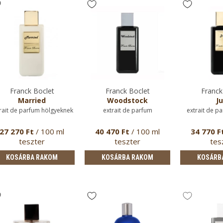
Franck Boclet
Franck Boclet
Franck
Married
Woodstock
Ju
rait de parfum hölgyeknek
extrait de parfum
extrait de p
27 270 Ft
/ 100 ml
40 470 Ft
/ 100 ml
34 770 F
teszter
teszter
tes
KOSÁRBA RAKOM
KOSÁRBA RAKOM
KOSÁRB