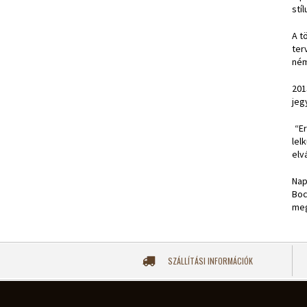
stí
A t
ter
ném
201
jeg
“Er
lel
elv
Nap
Boc
meg
SZÁLLÍTÁSI INFORMÁCIÓK