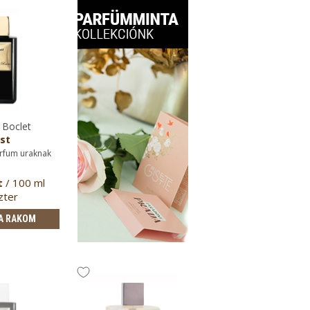
 Boclet
st
arfum uraknak
t
/ 100 ml
zter
A RAKOM