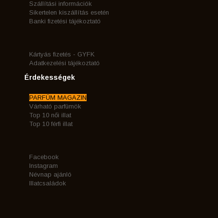
Szállítási információk
Sikertelen kiszállítás esetén
Banki fizetési tájékoztató
Kártyás fizetés - GYFK
Adatkezelési tájékoztató
Érdekességek
PARFÜM MAGAZIN
Várható parfümök
Top 10 női illat
Top 10 férfi illat
Facebook
Instagram
Névnap ajánló
Illatcsaládok