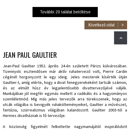
További
20
találat betöltése
Következő oldal
JEAN PAUL GAULTIER
Jean-Paul Gaultier 1952. április 24-én született Párizs külvárosában.
Tizennyolc esztendősen már aktív ruhatervező volt, Pierre Cardin
cégénél horgonyzott le egy ideig. Jeles mesterek kísérték útján
Gaultier-t, amíg elérte, hogy a divat fenegyerekeként tartsák számon,
és az elmúlt húsz év legjelentősebb divattervezőjévé váljék.
Munkájában jól megfér egymás mellett a radikális és a hagyományos
szemléletmód. Míg más jeles tervezők arra törekszenek, hogy az
utcák világába is bevigyék ruhakölteményeiket, Gaultier a művészet,
fantázia, szürrealizmus világában kalandozott. Gaultier 2003-tól a
Hermes divatháznak is fő tervezője.
A közönség figyelmét felkeltette nagymamájától inspirálódott