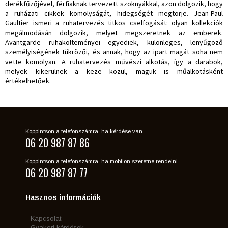
derékfűzőjével, férfiaknak tervezett szoknyákkal, azon dolgozik, hogy
a ruházati cikkek komolyságát, hidegségét megtörje. Jean-Paul
Gaultier ismeri a ruhatervezés titkos cselfogását: olyan kollekciók
megálmodásán dolgozik, melyet megszeretnek az emberek.
Avantgarde ruhakölteményei egyediek, különleges, lenyűgöző
személyiségének tükrözői, és annak, hogy az ipart magát soha nem
vette komolyan. A ruhatervezés művészi alkotás, így a darabok,
melyek kikerülnek a keze közül, maguk is műalkotásként
értékelhetőek.
Koppintson a telefonszámra, ha kérdése van
06 20 987 87 86
Koppintson a telefonszámra, ha mobilon szeretne rendelni
06 20 987 87 77
Hasznos információk
Kapcsolat
Gyakori kérdések