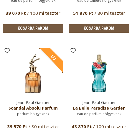
eau de parfum hölgyeknek
eau de toilette hölgyeknek
39 070 Ft
/ 100 ml teszter
51 870 Ft
/ 80 ml teszter
KOSÁRBA RAKOM
KOSÁRBA RAKOM
Jean Paul Gaultier
Jean Paul Gaultier
Scandal Absolu Parfum
La Belle Paradise Garden
parfum hölgyeknek
eau de parfum hölgyeknek
39 570 Ft
/ 80 ml teszter
43 870 Ft
/ 100 ml teszter