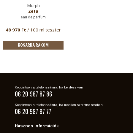
Morph
Zeta
eau de parfum
48 970 Ft
/ 100 ml teszter
KOSÁRBA RAKOM
Koppintson a telefonszámra, ha kérdése van
06 20 987 87 86
Koppintson a telefonszámra, ha mobilon szeretne rendelni
06 20 987 87 77
Hasznos információk