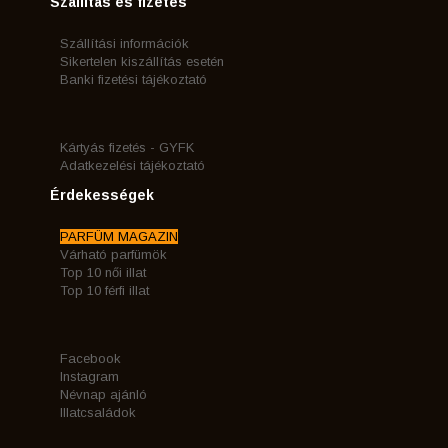
Szállítás és fizetés
Szállítási információk
Sikertelen kiszállítás esetén
Banki fizetési tájékoztató
Kártyás fizetés - GYFK
Adatkezelési tájékoztató
Érdekességek
PARFÜM MAGAZIN
Várható parfümök
Top 10 női illat
Top 10 férfi illat
Facebook
Instagram
Névnap ajánló
Illatcsaládok