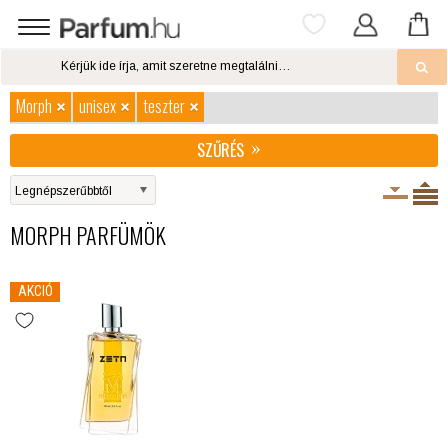
Morph
unisex
teszter
SZŰRÉS
MORPH PARFÜMÖK
AKCIÓ