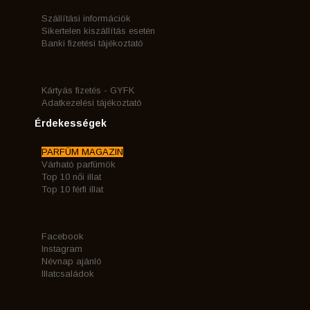
Szállítási információk
Sikertelen kiszállítás esetén
Banki fizetési tájékoztató
Kártyás fizetés - GYFK
Adatkezelési tájékoztató
Érdekességek
PARFÜM MAGAZIN
Várható parfümök
Top 10 női illat
Top 10 férfi illat
Facebook
Instagram
Névnap ajánló
Illatcsaládok