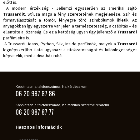
előtt is.
A modern érzékiség - Jellemzi egyszerűen az amerikai sajtó
Trussardit
. Stílusa maga a fény szeretetének megjelenése. Szín és
formaválasztását a tömör, lényegre törő szimbólumok ihletik. Az
anyagokban így egyszerre van jelen a természetesség, a csábítás – és
ellentéte a józanság. És ez a kettőség ugyan úgy jellemző a
Trussardi
parfümjeire is.
A Trussardi Jeans, Python, Silk, Inside parfümök, melyek a
Trussardi
legnépszerűbb illatai ugyanazt a titokzatosságot és különlegességet
képviselik, mint a divatház ruhái.
Koppintson a telefonszámra, ha kérdése van
06 20 987 87 86
Koppintson a telefonszámra, ha mobilon szeretne rendelni
06 20 987 87 77
Hasznos információk