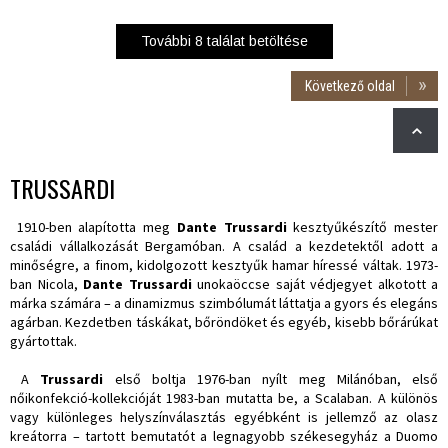
További
8
találat betöltése
Következő oldal
TRUSSARDI
1910-ben alapította meg
Dante Trussardi
kesztyűkészítő mester
családi vállalkozását Bergamóban. A család a kezdetektől adott a
minőségre, a finom, kidolgozott kesztyűk hamar híressé váltak. 1973-
ban Nicola,
Dante Trussardi
unokaöccse saját védjegyet alkotott a
márka számára – a dinamizmus szimbólumát láttatja a gyors és elegáns
agárban. Kezdetben táskákat, bőröndöket és egyéb, kisebb bőrárúkat
gyártottak.
A
Trussardi
első boltja 1976-ban nyílt meg Milánóban, első
nőikonfekció-kollekcióját 1983-ban mutatta be, a Scalaban. A különös
vagy különleges helyszínválasztás egyébként is jellemző az olasz
kreátorra – tartott bemutatót a legnagyobb székesegyház a Duomo