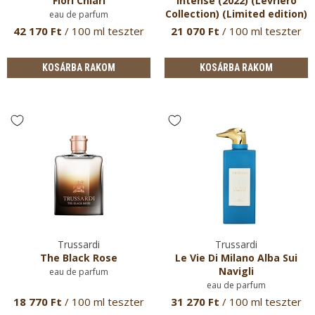
Fiori Chiari
Intense (2022) (Levriero
Collection) (Limited edition)
eau de parfum
eau de parfum hölgyeknek
42 170 Ft
/ 100 ml teszter
21 070 Ft
/ 100 ml teszter
KOSÁRBA RAKOM
KOSÁRBA RAKOM
Trussardi
Trussardi
The Black Rose
Le Vie Di Milano Alba Sui
Navigli
eau de parfum
eau de parfum
18 770 Ft
/ 100 ml teszter
31 270 Ft
/ 100 ml teszter