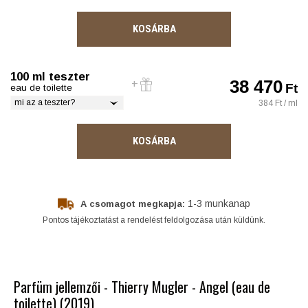
KOSÁRBA
100 ml teszter
38 470
Ft
eau de toilette
mi az a teszter?
384 Ft / ml
KOSÁRBA
1-3 munkanap
A csomagot megkapja:
Pontos tájékoztatást a rendelést feldolgozása után küldünk.
Parfüm jellemzői - Thierry Mugler - Angel (eau de
toilette) (2019)