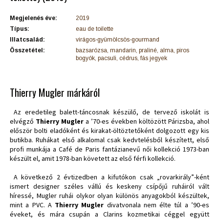
Megjelenés éve:
2019
Típus:
eau de toilette
Illatcsalád:
virágos-gyümölcsös-gourmand
Összetétel:
bazsarózsa, mandarin, praliné, alma, piros
bogyók, pacsuli, cédrus, fás jegyek
Thierry Mugler márkáról
Az eredetileg balett-táncosnak készülő, de tervező iskolát is
elvégző
Thierry Mugler
a ’70-es években költözött Párizsba, ahol
először bolti eladóként és kirakat-öltöztetőként dolgozott egy kis
butikba. Ruhákat első alkalomal csak kedvtelésből készített, első
profi munkája a Café de Paris fantázianevű női kollekció 1973-ban
készült el, amit 1978-ban követett az első férfi kollekció.
A következő 2 évtizedben a kifutókon csak „rovarkirály”-ként
ismert designer széles vállú és keskeny csípőjű ruháiról vált
híressé, Mugler ruhái olykor olyan különös anyagokból készültek,
mint a PVC. A
Thierry Mugler
divatvonala nem élte túl a ’90-es
éveket, és mára csupán a Clarins kozmetikai céggel együtt