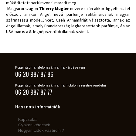
működtetett parfümvonal maradt meg.
Magyarországon
Thierry Mugler
nevére talán akkor figyeltünk fel
először, amikor Angel nevű parfümje reklámarcának magyar
származású modellünket, Cseh Annamáriát választotta, annak az
Angel illatnak, amely Franciaország legkeresettebb parfümje, és az
USA-ban is a 8. legnépszerűbb illatnak számít.
Koppintson a telefonszámra, ha kérdése van
06 20 987 87 86
Koppintson a telefonszámra, ha mobilon szeretne rendelni
06 20 987 87 77
Hasznos információk
Kapcsolat
Gyakori kérdések
Hogyan tudok vásárolni?