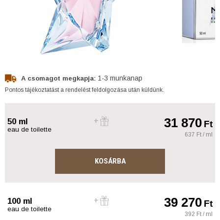
1-3 munkanap
A csomagot megkapja:
Pontos tájékoztatást a rendelést feldolgozása után küldünk.
31 870
50 ml
Ft
eau de toilette
637 Ft / ml
KOSÁRBA
39 270
100 ml
Ft
eau de toilette
392 Ft / ml