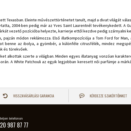
tt Texasban. Eleinte művészettörténetet tanult, majd a divat világát válas
olytatta, 2004-ben pedig már az Yves Saint Laurentnél tevékenykedett. A Gu
rkát vezető pozícióba helyezte, karrierje ettől kezdve pedig szárnyalni k
 pajzán módon reklámozza. Első illatkompozíciója a Tom Ford for Man, a
ot benne az ibolya, a gyömbér, a különféle citrusfélék, mindez megspékel
ak és törekvőek.
reket alkottak szerte a világban. Minden egyes illatanyag vonzóan karakte
rán. A White Patchouli az egyik legjobban keresett női parfümje a márkán
VISSZAVÁSÁRLÁSI GARANCIA
KÉRDEZZE SZAKÉRTŐINKET
eljen telefonon
20 987 87 77