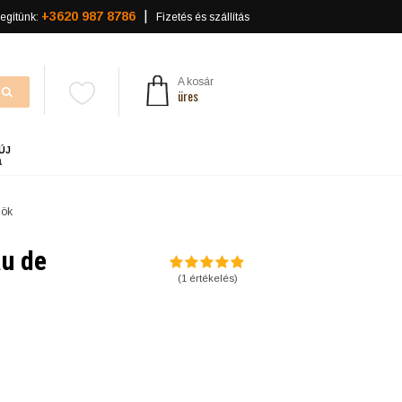
+3620 987 8786
egítünk:
Fizetés és szállítás
A kosár
üres
ÚJ
a
mök
au de
(
1
értékelés)