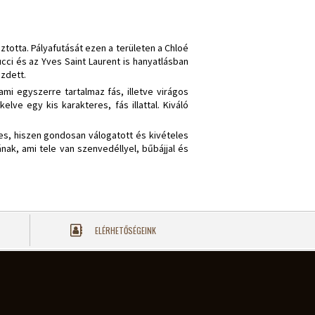
ztotta. Pályafutását ezen a területen a Chloé
cci és az Yves Saint Laurent is hanyatlásban
ezdett.
mi egyszerre tartalmaz fás, illetve virágos
ve egy kis karakteres, fás illattal. Kiváló
res, hiszen gondosan válogatott és kivételes
ak, ami tele van szenvedéllyel, bűbájjal és
ELÉRHETŐSÉGEINK