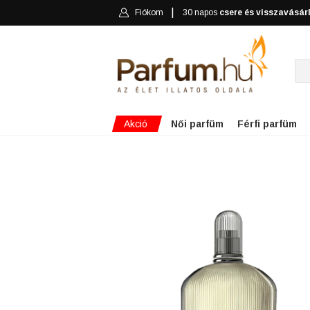
Fiókom
30 napos
csere és visszavásár
Akció
Női parfüm
Férfi parfüm