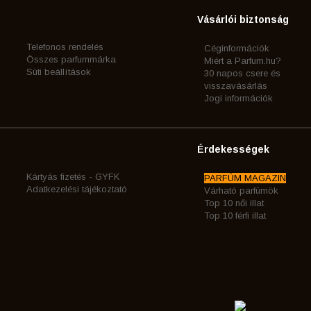
Vásárlói biztonság
Telefonos rendelés
Céginformációk
Összes parfummárka
Miért a Parfum.hu?
Süti beállítások
30 napos csere és
visszavásárlás
Jogi információk
Érdekességek
Kártyás fizetés - GYFK
PARFÜM MAGAZIN
Adatkezelési tájékoztató
Várható parfümök
Top 10 női illat
Top 10 férfi illat