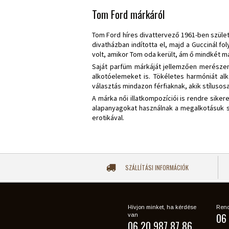
Tom Ford márkáról
Tom Ford híres divattervező 1961-ben születe
divatházban indította el, majd a Guccinál f
volt, amikor Tom oda került, ám ő mindkét má
Saját parfüm márkáját jellemzően merészen,
alkotóelemeket is. Tökéletes harmóniát alk
választás mindazon férfiaknak, akik stílusos
A márka női illatkompozíciói is rendre sike
alapanyagokat használnak a megalkotásuk so
erotikával.
SZÁLLÍTÁSI INFORMÁCIÓK
Hívjon minket, ha kérdése
Rend
06 
van
06 20 987 87 86