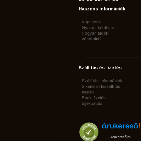
Hasznos információk
Kapcsolat
Gyakori kérdések
Hogyan tudok
vásárolni?
Szállítás és fizetés
Szállítási információk
Sikertelen kiszállítás
esetén
Banki fizetési
tájékoztató
Árukereső.hu