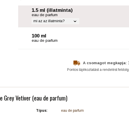
1.5 ml (illatminta)
eau de parfum
mi az az illatminta?
100 ml
eau de parfum
A csomagot megkapja:
Pontos tájékoztatást a rendelést feldol
de Grey Vetiver (eau de parfum)
Típus:
eau de parfum