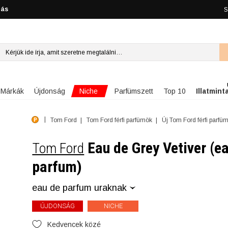
lás
S
Niche
Márkák
Újdonság
Parfümszett
Top 10
Illatmint
Tom Ford
Tom Ford férfi parfümök
Új Tom Ford férfi parfü
Eau de Grey Vetiver (e
Tom Ford
parfum)
eau de parfum uraknak
ÚJDONSÁG
NICHE
Kedvencek közé