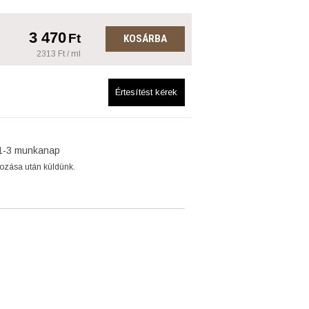
3 470
Ft
KOSÁRBA
2313 Ft / ml
Értesítést kérek
1-3 munkanap
gozása után küldünk.