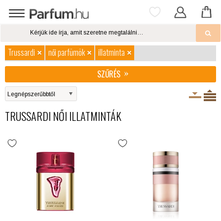
Trussardi
női parfümök
illatminta
SZŰRÉS
TRUSSARDI NŐI ILLATMINTÁK