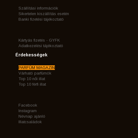
Szállítási információk
Sikertelen kiszállítás esetén
Banki fizetési tájékoztató
Kártyás fizetés - GYFK
Adatkezelési tájékoztató
Érdekességek
PARFÜM MAGAZIN
Várható parfümök
Top 10 női illat
Top 10 férfi illat
Facebook
Instagram
Névnap ajánló
Illatcsaládok