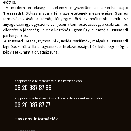
előtt is.
A modern érzékiség - Jellemzi egyszerűen az amerikai sajtó
Trussardit
. Stílusa maga a fény szeretetének megjelenése. Szín és
formaválasztását a tömör, lényegre törő szimbólumok ihletik. Az
anyagokban így egyszerre van jelen a természetesség, a csábítás – és
ellentéte a józanság. És ez a kettőség ugyan úgy jellemző a
Trussardi
parfümjeire is.
A Trussardi Jeans, Python, Silk, Inside parfümök, melyek a
Trussardi
legnépszerűbb illatai ugyanazt a titokzatosságot és különlegességet
képviselik, mint a divatház ruhái.
Koppintson a telefonszámra, ha kérdése van
06 20 987 87 86
Koppintson a telefonszámra, ha mobilon szeretne rendelni
06 20 987 87 77
Hasznos információk