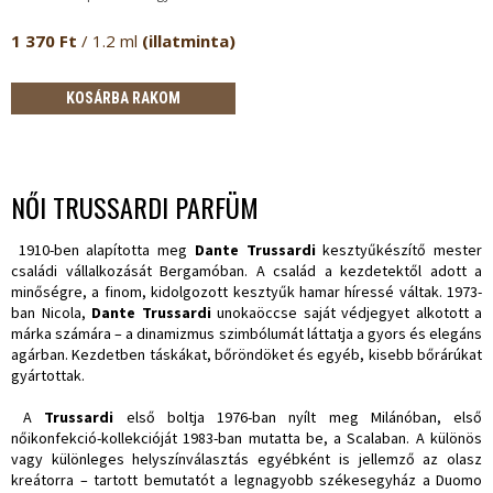
1 370 Ft
/ 1.2 ml
(illatminta)
KOSÁRBA RAKOM
NŐI TRUSSARDI PARFÜM
1910-ben alapította meg
Dante Trussardi
kesztyűkészítő mester
családi vállalkozását Bergamóban. A család a kezdetektől adott a
minőségre, a finom, kidolgozott kesztyűk hamar híressé váltak. 1973-
ban Nicola,
Dante Trussardi
unokaöccse saját védjegyet alkotott a
márka számára – a dinamizmus szimbólumát láttatja a gyors és elegáns
agárban. Kezdetben táskákat, bőröndöket és egyéb, kisebb bőrárúkat
gyártottak.
A
Trussardi
első boltja 1976-ban nyílt meg Milánóban, első
nőikonfekció-kollekcióját 1983-ban mutatta be, a Scalaban. A különös
vagy különleges helyszínválasztás egyébként is jellemző az olasz
kreátorra – tartott bemutatót a legnagyobb székesegyház a Duomo