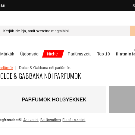
lás
S
Niche
Márkák
Újdonság
Parfümszett
Top 10
Illatmint
parfümök
Dolce & Gabbana női parfümök
OLCE & GABBANA NŐI PARFÜMÖK
egfrissebbtől
Ár szerint
Betűrendben
Eladás szerint