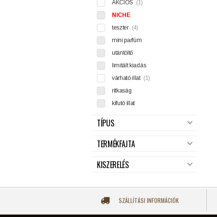
AKCIÓS
(1)
NICHE
teszter
(4)
mini parfüm
utántöltő
limitált kiadás
várható illat
(1)
ritkaság
kifutó illat
TÍPUS
TERMÉKFAJTA
KISZERELÉS
SZÁLLÍTÁSI INFORMÁCIÓK