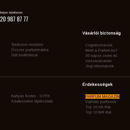
eljen telefonon
20 987 87 77
Vásárlói biztonság
Telefonos rendelés
Céginformációk
Összes parfummárka
Miért a Parfum.hu?
Süti beállítások
30 napos csere és
visszavásárlás
Jogi információk
Érdekességek
Kártyás fizetés - GYFK
PARFÜM MAGAZIN
Adatkezelési tájékoztató
Várható parfümök
Top 10 női illat
Top 10 férfi illat