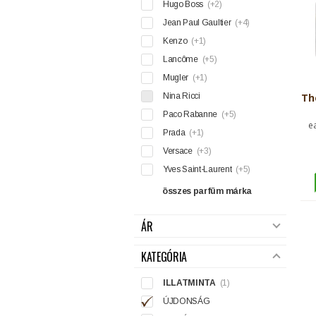
Hugo Boss
(+2)
Jean Paul Gaultier
(+4)
Kenzo
(+1)
Lancôme
(+5)
Mugler
(+1)
Nina Ricci
Th
Paco Rabanne
(+5)
e
Prada
(+1)
Versace
(+3)
Yves Saint-Laurent
(+5)
összes parfüm márka
ÁR
KATEGÓRIA
ILLATMINTA
(1)
ÚJDONSÁG