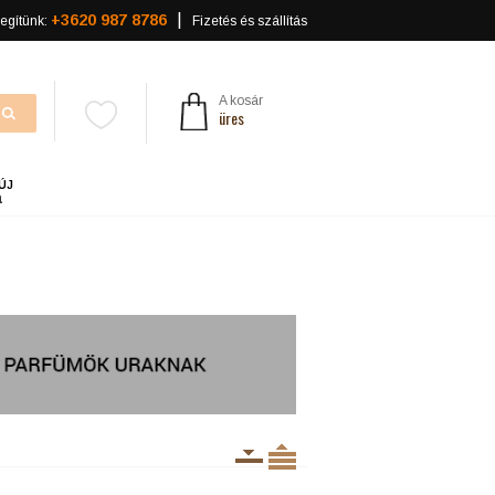
+3620 987 8786
egítünk:
Fizetés és szállítás
A kosár
üres
ÚJ
a