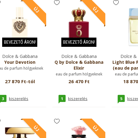
BEVEZETŐ ÁRON!
BEVEZETŐ ÁRON!
Dolce & Gabbana
Dolce & Gabbana
Dolce &
Your Devotion
Q by Dolce & Gabbana
Light Blue
Elixir
(eau de par
au de parfum hölgyeknek
eau de parfum hölgyeknek
eau de parfu
27 870 Ft-tól
26 470 Ft
18 870
3
1
5
kiszerelés
kiszerelés
kisze