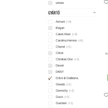
unisex
GYÁRTÓ
Armani
(+4)
Bvlgari
Calvin Klein
(+4)
Carolina Herrera
(+6)
Chanel
(+1)
Chloé
e
Christian Dior
(+3)
Diesel
DKNY
Dolce & Gabbana
Gisada
(+1)
Givenchy
(+2)
Gucci
(+1)
Guerlain
(+1)