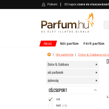
Fiókom
30 napos
csere és visszavásár
Akció
Női parfüm
Férfi parfüm
Női parfümök
Dolce & Gabbana női 
D
×
Dolce & Gabbana
×
női parfümök
×
újdonság
SZŰRÉS
CÉLCSOPORT
L
női
férfi
(+6)