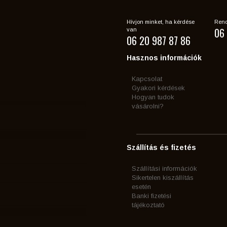
Hívjon minket, ha kérdése
Rend
06 
van
06 20 987 87 86
Hasznos információk
Kapcsolat
Gyakori kérdések
Hogyan tudok
vásárolni?
Szállítás és fizetés
Szállítási információk
Sikertelen kiszállítás
esetén
Banki fizetési
tájékoztató