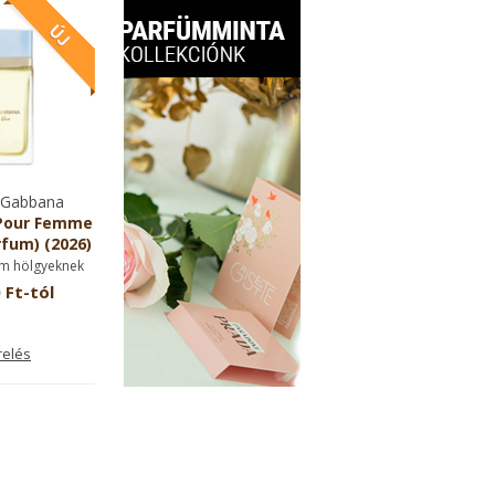
 Gabbana
 Pour Femme
fum) (2026)
m hölgyeknek
 Ft-tól
relés