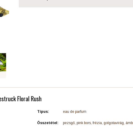
estruck Floral Rush
Típus:
eau de parfum
Összetétel:
pezsgő, pink bors, frézia, golgotavirág, ám