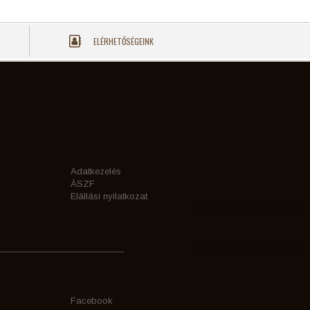
ELÉRHETŐSÉGEINK
Adatkezelés
ÁSZF
Elállási nyilatkozat
Facebook