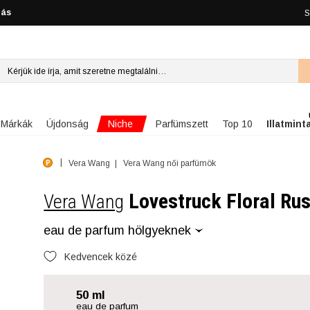
lás
S
Niche
Márkák
Újdonság
Parfümszett
Top 10
Illatmint
Vera Wang
Vera Wang női parfümök
Lovestruck Floral Ru
Vera Wang
eau de parfum hölgyeknek
Kedvencek közé
50 ml
eau de parfum