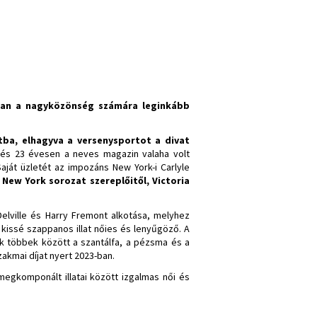
an a nagyközönség számára leginkább
tba, elhagyva a versenysportot a divat
és 23 évesen a neves magazin valaha volt
aját üzletét az impozáns New York-i Carlyle
s New York sorozat szereplőitől, Victoria
Delville és Harry Fremont alkotása, melyhez
 kissé szappanos illat nőies és lenyűgöző. A
ek többek között a szantálfa, a pézsma és a
akmai díjat nyert 2023-ban.
megkomponált illatai között izgalmas női és