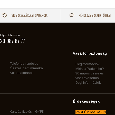
VISSZAVÁSÁRLÁSI GARANCIA
KÉRDEZZE SZAKÉRTŐINKET
eljen telefonon
20 987 87 77
Vásárlói biztonság
Telefonos rendelés
Céginformációk
Összes parfummárka
Miért a Parfum.hu?
Süti beállítások
30 napos csere és
visszavásárlás
Jogi információk
Érdekességek
Kártyás fizetés - GYFK
PARFÜM MAGAZIN