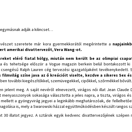
k egymásnak adják a kilincset…
vészet szeretete már kora gyermekkorától megérintette a
napjainkb
ert amerikai divattervezőt, Vera Wang-ot.
reket elérő fiatal hölgy, miután nem került be az olimpiai csapa
 és tehetsége először a Vogue magazin berkein belül bontakozott ki 
ó csengésű Ralph Lauren cég tervezési igazgatójaként tevékenykedett. S
s filmvilág színe java az ő kreációit viselte, kezdve a sikeres Sex é
kben további kiegészítőkkel, szemüvegekkel, cipőkkel, szőrmékkel bővült.
n jelent meg. A saját nevéről elnevezett, virágos női illat Jean Claude 
ót menyasszonyok sokasága választotta a jeles napra, a tiszta, virágos és
 mellett a gyöngyvirág jegyei a leginkább meghatározóak, de fellelhető
csomagolása is, mely a Swarowski házzal együttműködésben készült rangos sz
t 30 illatot jegyez. A sztárok egyik kedvenc divattervezőjének szépen 