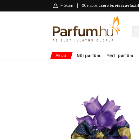
Fiókom
30 napos
csere és visszavásár
Akció
Női parfüm
Férfi parfüm