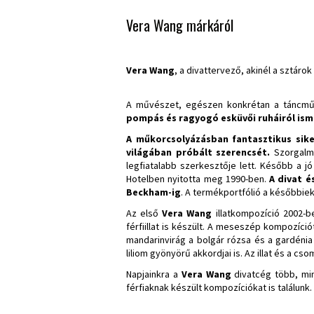
Vera Wang márkáról
Vera Wang
,
a divattervező, akinél a sztáro
A művészet, egészen konkrétan a táncmű
pompás és ragyogó esküvői ruháiról ism
A műkorcsolyázásban fantasztikus sike
világában próbált szerencsét.
Szorgalma
legfiatalabb szerkesztője lett. Később a j
Hotelben nyitotta meg 1990-ben.
A divat é
Beckham-ig
. A termékportfólió a későbbie
Az első
Vera Wang
illatkompozíció 2002-be
férfiillat is készült. A meseszép kompozíci
mandarinvirág a bolgár rózsa és a gardénia
liliom gyönyörű akkordjai is. Az illat és a 
Napjainkra a
Vera Wang
divatcég több, min
férfiaknak készült kompozíciókat is találunk.