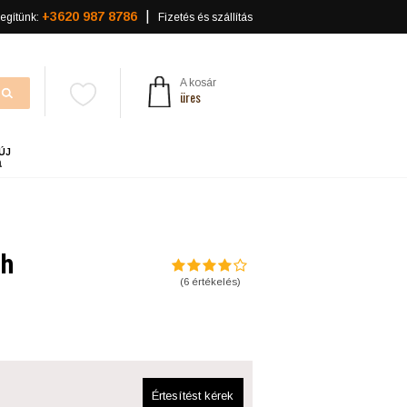
+3620 987 8786
egítünk:
Fizetés és szállítás
A kosár
üres
ÚJ
a
sh
(
6
értékelés)
Értesítést kérek