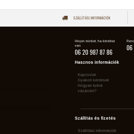
SZÁLLÍTÁSI INFORMÁCIÓK
Hívjon minket, ha kérdése
Rend
06 
van
06 20 987 87 86
Hasznos információk
Kapcsolat
Gyakori kérdések
Hogyan tudok
vásárolni?
Szállítás és fizetés
Szállítási információk