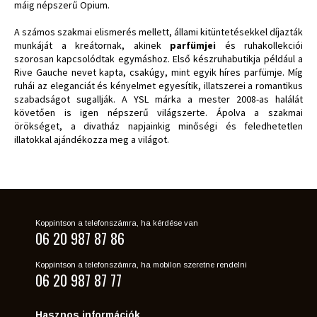
máig népszerű Opium.
A számos szakmai elismerés mellett, állami kitüntetésekkel díjazták
munkáját a kreátornak, akinek
parfümjei
és ruhakollekciói
szorosan kapcsolódtak egymáshoz. Első készruhabutikja például a
Rive Gauche nevet kapta, csakúgy, mint egyik híres parfümje. Míg
ruhái az eleganciát és kényelmet egyesítik, illatszerei a romantikus
szabadságot sugallják. A YSL márka a mester 2008-as halálát
követően is igen népszerű világszerte. Ápolva a szakmai
örökséget, a divatház napjainkig minőségi és feledhetetlen
illatokkal ajándékozza meg a világot.
Koppintson a telefonszámra, ha kérdése van
06 20 987 87 86
Koppintson a telefonszámra, ha mobilon szeretne rendelni
06 20 987 87 77
Hasznos információk