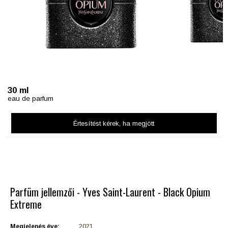
30 ml
eau de parfum
Értesítést kérek
, ha megjött
Parfüm jellemzői - Yves Saint-Laurent - Black Opium
Extreme
Megjelenés éve:
2021