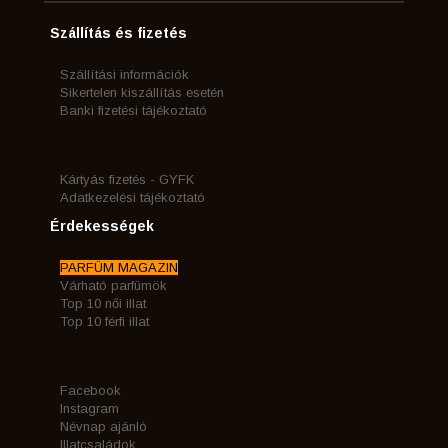
Szállítás és fizetés
Szállítási információk
Sikertelen kiszállítás esetén
Banki fizetési tájékoztató
Kártyás fizetés - GYFK
Adatkezelési tájékoztató
Érdekességek
PARFÜM MAGAZIN
Várható parfümök
Top 10 női illat
Top 10 férfi illat
Facebook
Instagram
Névnap ajánló
Illatcsaládok