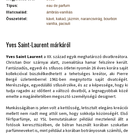
Típus:
eau de parfum
Illatcsalád:
ámbrás-vaníliás
Összetétel:
kávé, kakaó, jázmin, narancsvirág, bourbon
vanília, pacsuli
Yves Saint-Laurent márkáról
Yves Saint Laurent
a XX. század egyik meghatározó divatkreátora.
Christian Dior szárnyai alatt, zsenialitása hamar felszínre került.
Fantáziadús, egyedi és stílusos ötletei nyomán 26 éves korára saját
kollekcióval büszkélkedhetett a tehetséges kreátor, aki Pierre
Bergé üzletemberrel 1961-ben megnyitotta saját divatcégét.
Merészsége, egyedülálló stílusérzéke, és az a képessége, hogy ki
tudja ragadni az időtlent a változó divatból, a legnagyobbak közé
emelte a magánéletében megosztó személyiségű designert.
Munkásságában is jelen volt a kettősség, letisztult elegáns kreációi
mellett nem riadt meg attól sem, hogy sokkolja közönségét. Első
férfiparfümje, az YSL bemutatásakor például meztelenül állt a
fotósok kereszttüzében, de bátran használt korában szokatlan
parfümneveket is, mint például a korában botrányosnak számító, de