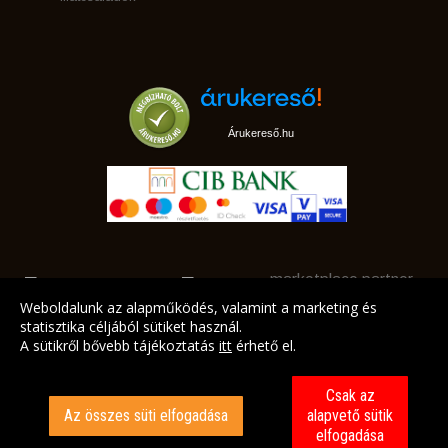
Árukereső.hu
marketplace partner
Weboldalunk az alapműködés, valamint a marketing és
statisztika céljából sütiket használ.
A sütikről bővebb tájékoztatás
itt
érhető el.
A LEGJOBB AJÁNLATAINK AZ ÖN CÍMÉRE!
Csak az
Az összes süti elfogadása
alapvető sütik
elfogadása