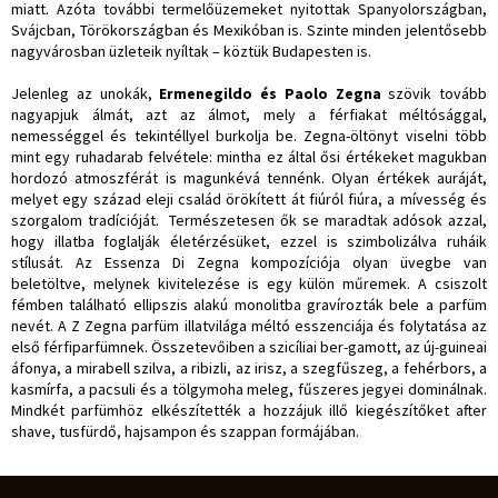
miatt. Azóta további termelőüzemeket nyitottak Spanyolországban,
Svájcban, Törökországban és Mexikóban is. Szinte minden jelentősebb
nagyvárosban üzleteik nyíltak – köztük Budapesten is.
Jelenleg az unokák,
Ermenegildo és Paolo Zegna
szövik tovább
nagyapjuk álmát, azt az álmot, mely a férfiakat méltósággal,
nemességgel és tekintéllyel burkolja be. Zegna-öltönyt viselni több
mint egy ruhadarab felvétele: mintha ez által ősi értékeket magukban
hordozó atmoszférát is magunkévá tennénk. Olyan értékek auráját,
melyet egy század eleji család örökített át fiúról fiúra, a mívesség és
szorgalom tradícióját. Természetesen ők se maradtak adósok azzal,
hogy illatba foglalják életérzésüket, ezzel is szimbolizálva ruháik
stílusát. Az Essenza Di Zegna kompozíciója olyan üvegbe van
beletöltve, melynek kivitelezése is egy külön műremek. A csiszolt
fémben található ellipszis alakú monolitba gravírozták bele a parfüm
nevét. A Z Zegna parfüm illatvilága méltó esszenciája és folytatása az
első férfiparfümnek. Összetevőiben a szicíliai ber-gamott, az új-guineai
áfonya, a mirabell szilva, a ribizli, az irisz, a szegfűszeg, a fehérbors, a
kasmírfa, a pacsuli és a tölgymoha meleg, fűszeres jegyei dominálnak.
Mindkét parfümhöz elkészítették a hozzájuk illő kiegészítőket after
shave, tusfürdő, hajsampon és szappan formájában.