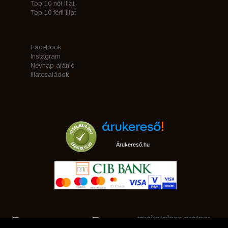
Top 10 női illat
Top 10 férfi illat
Facebook
Instagram
Névnap ajánló
Illatcsaládok
Árukereső.hu
marketplace partner