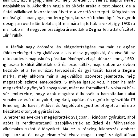
napjainkban is. Akkoriban Anglia és Skócia uralta a textilpiacot, de a
fiatal vállalkozó fokozatosan átvette a vezető szerepet. Kifogástalan
minőségű alapanyagai, modern gépei, korszerű technológiái és egyedi
designjai rövid időn belül saját malmára hajtották a vizet, így 1938-ra
már több mint negyven országba áramoltak a
Zegna
felirattal díszített
„úri” ruhák.
A férfiak nagy örömére és elégedettségére ma már az egész
földkerekséget végighálózza a kis olasz gyapjúszál, és viselőit az
öltözködés kimagasló és páratlan élményével ajándékozza meg. 1960-
ig tiszta textíliát állítottak elő és exportálták, majd ebben az évben
kezdték el a férfiruházat tervezését és gyártását. Ezzel a
Zegna
márka, mely akkorra már a legkiválóbb szövetet jelentette, még
magasabb szintre emelkedett. S milyen igazuk volt, hiszen ha már
megszőtték gyönyörű anyagaikat, miért ne formálhatták volna rá hús-
vér emberekre, hogy azok magukra ölthessék a hamisítatlan itáliai
vonalvezetésű öltönyöket, ingeket, cipőket és egyéb kiegészítőket?!
Ermenegildo fiaival, Aldóval és Angelóval együtt belefogott a méretre
készített öltönyök gyártásába.
A hetvenes években megépítették Svájcban, Ticinóban gyárukat, ahol
azóta is rendíthetetlenül szabják-varrják az üzleti és félhivatalos
alkalmakra szánt öltönyeiket. Ma ez a részleg kilencszáz embert
foglalkoztat és nagy elismerést élvez magas rangú szolgáltatásai