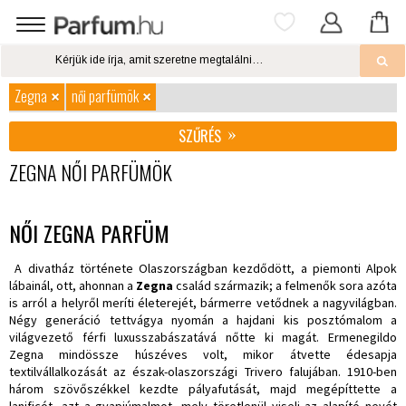
Zegna
női parfümök
SZŰRÉS
ZEGNA NŐI PARFÜMÖK
NŐI ZEGNA PARFÜM
A divatház története Olaszországban kezdődött, a piemonti Alpok
lábainál, ott, ahonnan a
Zegna
család származik; a felmenők sora azóta
is arról a helyről meríti életerejét, bármerre vetődnek a nagyvilágban.
Négy generáció tettvágya nyomán a hajdani kis posztómalom a
világvezető férfi luxusszabászatává nőtte ki magát. Ermenegildo
Zegna mindössze húszéves volt, mikor átvette édesapja
textilvállalkozását az észak-olaszországi Trivero falujában. 1910-ben
három szövőszékkel kezdte pályafutását, majd megépíttette a
lanificót, azt a gyapjúmalmot, mely töretlenül viseli az alapító nevét