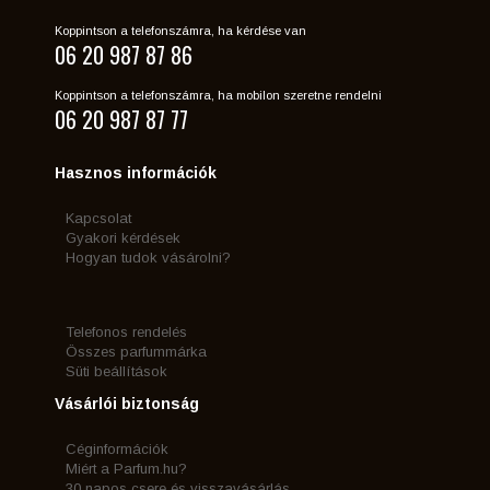
Koppintson a telefonszámra, ha kérdése van
06 20 987 87 86
Koppintson a telefonszámra, ha mobilon szeretne rendelni
06 20 987 87 77
Hasznos információk
Kapcsolat
Gyakori kérdések
Hogyan tudok vásárolni?
Telefonos rendelés
Összes parfummárka
Süti beállítások
Vásárlói biztonság
Céginformációk
Miért a Parfum.hu?
30 napos csere és visszavásárlás