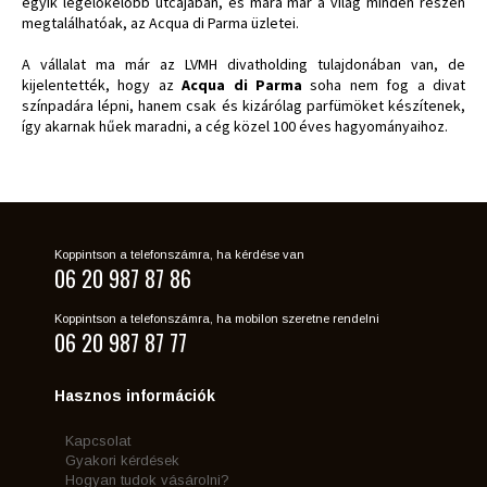
egyik legelőkelőbb utcájában, és mára már a világ minden részén
megtalálhatóak, az Acqua di Parma üzletei.
A vállalat ma már az LVMH divatholding tulajdonában van, de
kijelentették, hogy az
Acqua di Parma
soha nem fog a divat
színpadára lépni, hanem csak és kizárólag parfümöket készítenek,
így akarnak hűek maradni, a cég közel 100 éves hagyományaihoz.
Koppintson a telefonszámra, ha kérdése van
06 20 987 87 86
Koppintson a telefonszámra, ha mobilon szeretne rendelni
06 20 987 87 77
Hasznos információk
Kapcsolat
Gyakori kérdések
Hogyan tudok vásárolni?