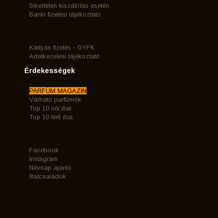
Sikertelen kiszállítás esetén
Banki fizetési tájékoztató
Kártyás fizetés - GYFK
Adatkezelési tájékoztató
Érdekességek
PARFÜM MAGAZIN
Várható parfümök
Top 10 női illat
Top 10 férfi illat
Facebook
Instagram
Névnap ajánló
Illatcsaládok