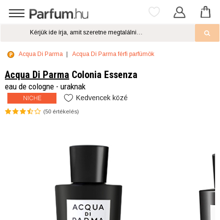
Acqua Di Parma
Acqua Di Parma férfi parfümök
Acqua Di Parma
Colonia Essenza
eau de cologne - uraknak
Kedvencek közé
NICHE
(
50
értékelés)