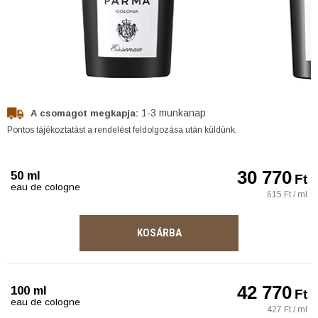
1-3 munkanap
A csomagot megkapja:
Pontos tájékoztatást a rendelést feldolgozása után küldünk.
30 770
50 ml
Ft
eau de cologne
615 Ft / ml
KOSÁRBA
42 770
100 ml
Ft
eau de cologne
427 Ft / ml