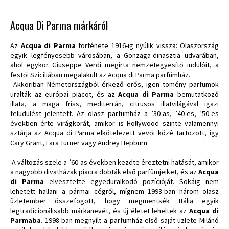
Acqua Di Parma márkáról
Az
Acqua di Parma
története 1916-ig nyúlik vissza: Olaszország
egyik legfényesebb városában, a Gonzaga-dinasztia udvarában,
ahol egykor Giuseppe Verdi megírta nemzetegyesítő indulóit, a
festői Szicíliában megalakult az Acqua di Parma parfümház.
Akkoriban Németországból érkező erős, igen tömény parfümök
uralták az európai piacot, és az
Acqua di Parma
bemutatkozó
illata, a maga friss, mediterrán, citrusos illatvilágával igazi
felüdülést jelentett. Az olasz parfümház a ’30-as, ’40-es, ’50-es
években érte virágkorát, amikor is Hollywood szinte valamennyi
sztárja az Acqua di Parma elkötelezett vevői közé tartozott, így
Cary Grant, Lara Turner vagy Audrey Hepburn.
A változás szele a ’60-as években kezdte éreztetni hatását, amikor
a nagyobb divatházak piacra dobták első parfümjeiket, és az
Acqua
di Parma
elvesztette egyeduralkodó pozícióját. Sokáig nem
lehetett hallani a pármai cégről, mígnem 1993-ban három olasz
üzletember összefogott, hogy megmentsék Itália egyik
legtradicionálisabb márkanevét, és új életet leheltek az
Acqua di
Parmaba
. 1998-ban megnyílt a parfümház első saját üzlete Milánó