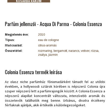
KOSÁRBA RAKOM
Parfüm jellemzői - Acqua Di Parma - Colonia Essenza
Megjelenés éve:
2010
Típus:
eau de cologne
Illatcsalád:
citrus-aromás
Összetétel:
rozmaring, bergamott, narancs, vetiver, rózsa,
zsálya, jázmin
Colonia Essenza termék leírása
Az olasz niche parfümház főnixmadárként támadt fel az utóbbi
években, a hollywoodi sztárok körében is népszerű Colonia újra
szuper népszerű lett a parfümrajongók között. A Colonia Essenza a
népszerű alapillat koncentrált változata, intenzívebb aromák és
összetevők találhatók meg benne. Urbánus, divatra érzékeny
férfiaknak ajánljuk, akik értékelik a különlegességeket.