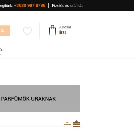
+3620 987 8786
egítünk:
Fizetés és szállítás
A kosár
üres
ÚJ
a