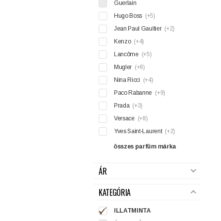
Guerlain
Hugo Boss
(+5)
Jean Paul Gaultier
(+2)
Kenzo
(+4)
Lancôme
(+5)
Mugler
(+8)
Nina Ricci
(+4)
Paco Rabanne
(+9)
Prada
(+3)
Versace
(+8)
Yves Saint-Laurent
(+2)
összes parfüm márka
ÁR
KATEGÓRIA
ILLATMINTA