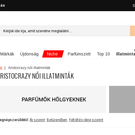
lás
S
Niche
Márkák
Újdonság
Parfümszett
Top 10
Illatmint
ök
Aristocrazy női illatminták
RISTOCRAZY NŐI ILLATMINTÁK
egnépszerűbbtől
Ár szerint
Betűrendben
Feltöltés ideje szerint