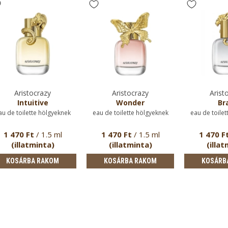
Aristocrazy
Aristocrazy
Arist
Intuitive
Wonder
Br
au de toilette hölgyeknek
eau de toilette hölgyeknek
eau de toilet
1 470 Ft
/ 1.5 ml
1 470 Ft
/ 1.5 ml
1 470 F
(illatminta)
(illatminta)
(illat
KOSÁRBA RAKOM
KOSÁRBA RAKOM
KOSÁRB