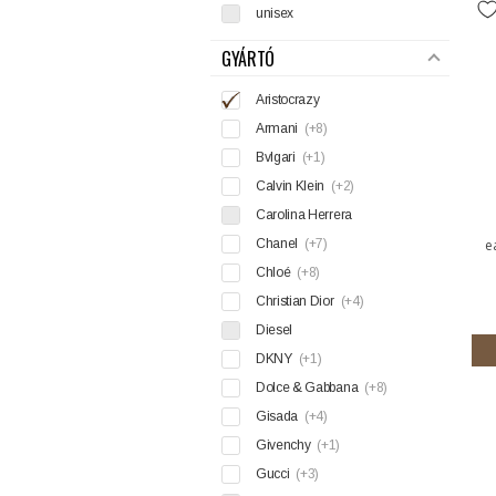
unisex
GYÁRTÓ
Aristocrazy
Armani
(+8)
Bvlgari
(+1)
Calvin Klein
(+2)
Carolina Herrera
Chanel
(+7)
e
Chloé
(+8)
Christian Dior
(+4)
Diesel
DKNY
(+1)
Dolce & Gabbana
(+8)
Gisada
(+4)
Givenchy
(+1)
Gucci
(+3)