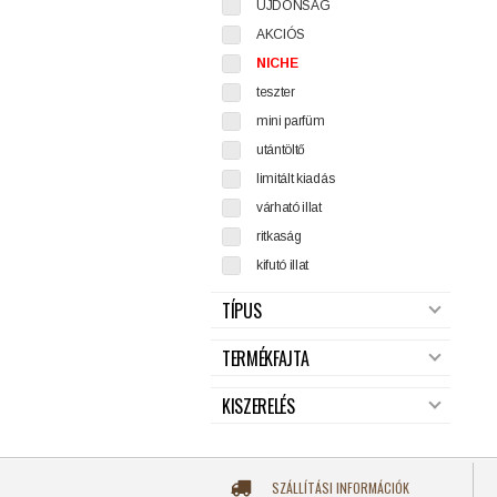
ÚJDONSÁG
AKCIÓS
NICHE
teszter
mini parfüm
utántöltő
limitált kiadás
várható illat
ritkaság
kifutó illat
TÍPUS
TERMÉKFAJTA
KISZERELÉS
SZÁLLÍTÁSI INFORMÁCIÓK