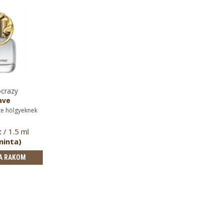
ocrazy
ave
te hölgyeknek
t
/ 1.5 ml
minta)
A RAKOM