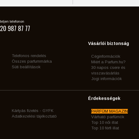
eljen telefonon
20 987 87 77
Vásárlói biztonság
Telefonos rendelés
Céginformációk
Összes parfummárka
Miért a Parfum.hu?
Süti beállítások
30 napos csere és
visszavásárlás
Jogi információk
Érdekességek
Kártyás fizetés - GYFK
PARFÜM MAGAZIN
Adatkezelési tájékoztató
Várható parfümök
Top 10 női illat
Top 10 férfi illat