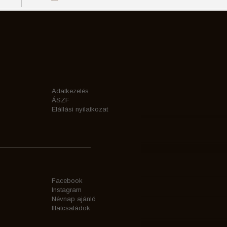
Adatkezelés
ÁSZF
Elállási nyilatkozat
Facebook
Instagram
Névnap ajánló
Illatcsaládok