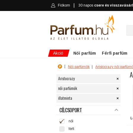
Fiókom
30 napos
csere és visszavásár
Akció
Női parfüm
Férfi parfüm
Női parfümök
Aristocrazy női parfüm
A
×
Aristocrazy
×
női parfümök
×
illatminta
SZŰRÉS
CÉLCSOPORT
L
női
férfi