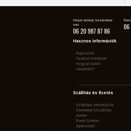
Hívjon minket, ha kérdése
Rend
06 
van
06 20 987 87 86
Hasznos információk
Kapcsolat
Gyakori kérdések
Hogyan tudok
vásárolni?
Szállítás és fizetés
Szállítási információk
Sikertelen kiszállítás
esetén
Banki fizetési
tájékoztató