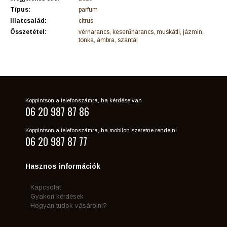
Típus:
parfum
Illatcsalád:
citrus
Összetétel:
vérnarancs, keserűnarancs, muskátli, jázmin,
tonka, ámbra, szantál
Koppintson a telefonszámra, ha kérdése van
06 20 987 87 86
Koppintson a telefonszámra, ha mobilon szeretne rendelni
06 20 987 87 77
Hasznos információk
Kapcsolat
Gyakori kérdések
Hogyan tudok vásárolni?