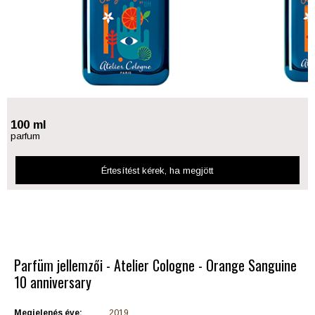
100 ml
parfum
Értesítést kérek
, ha megjött
Parfüm jellemzői - Atelier Cologne - Orange Sanguine
10 anniversary
Megjelenés éve:
2019