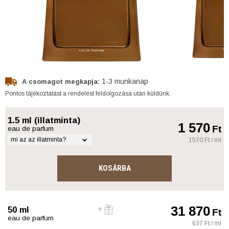
1-3 munkanap
A csomagot megkapja:
Pontos tájékoztatást a rendelést feldolgozása után küldünk.
1.5 ml (illatminta)
1 570
Ft
eau de parfum
mi az az illatminta?
1570 Ft / ml
KOSÁRBA
31 870
50 ml
Ft
eau de parfum
637 Ft / ml