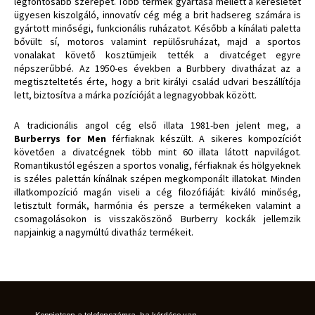
legfontosabb szerepet. Több termék gyártása mellett a keresletet
ügyesen kiszolgáló, innovatív cég még a brit hadsereg számára is
gyártott minőségi, funkcionális ruházatot. Később a kínálati paletta
bővült: sí, motoros valamint repülősruházat, majd a sportos
vonalakat követő kosztümjeik tették a divatcéget egyre
népszerűbbé. Az 1950-es években a Burbbery divatházat az a
megtiszteltetés érte, hogy a brit királyi család udvari beszállítója
lett, biztosítva a márka pozícióját a legnagyobbak között.
A tradicionális angol cég első illata 1981-ben jelent meg, a
Burberrys for Men
férfiaknak készült. A sikeres kompozíciót
követően a divatcégnek több mint 60 illata látott napvilágot.
Romantikustól egészen a sportos vonalig, férfiaknak és hölgyeknek
is széles palettán kínálnak szépen megkomponált illatokat. Minden
illatkompozíció magán viseli a cég filozófiáját: kiváló minőség,
letisztult formák, harmónia és persze a termékeken valamint a
csomagolásokon is visszaköszönő Burberry kockák jellemzik
napjainkig a nagymúltú divatház termékeit.
Koppintson a telefonszámra, ha kérdése van