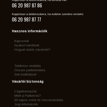
06 20 987 87 86
Koppintson a telefonszámra, ha mobilon szeretne rendelni
06 20 987 87 77
Hasznos információk
Kapcsolat
Gyakori kérdések
Hogyan tudok vásárolni?
Telefonos rendelés
Összes parfummárka
Süti beállítások
Vásárlói biztonság
Céginformációk
Miért a Parfum.hu?
30 napos csere és visszavásárlás
Jogi információk