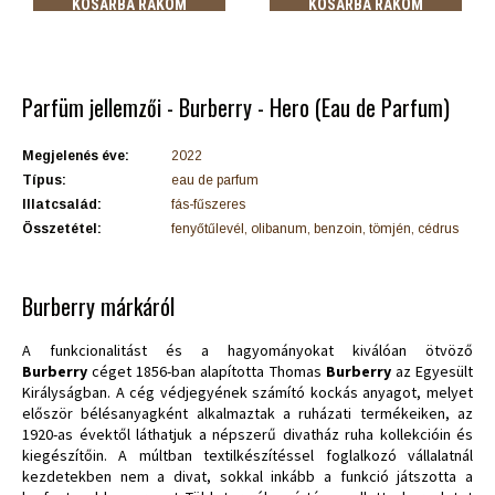
KOSÁRBA RAKOM
KOSÁRBA RAKOM
Parfüm jellemzői - Burberry - Hero (Eau de Parfum)
Megjelenés éve:
2022
Típus:
eau de parfum
Illatcsalád:
fás-fűszeres
Összetétel:
fenyőtűlevél, olibanum, benzoin, tömjén, cédrus
Burberry márkáról
A funkcionalitást és a hagyományokat kiválóan ötvöző
Burberry
céget 1856-ban alapította Thomas
Burberry
az Egyesült
Királyságban. A cég védjegyének számító kockás anyagot, melyet
először bélésanyagként alkalmaztak a ruházati termékeiken, az
1920-as évektől láthatjuk a népszerű divatház ruha kollekcióin és
kiegészítőin. A múltban textilkészítéssel foglalkozó vállalatnál
kezdetekben nem a divat, sokkal inkább a funkció játszotta a