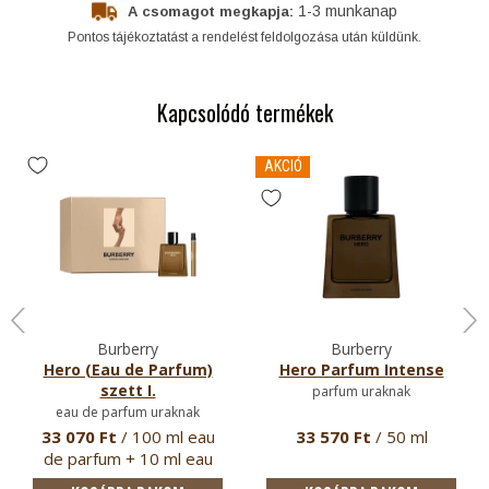
1-3 munkanap
A csomagot megkapja:
Pontos tájékoztatást a rendelést feldolgozása után küldünk.
Kapcsolódó termékek
AKCIÓ
Burberry
Burberry
Hero (Eau de Parfum)
Hero Parfum Intense
szett I.
parfum uraknak
eau de parfum uraknak
33 070 Ft
/ 100 ml eau
33 570 Ft
/ 50 ml
de parfum + 10 ml eau
de pa…