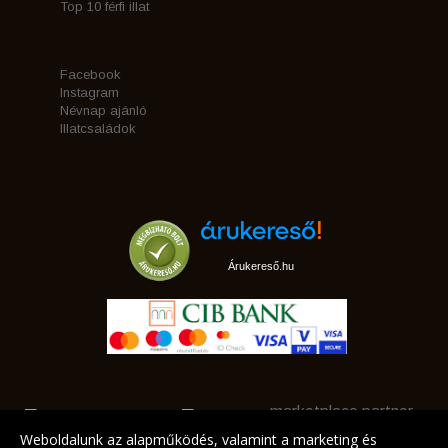
Top 10 férfi illat
Facebook
Instagram
Névnap ajánló
Illatcsaládok
Árukereső.hu
marketplace partner
Weboldalunk az alapműködés, valamint a marketing és