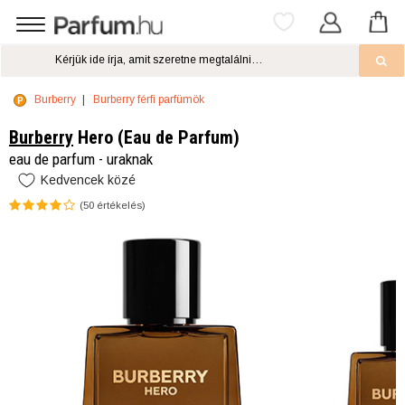
Burberry
Burberry férfi parfümök
Burberry
Hero (Eau de Parfum)
eau de parfum - uraknak
Kedvencek közé
(
50
értékelés)