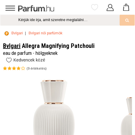
Bvlgari
Bvlgari női parfümök
Bvlgari
Allegra Magnifying Patchouli
eau de parfum - hölgyeknek
Kedvencek közé
(
9
értékelés)