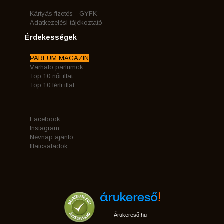
Kártyás fizetés - GYFK
Adatkezelési tájékoztató
Érdekességek
PARFÜM MAGAZIN
Várható parfümök
Top 10 női illat
Top 10 férfi illat
Facebook
Instagram
Névnap ajánló
Illatcsaládok
Árukereső.hu