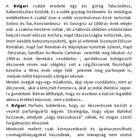
A
Bvlgari
család eredete egy kis görög falucskához,
Kallarütészhez kötődik. Ez a vidék gazdag történelmi és mitológiai
emlékekben.A család ősei e vidék ezüstművesei közé tartoztak.
Sotirio és fiai, Konstantinosz és Georgisz az 1800-as évek elején
már a szakma mesterei voltak , de a háborús időkben a kilátástalan
helyzet miatt először Korfura, majd Olaszországba költöztek, ami,
(mint később bebizonyosodott), igen jó ötletnek bizonyult.Először
Rómában, majd San Renoban és Nápolyban nyitottak üzletet, majd
Párizsban, Genfben és Monte Carloban vetették meg lábukat. Az
1900-as évek derekára csodálatos , aprólékosan kidolgozott
ékszereik révén már világhírű volt a cég,Ékszereik filozófiáját
követve a 90-es évek vége felé jelentek meg parfümjeik is,
melyek méltó képviselői a Bvlgari névnek.
Minden üvegük egy-egy műalkotás, épp olyan csodálatos, mint az
ékszereik, akár a letisztult Femme-ra, akár az indiai ihletésú Jaipur-
ra gondolunk. Bátran állíthatjuk, hogy ez esetben a külcsín legalább
akkora értéket képvisel, mint a belbecs...
A
Bvlgari
Parfums küldetése, hogy az ékszerészek között a
vezető parfümgyártó legyen. Stratégiája, hogy olyan illatokat
hozzanak, amelyek „nagy klasszikussá” válnak, és magas szintű
forgalmazást élveznek.
Mindezek mellett csak környezetbarát és újrahasznosítható
csomagolóanyagokat használnak, ami manapság nem utolsó