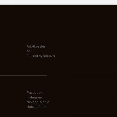
Adatkezelés
ÁSZF
Elállási nyilatkozat
Facebook
Instagram
Névnap ajánló
Illatcsaládok