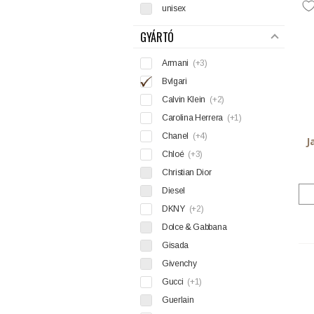
unisex
GYÁRTÓ
Armani
(+3)
Bvlgari
Calvin Klein
(+2)
Carolina Herrera
(+1)
Chanel
(+4)
J
Chloé
(+3)
Christian Dior
Diesel
DKNY
(+2)
Dolce & Gabbana
Gisada
Givenchy
Gucci
(+1)
Guerlain