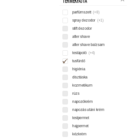
TERMÉKFAJTA
parfümszett
(+8)
spray dezodor
(+1)
stift dezodor
after shave
after shave balzsam
testápoló
(+4)
tusfürdő
higiénia
dísztáska
kozmetikum
rúzs
napozókrém
napozás utáni krém
testpermet
hajpermet
kézkrém