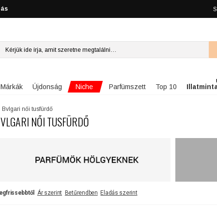
lás
S
Niche
Márkák
Újdonság
Parfümszett
Top 10
Illatmint
Bvlgari női tusfürdő
VLGARI NŐI TUSFÜRDŐ
egfrissebbtől
Ár szerint
Betűrendben
Eladás szerint