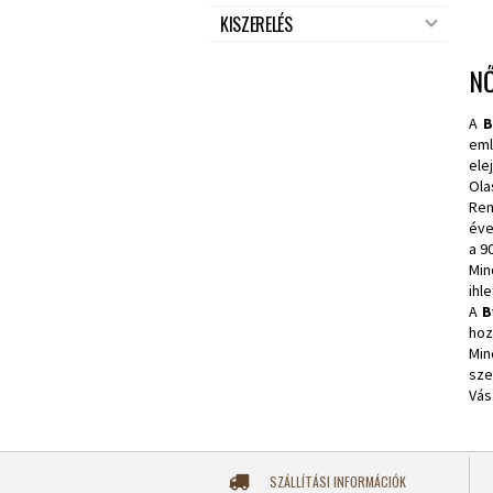
KISZERELÉS
NŐ
A
B
eml
ele
Ola
Ren
éve
a 9
Min
ihl
A
B
hoz
Min
sze
Vás
SZÁLLÍTÁSI INFORMÁCIÓK