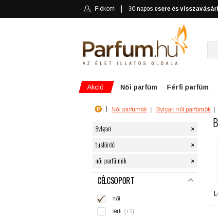
Fiókom
30 napos
csere és visszavásár
Akció
Női parfüm
Férfi parfüm
Női parfümök
Bvlgari női parfümök
B
×
Bvlgari
×
tusfürdő
×
női parfümök
SZŰRÉS
CÉLCSOPORT
L
női
férfi
(+1)