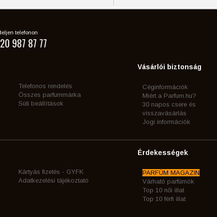
eljen telefonon
20 987 87 77
Vásárlói biztonság
Telefonos rendelés
Céginformációk
Összes parfummárka
Miért a Parfum.hu?
Süti beállítások
30 napos csere és
visszavásárlás
Jogi információk
Érdekességek
Kártyás fizetés - GYFK
PARFÜM MAGAZIN
Adatkezelési tájékoztató
Várható parfümök
Top 10 női illat
Top 10 férfi illat