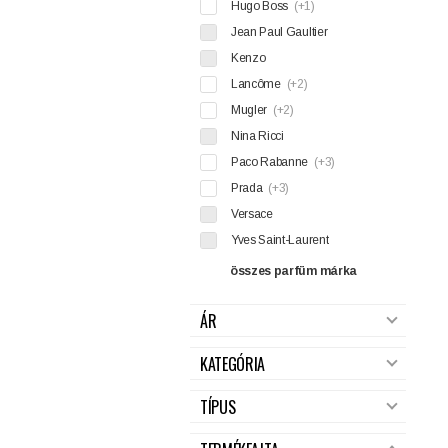
Hugo Boss
(+1)
Jean Paul Gaultier
Kenzo
Lancôme
(+2)
Mugler
(+2)
Nina Ricci
Paco Rabanne
(+3)
Prada
(+3)
Versace
Yves Saint-Laurent
összes parfüm márka
ÁR
KATEGÓRIA
TÍPUS