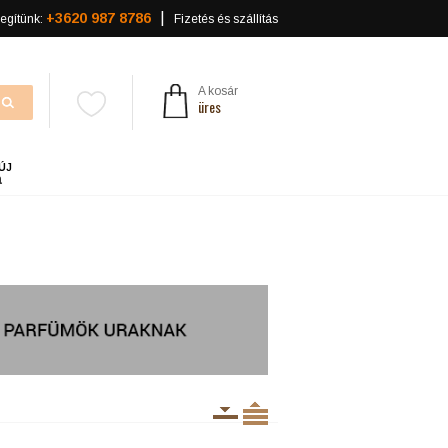
+3620 987 8786
egítünk:
Fizetés és szállítás
A kosár
üres
ÚJ
a