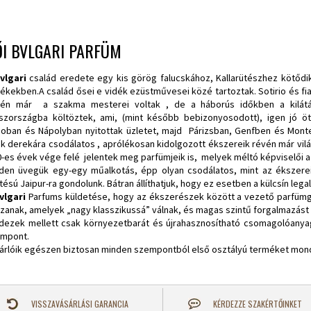
I BVLGARI PARFÜM
vlgari
család eredete egy kis görög falucskához, Kallarütészhez kötődik
ékekben.A család ősei e vidék ezüstművesei közé tartoztak. Sotirio és fi
jén már a szakma mesterei voltak , de a háborús időkben a kilátás
szországba költöztek, ami, (mint később bebizonyosodott), igen jó öt
oban és Nápolyban nyitottak üzletet, majd Párizsban, Genfben és Mont
k derekára csodálatos , aprólékosan kidolgozott ékszereik révén már világ
0-es évek vége felé jelentek meg parfümjeik is, melyek méltó képviselői a
den üvegük egy-egy műalkotás, épp olyan csodálatos, mint az ékszereik
etésú Jaipur-ra gondolunk. Bátran állíthatjuk, hogy ez esetben a külcsín leg
vlgari
Parfums küldetése, hogy az ékszerészek között a vezető parfümgyá
zanak, amelyek „nagy klasszikussá” válnak, és magas szintű forgalmazást
dezek mellett csak környezetbarát és újrahasznosítható csomagolóany
mpont.
árlóik egészen biztosan minden szempontból első osztályú terméket mo
VISSZAVÁSÁRLÁSI GARANCIA
KÉRDEZZE SZAKÉRTŐINKET