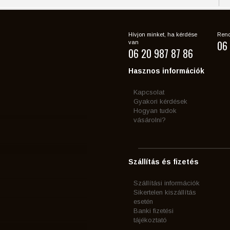
Hívjon minket, ha kérdése
Rend
06 
van
06 20 987 87 86
Hasznos információk
Kapcsolat
Gyakori kérdések
Hogyan tudok
vásárolni?
Szállítás és fizetés
Szállítási információk
Sikertelen kiszállítás
esetén
Banki fizetési
tájékoztató