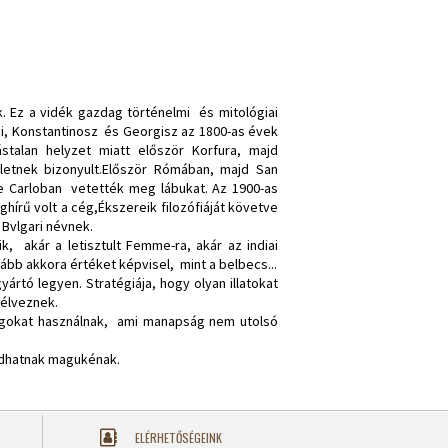
. Ez a vidék gazdag történelmi és mitológiai
ai, Konstantinosz és Georgisz az 1800-as évek
talan helyzet miatt először Korfura, majd
letnek bizonyult.Először Rómában, majd San
e Carloban vetették meg lábukat. Az 1900-as
hírű volt a cég,Ékszereik filozófiáját követve
 Bvlgari névnek.
, akár a letisztult Femme-ra, akár az indiai
alább akkora értéket képvisel, mint a belbecs...
rtó legyen. Stratégiája, hogy olyan illatokat
 élveznek.
agokat használnak, ami manapság nem utolsó
ndhatnak magukénak.
ELÉRHETŐSÉGEINK