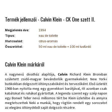
Termék jellemzői - Calvin Klein - CK One szett II.
Megjelenés éve:
1994
Típus:
eau de toilette
Illatcsalád:
citrus-aromás
Összetétel:
50 ml eau de toilette + 100 ml tusfürdő
Calvin Klein márkáról
A nagynevű divatház alapítója,
Calvin
Richard Klein Bronxban
született zsidó-magyar bevándorlók gyermekeként. New York-i
butikokban dolgozott öltönyszabóként és tervezőként. Első üzletét
1968-ban nyitotta meg egy gyerekkori barátjával, itt azonban csak
kabátokat és ruhákat gyártottak. A legenda szerint egy szép napon
egy Bonwit Teller nevű milliomos tért be Klein üzletébe és annyira
megtetszettek Neki a munkái, hogy rögtön rendelt egy sorozatot
az elegáns öltönyökből saját dolgozói részére.