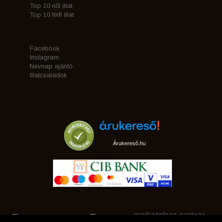
Top 10 női illat
Top 10 férfi illat
Facebook
Instagram
Névnap ajánló
Illatcsaládok
Árukereső.hu
marketplace partner