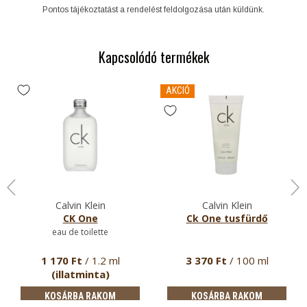
Pontos tájékoztatást a rendelést feldolgozása után küldünk.
Kapcsolódó termékek
AKCIÓ
Calvin Klein
Calvin Klein
CK One
Ck One tusfürdő
eau de toilette
1 170 Ft
/ 1.2 ml
3 370 Ft
/ 100 ml
(illatminta)
KOSÁRBA RAKOM
KOSÁRBA RAKOM