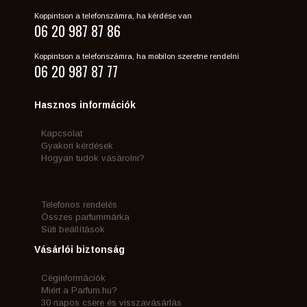
Koppintson a telefonszámra, ha kérdése van
06 20 987 87 86
Koppintson a telefonszámra, ha mobilon szeretne rendelni
06 20 987 87 77
Hasznos információk
Kapcsolat
Gyakori kérdések
Hogyan tudok vásárolni?
Telefonos rendelés
Összes parfummárka
Süti beállítások
Vásárlói biztonság
Céginformációk
Miért a Parfum.hu?
30 napos csere és visszavásárlás