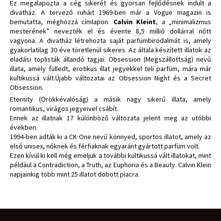
Ez megalapozta a cég sikerét és gyorsan fejlődésnek indult a
divatház. A tervező ruháit 1969-ben már a Vogue magazin is
bemutatta, méghozzá címlapon.
Calvin Kleint
, a „minimalizmus
mesterének” nevezték el és évente 8,5 millió dollárral nőtt
vagyona. A divatház létrehozta saját parfümbirodalmát is, amely
gyakorlatilag 30 éve töretlenül sikeres. Az általa készített illatok az
eladási toplisták állandó tagjai. Obsession (Megszállottság) nevű
illata, amely fülledt, erotikus illat jegyekkel teli parfüm, mára már
kultikussá vált.Újabb változatai az Obsession Night és a Secret
Obsession.
Eternity (Örökkévalóság) a másik nagy sikerű illata, amely
romantikus, virágos jegyeivel csábít.
Ennek az illatnak 17 különböző változata jelent meg az utóbbi
években.
1994-ben adták ki a CK One nevű könnyed, sportos illatot, amely az
első unisex, nőknek és férfiaknak egyaránt gyártott parfüm volt.
Ezen kívül ki kell még emeljük a további kultikussá vált illatokat, mint
például a Contradiction, a Truth, az Euphoria és a Beauty. Calvin Klein
napjainkig több mint 25 illatot dobott piacra.