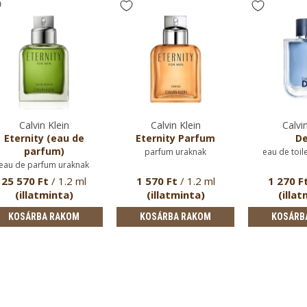
Calvin Klein
Calvin Klein
Calvin
Eternity (eau de
Eternity Parfum
De
parfum)
parfum uraknak
eau de toil
eau de parfum uraknak
25 570 Ft
/ 1.2 ml
1 570 Ft
/ 1.2 ml
1 270 F
(illatminta)
(illatminta)
(illat
KOSÁRBA RAKOM
KOSÁRBA RAKOM
KOSÁRB