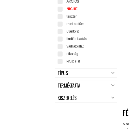
AKCIÓS
NICHE
teszter
mini parfüm
utántöltő
limitált kiadás
várható illat
ritkaság
kifutó illat
TÍPUS
TERMÉKFAJTA
KISZERELÉS
FÉ
A n