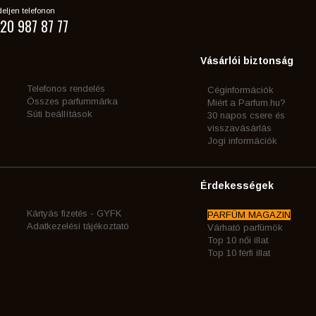
eljen telefonon
20 987 87 77
Vásárlói biztonság
Telefonos rendelés
Céginformációk
Összes parfummárka
Miért a Parfum.hu?
Süti beállítások
30 napos csere és
visszavásárlás
Jogi információk
Érdekességek
Kártyás fizetés - GYFK
PARFÜM MAGAZIN
Adatkezelési tájékoztató
Várható parfümök
Top 10 női illat
Top 10 férfi illat