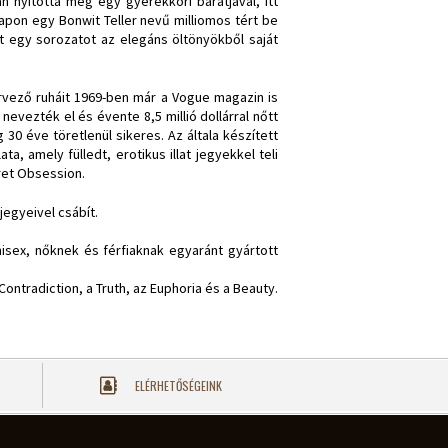
 nyitotta meg egy gyerekkori barátjával, itt
apon egy Bonwit Teller nevű milliomos tért be
t egy sorozatot az elegáns öltönyökből saját
ervező ruháit 1969-ben már a Vogue magazin is
evezték el és évente 8,5 millió dollárral nőtt
 30 éve töretlenül sikeres. Az általa készített
ta, amely fülledt, erotikus illat jegyekkel teli
ret Obsession.
jegyeivel csábít.
isex, nőknek és férfiaknak egyaránt gyártott
 Contradiction, a Truth, az Euphoria és a Beauty.
ELÉRHETŐSÉGEINK