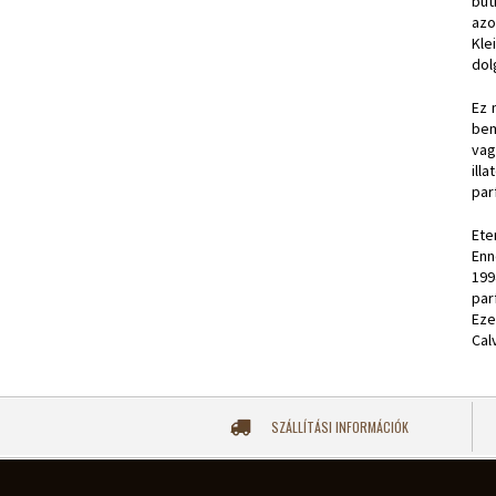
but
azo
Kle
dol
Ez 
bem
vag
ill
par
Ete
Enn
199
par
Eze
Cal
SZÁLLÍTÁSI INFORMÁCIÓK