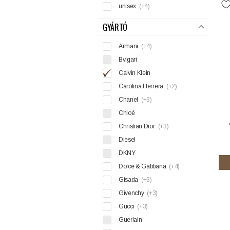
unisex
(+4)
GYÁRTÓ
Armani
(+4)
Bvlgari
Calvin Klein
Carolina Herrera
(+2)
Chanel
(+3)
Chloé
Christian Dior
(+3)
Diesel
DKNY
Dolce & Gabbana
(+4)
Gisada
(+3)
Givenchy
(+3)
Gucci
(+3)
Guerlain