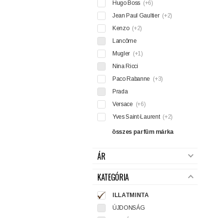
Hugo Boss
(+6)
Jean Paul Gaultier
(+2)
Kenzo
(+2)
Lancôme
Mugler
(+1)
Nina Ricci
Paco Rabanne
(+3)
Prada
Versace
(+6)
Yves Saint-Laurent
(+2)
összes parfüm márka
ÁR
KATEGÓRIA
ILLATMINTA
ÚJDONSÁG