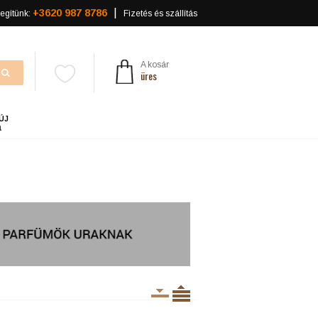
+3620 987 8786
egítünk:
Fizetés és szállítás
A kosár
üres
ÚJ
a