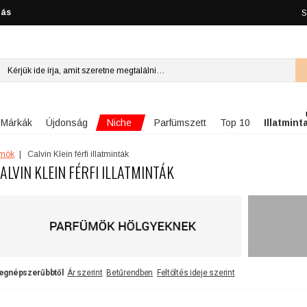
lás
S
Niche
Márkák
Újdonság
Parfümszett
Top 10
Illatmint
ümök
Calvin Klein férfi illatminták
ALVIN KLEIN FÉRFI ILLATMINTÁK
egnépszerűbbtől
Ár szerint
Betűrendben
Feltöltés ideje szerint