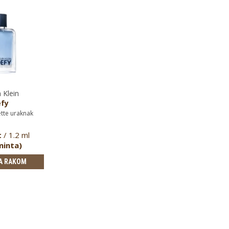
 Klein
fy
ette uraknak
t
/ 1.2 ml
minta)
A RAKOM