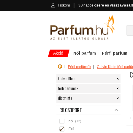
Fiókom
30 napos
csere és visszavásár
Akció
Női parfüm
Férfi parfüm
Férfi parfümök
Calvin Klein férfi parf
C
×
Calvin Klein
×
férfi parfümök
×
illatminta
SZŰRÉS
CÉLCSOPORT
L
női
(+2)
férfi