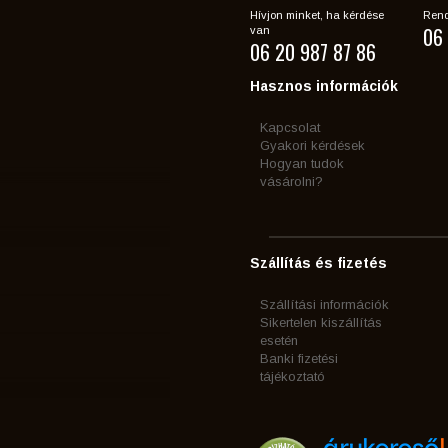
Hívjon minket, ha kérdése
Rend
06 
van
06 20 987 87 86
Hasznos információk
Kapcsolat
Gyakori kérdések
Hogyan tudok
vásárolni?
Szállítás és fizetés
Szállítási információk
Sikertelen kiszállítás
esetén
Banki fizetési
tájékoztató