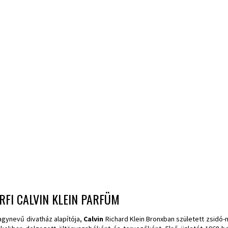
RFI CALVIN KLEIN PARFÜM
agynevű divatház alapítója,
Calvin
Richard Klein Bronxban született zsidó