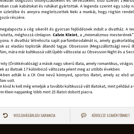
ikokban dolgozott öltönyszabóként és tervezőként. Első üzletét 1968-ban
nban csak kabátokat és ruhákat gyártottak. A legenda szerint egy szép n
in üzletébe és annyira megtetszettek Neki a munkái, hogy rögtön rendel
gozói részére.
megalapozta a cég sikerét és gyorsan fejlődésnek indult a divatház. A t
utatta, méghozzá címlapon.
Calvin Kleint
, a „minimalizmus mesterének” n
yona. A divatház létrehozta saját parfümbirodalmát is, amely gyakorlatilag
atok az eladási toplisták állandó tagjai. Obsession (Megszállottság) nevű illa
füm, mára már kultikussá vált.Újabb változatai az Obsession Night és a Sec
rnity (Örökkévalóság) a másik nagy sikerű illata, amely romantikus, virágos 
ek az illatnak 17 különböző változata jelent meg az utóbbi években.
4-ben adták ki a CK One nevű könnyed, sportos illatot, amely az első un
füm volt.
n kívül ki kell még emeljük a további kultikussá vált illatokat, mint például a
vin Klein napjainkig több mint 25 illatot dobott piacra.
VISSZAVÁSÁRLÁSI GARANCIA
KÉRDEZZE SZAKÉRTŐINKET