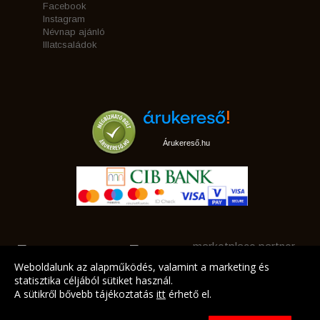
Facebook
Instagram
Névnap ajánló
Illatcsaládok
Árukereső.hu
marketplace partner
Weboldalunk az alapműködés, valamint a marketing és
statisztika céljából sütiket használ.
A sütikről bővebb tájékoztatás
itt
érhető el.
A LEGJOBB AJÁNLATAINK AZ ÖN CÍMÉRE!