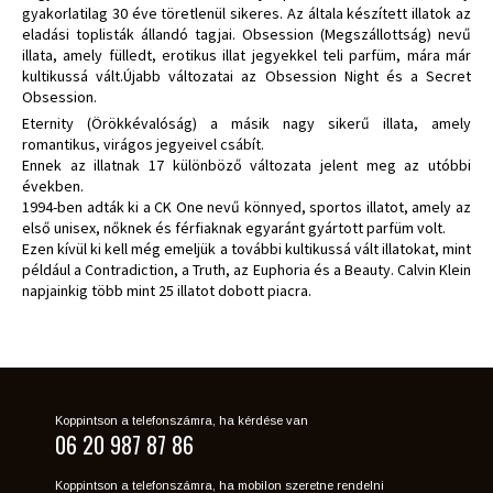
gyakorlatilag 30 éve töretlenül sikeres. Az általa készített illatok az
eladási toplisták állandó tagjai. Obsession (Megszállottság) nevű
illata, amely fülledt, erotikus illat jegyekkel teli parfüm, mára már
kultikussá vált.Újabb változatai az Obsession Night és a Secret
Obsession.
Eternity (Örökkévalóság) a másik nagy sikerű illata, amely
romantikus, virágos jegyeivel csábít.
Ennek az illatnak 17 különböző változata jelent meg az utóbbi
években.
1994-ben adták ki a CK One nevű könnyed, sportos illatot, amely az
első unisex, nőknek és férfiaknak egyaránt gyártott parfüm volt.
Ezen kívül ki kell még emeljük a további kultikussá vált illatokat, mint
például a Contradiction, a Truth, az Euphoria és a Beauty. Calvin Klein
napjainkig több mint 25 illatot dobott piacra.
Koppintson a telefonszámra, ha kérdése van
06 20 987 87 86
Koppintson a telefonszámra, ha mobilon szeretne rendelni