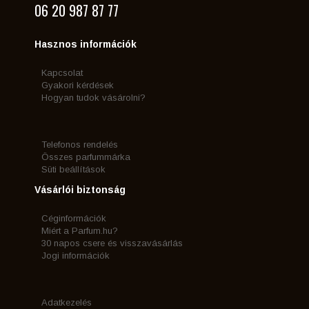
06 20 987 87 77
Hasznos információk
Kapcsolat
Gyakori kérdések
Hogyan tudok vásárolni?
Telefonos rendelés
Összes parfummárka
Süti beállítások
Vásárlói biztonság
Céginformációk
Miért a Parfum.hu?
30 napos csere és visszavásárlás
Jogi információk
Adatkezelés