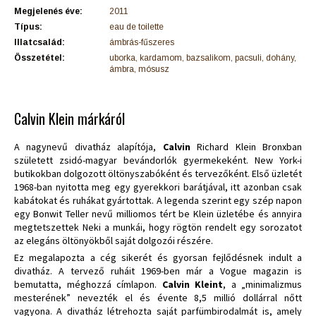
Megjelenés éve:
2011
Típus:
eau de toilette
Illatcsalád:
ámbrás-fűszeres
Összetétel:
uborka, kardamom, bazsalikom, pacsuli, dohány,
ámbra, mósusz
Calvin Klein márkáról
A nagynevű divatház alapítója,
Calvin
Richard Klein Bronxban
született zsidó-magyar bevándorlók gyermekeként. New York-i
butikokban dolgozott öltönyszabóként és tervezőként. Első üzletét
1968-ban nyitotta meg egy gyerekkori barátjával, itt azonban csak
kabátokat és ruhákat gyártottak. A legenda szerint egy szép napon
egy Bonwit Teller nevű milliomos tért be Klein üzletébe és annyira
megtetszettek Neki a munkái, hogy rögtön rendelt egy sorozatot
az elegáns öltönyökből saját dolgozói részére.
Ez megalapozta a cég sikerét és gyorsan fejlődésnek indult a
divatház. A tervező ruháit 1969-ben már a Vogue magazin is
bemutatta, méghozzá címlapon.
Calvin Kleint
, a „minimalizmus
mesterének” nevezték el és évente 8,5 millió dollárral nőtt
vagyona. A divatház létrehozta saját parfümbirodalmát is, amely