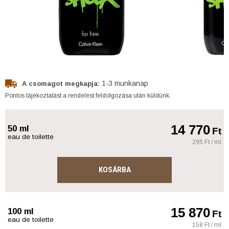
1-3 munkanap
A csomagot megkapja:
Pontos tájékoztatást a rendelést feldolgozása után küldünk.
14 770
50 ml
Ft
eau de toilette
295 Ft / ml
KOSÁRBA
15 870
100 ml
Ft
eau de toilette
158 Ft / ml