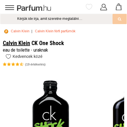
Calvin Klein
Calvin Klein férfi parfümök
Calvin Klein
CK One Shock
eau de toilette - uraknak
Kedvencek közé
(
19
értékelés)