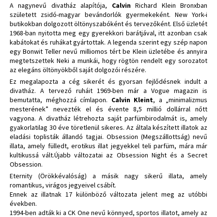
A nagynevű divatház alapítója,
Calvin
Richard Klein Bronxban
született zsidó-magyar bevándorlók gyermekeként. New York-i
butikokban dolgozott öltönyszabóként és tervezőként. Első üzletét
1968-ban nyitotta meg egy gyerekkori barátjával, itt azonban csak
kabátokat és ruhákat gyártottak. A legenda szerint egy szép napon
egy Bonwit Teller nevű milliomos tért be Klein üzletébe és annyira
megtetszettek Neki a munkái, hogy rögtön rendelt egy sorozatot
az elegáns öltönyökből saját dolgozói részére.
Ez megalapozta a cég sikerét és gyorsan fejlődésnek indult a
divatház. A tervező ruháit 1969-ben már a Vogue magazin is
bemutatta, méghozzá címlapon.
Calvin Kleint
, a „minimalizmus
mesterének” nevezték el és évente 8,5 millió dollárral nőtt
vagyona. A divatház létrehozta saját parfümbirodalmát is, amely
gyakorlatilag 30 éve töretlenül sikeres. Az általa készített illatok az
eladási toplisták állandó tagjai. Obsession (Megszállottság) nevű
illata, amely fülledt, erotikus illat jegyekkel teli parfüm, mára már
kultikussá vált.Újabb változatai az Obsession Night és a Secret
Obsession.
Eternity (Örökkévalóság) a másik nagy sikerű illata, amely
romantikus, virágos jegyeivel csábít.
Ennek az illatnak 17 különböző változata jelent meg az utóbbi
években.
1994-ben adták ki a CK One nevű könnyed, sportos illatot, amely az