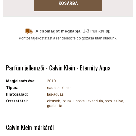
KOSÁRBA
1-3 munkanap
A csomagot megkapja:
Pontos tájékoztatást a rendelést feldolgozása után küldünk.
Parfüm jellemzői - Calvin Klein - Eternity Aqua
Megjelenés éve:
2010
Típus:
eau de toilette
Illatcsalád:
fás-aquás
Összetétel:
citrusok, lótusz, uborka, levendula, bors, szilva,
guaiac fa
Calvin Klein márkáról