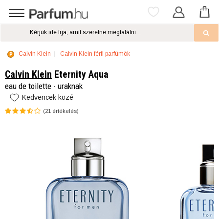
Calvin Klein
Calvin Klein férfi parfümök
Calvin Klein
Eternity Aqua
eau de toilette - uraknak
Kedvencek közé
(
21
értékelés)