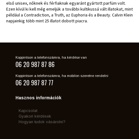
első unisex, nőknek és férfiaknak egyaránt gyártott parfüm volt.
Ezen kívül ki kell még emeljük a további kultikussá vált illatokat, mint
például a Contradiction, a Truth, az Euphoria és a Beauty. Calvin Klein
napjainkig több mint 25 illatot dobott piacra.
Koppintson a telefonszámra, ha kérdése van
06 20 987 87 86
Koppintson a telefonszámra, ha mobilon szeretne rendelni
06 20 987 87 77
Hasznos információk
Kapcsolat
Gyakori kérdések
Hogyan tudok vásárolni?