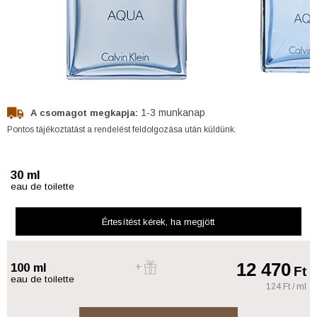
1-3 munkanap
A csomagot megkapja:
Pontos tájékoztatást a rendelést feldolgozása után küldünk.
30 ml
eau de toilette
Értesítést kérek
, ha megjött
12 470
100 ml
Ft
eau de toilette
124 Ft / ml