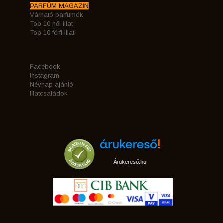
PARFÜM MAGAZIN
Várható parfümök
Top 10 női illat
Top 10 férfi illat
Facebook
Instagram
Névnap ajánló
Illatcsaládok
Árukereső.hu