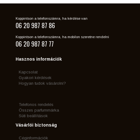
Koppintson a telefonszámra, ha kérdése van
06 20 987 87 86
Koppintson a telefonszámra, ha mobilon szeretne rendelni
06 20 987 87 77
Hasznos információk
Kapcsolat
Gyakori kérdések
Hogyan tudok vásárolni?
Telefonos rendelés
Összes parfummárka
Süti beállítások
Vásárlói biztonság
Céginformációk