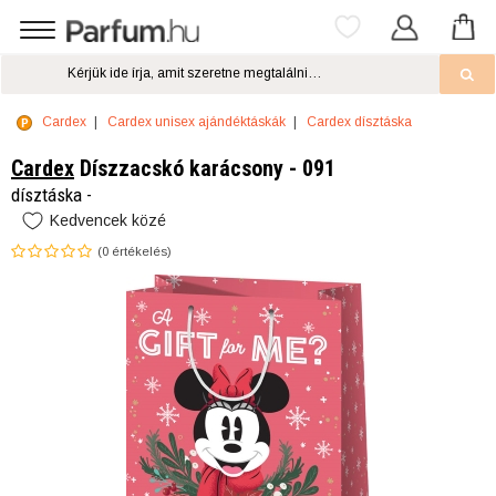
Cardex
Cardex unisex ajándéktáskák
Cardex dísztáska
Cardex
Díszzacskó karácsony - 091
dísztáska -
Kedvencek közé
(
0
értékelés)