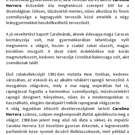
Herrera
évtizedek óta meghatározó szerepet tölt be a
divatvilágban. Ízléses, túlzásoktól mentes, nőies alkotásai és finom
személyisége a legnagyobb tervezők közé emelték a négy
leánygyermekkel büszkélkedhető tervezőnőt.
A jó neveltetést kapott Carolinának, akinek édesapja maga Caracas
kormányzója volt, már gyermekkorában lehetősége nyílt
megismerni a világot, hiszen a család sokat utazott, magas
körökben mozgott. A divat iránti érdeklődése már korán
megmutatkozott, kedvenc tervezője Cristóbal Balenciaga volt, akit
zseniálisnak talált.
Első ruhakollekcióját 1981-ben mutatta New Yorkban, kedvenc
városában, az esküvői és az alkalmi ruhákért rajongó tervezőnő. A
mozgalmas világváros, mely a mai napig inspirálóan hat rá,
rajongással fogadta a harmonikus személyiségű, művészetekért
rajongó designert. Kényelmes, nőies és a mindennapokban is
használható, elegáns darabjaiért milliók rajonganak világszerte.
A világ legjobban öltözött divattervezőjének tartott
Carolina
Herrera
számos, szépen megkomponált illattal ajándékozta meg a
világot. 1988-ban jelent meg első női illata a sikkes és impulzív
Carolina Herrera. Ezt követően gyorsan érkeztek, a legnevesebb
parfümőrök keze nyomát dicsérő illatklasszikusok, mint például a