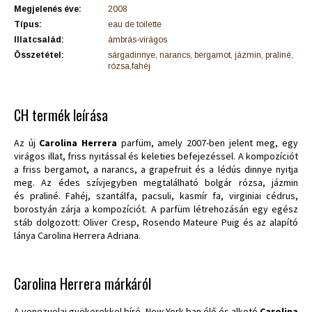
Megjelenés éve:
2008
Típus:
eau de toilette
Illatcsalád:
ámbrás-virágos
Összetétel:
sárgadinnye, narancs, bergamot, jázmin, praliné,
rózsa,fahéj
CH termék leírása
Az új
Carolina Herrera
parfüm, amely 2007-ben jelent meg, egy
virágos illat, friss nyitással és keleties befejezéssel. A kompozíciót
a friss bergamot, a narancs, a grapefruit és a lédús dinnye nyitja
meg. Az édes szívjegyben megtalálható bolgár rózsa, jázmin
és praliné. Fahéj, szantálfa, pacsuli, kasmír fa, virginiai cédrus,
borostyán zárja a kompozíciót. A parfüm létrehozásán egy egész
stáb dolgozott: Oliver Cresp, Rosendo Mateure Puig és az alapító
lánya Carolina Herrera Adriana.
Carolina Herrera márkáról
A venezuelai gyökerekkel bíró, New York-ban élő és alkotó
Carolina