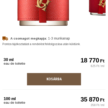
1-3 munkanap
A csomagot megkapja:
Pontos tájékoztatást a rendelést feldolgozása után küldünk.
18 770
30 ml
Ft
eau de toilette
625 Ft / ml
KOSÁRBA
35 870
100 ml
Ft
eau de toilette
358 Ft / ml