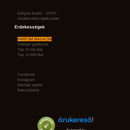
Kártyás fizetés - GYFK
Adatkezelési tájékoztató
Érdekességek
PARFÜM MAGAZIN
Várható parfümök
Top 10 női illat
Top 10 férfi illat
Facebook
Instagram
Névnap ajánló
Illatcsaládok
Árukereső.hu