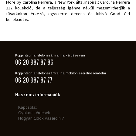
Flore by Carolina Herrera, a New York által inspirált Carolina Herrera
212 kollekció, de a teljesség igénye nélkül megemlíthetjük a
tűsarkokon érkező, egyszerre decens és kihívó Good Girl
kollekciót is.
Koppintson a telefonszámra, ha kérdése van
06 20 987 87 86
Koppintson a telefonszámra, ha mobilon szeretne rendelni
06 20 987 87 77
Hasznos információk
Kapcsolat
Gyakori kérdések
Hogyan tudok vásárolni?