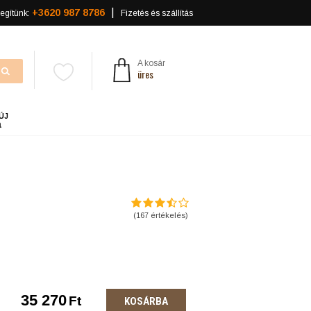
+3620 987 8786
egítünk:
Fizetés és szállítás
A kosár
üres
ÚJ
a
(
167
értékelés)
35 270
Ft
KOSÁRBA