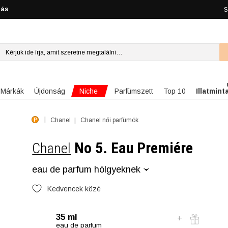
lás
S
Niche
Márkák
Újdonság
Parfümszett
Top 10
Illatmint
Chanel
Chanel női parfümök
No 5. Eau Premiére
Chanel
eau de parfum hölgyeknek
Kedvencek közé
35 ml
eau de parfum