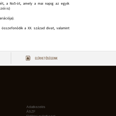
mjét, a No5-öt, amely a mai napig az egyik
iói is)
riációja).
összefonódik a XX. század divat, valamint
ELÉRHETŐSÉGEINK
Adatkezelés
ÁSZF