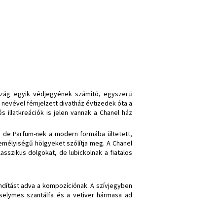
ország egyik védjegyének számító, egyszerű
 nevével fémjelzett divatház évtizedek óta a
és illatkreációk is jelen vannak a Chanel ház
au de Parfum-nek a modern formába ültetett,
személyiségű hölgyeket szólítja meg. A Chanel
sszikus dolgokat, de lubickolnak a fiatalos
 indítást adva a kompozíciónak. A szívjegyben
a selymes szantálfa és a vetiver hármasa ad