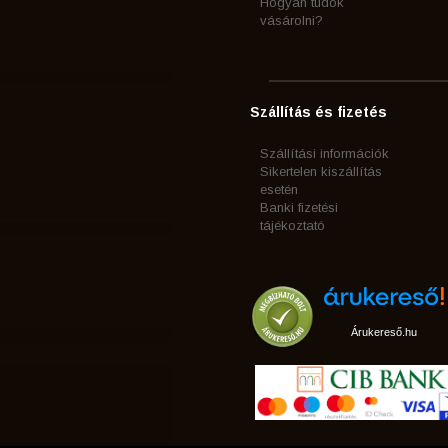
Hogyan tudok
vásárolni?
Szállítás és fizetés
Szállítási információk
Sikertelen kiszállítás
esetén
Banki fizetési
tájékoztató
Árukereső.hu