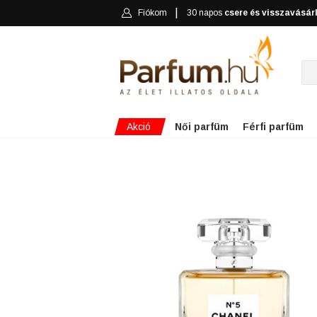
Fiókom
30 napos
csere és visszavásár
Akció
Női parfüm
Férfi parfüm