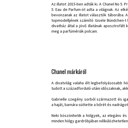
Az illatot 2015-ben adták ki. A Chanel No 5.
5. Eau de Parfum-öt adta a világnak. Az elk
bevonzanak az illatot választók táborába. A
topmodelljének számító Gisele Bündchen-t 
divatház által a jövő illatának aposztrofál
meg a parfümériák polcain.
Chanel márkáról
A divatvilág valaha élt legbefolyásosabb h
tudott a századforduló utáni időszaknak, akko
Gabrielle szegény sorból származott és ig
a haját, barnára süttette a bőrét és nadrágo
Neki köszönhetik a hölgyek, az elegáns és 
minden hölgy gardróbjában nélkülözhetetlen 