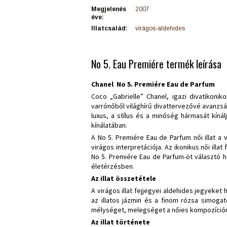
Megjelenés
2007
éve:
Illatcsalád:
virágos-aldehides
No 5. Eau Premiére termék leírása
Chanel No 5. Premiére Eau de Parfum
Coco „Gabrielle” Chanel, igazi divatikoni
varrónőből világhírű divattervezővé avanzsá
luxus, a stílus és a minőség hármasát kínálj
kínálatában.
A No 5. Premiére Eau de Parfum női illat a
virágos interpretációja. Az ikonikus női ill
No 5. Premiére Eau de Parfum-öt választó h
életérzésben.
Az illat összetétele
A virágos illat fejjegyei aldehides jegyeket
az illatos jázmin és a finom rózsa simogat
mélységet, melegséget a nőies kompozíció
Az illat története