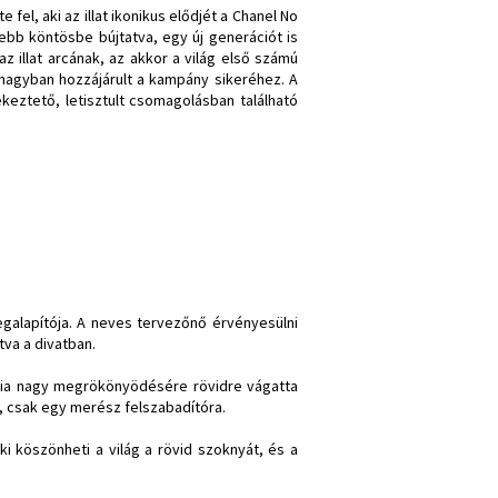
te fel, aki az illat ikonikus elődjét a Chanel No
sebb köntösbe bújtatva, egy új generációt is
z illat arcának, az akkor a világ első számú
nagyban hozzájárult a kampány sikeréhez. A
ékeztető, letisztult csomagolásban található
egalapítója. A neves tervezőnő érvényesülni
tva a divatban.
ácia nagy megrökönyödésére rövidre vágatta
k, csak egy merész felszabadítóra.
i köszönheti a világ a rövid szoknyát, és a