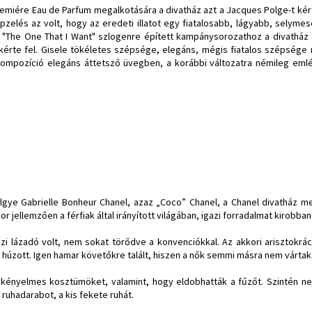
 Premiére Eau de Parfum megalkotására a divatház azt a
Jacques Polge
-t kér
épzelés az volt, hogy az eredeti illatot egy fiatalosabb, lágyabb, selyme
 "The One That I Want" szlogenre épített kampánysorozathoz a divatház a
kérte fel. Gisele tökéletes szépsége, elegáns, mégis fiatalos szépsége 
t kompozíció elegáns áttetsző üvegben, a korábbi változatra némileg eml
ölgye Gabrielle Bonheur Chanel, azaz „Coco” Chanel, a Chanel divatház m
r jellemzően a férfiak által irányított világában, igazi forradalmat kirobban
azi lázadó volt, nem sokat törődve a konvenciókkal. Az akkori arisztokr
t húzott. Igen hamar követőkre talált, hiszen a nők semmi másra nem várta
kényelmes kosztümöket, valamint, hogy eldobhatták a fűzőt. Szintén nek
ruhadarabot, a kis fekete ruhát.