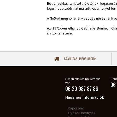
Botrányokkal tarkított életének legzseniá
legünnepeltebb illat maradt, és amellyel forr
A No5-öt még jónéhány csodás női és férfi par
Az 1971-ben elhunyt Gabrielle Bonheur Ch
illattörténetével.
SZÁLLÍTÁSI INFORMÁCIÓK
Hívjon minket, ha kérdése
Rend
06 
van
06 20 987 87 86
Hasznos információk
Kapcsolat
Gyakori kérdések