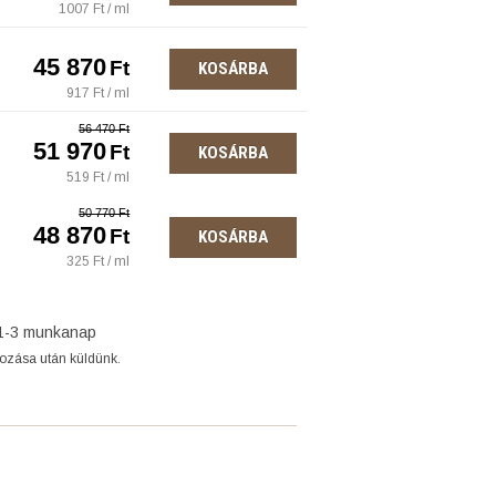
1007 Ft / ml
45 870
Ft
KOSÁRBA
917 Ft / ml
56 470 Ft
51 970
Ft
KOSÁRBA
519 Ft / ml
50 770 Ft
48 870
Ft
KOSÁRBA
325 Ft / ml
1-3 munkanap
gozása után küldünk.