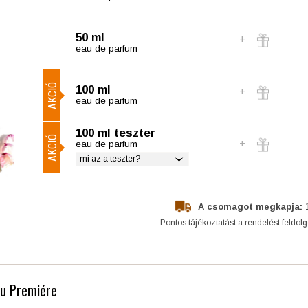
50 ml
eau de parfum
AKCIÓ
100 ml
eau de parfum
100 ml teszter
AKCIÓ
eau de parfum
mi az a teszter?
A csomagot megkapja:
Pontos tájékoztatást a rendelést feldol
au Premiére