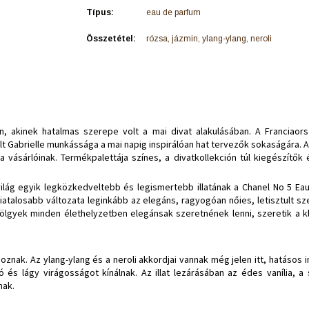
Típus:
eau de parfum
Összetétel:
rózsa, jázmin, ylang-ylang, neroli
kon, akinek hatalmas szerepe volt a mai divat alakulásában. A Francia
lt Gabrielle munkássága a mai napig inspirálóan hat tervezők sokaságára. A
a vásárlóinak. Termékpalettája színes, a divatkollekción túl kiegészítők 
 világ egyik legközkedveltebb és legismertebb illatának a Chanel No 5 E
at fiatalosabb változata leginkább az elegáns, ragyogóan nőies, letisztult 
ölgyek minden élethelyzetben elegánsak szeretnének lenni, szeretik a kla
 hoznak. Az ylang-ylang és a neroli akkordjai vannak még jelen itt, hatásos
ó és lágy virágosságot kínálnak. Az illat lezárásában az édes vanília, 
nak.