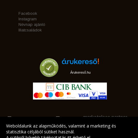
Facebook
Instagram
Névnap ajánló
Illatcsaládok
Árukereső.hu
marketplace partner
Weboldalunk az alapműködés, valamint a marketing és
statisztika céljából sütiket használ.
A sütikről bővebb tájékoztatás
itt
érhető el.