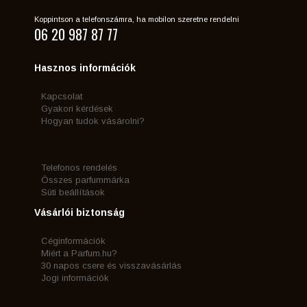
Koppintson a telefonszámra, ha mobilon szeretne rendelni
06 20 987 87 77
Hasznos információk
Kapcsolat
Gyakori kérdések
Hogyan tudok vásárolni?
Telefonos rendelés
Összes parfummárka
Süti beállítások
Vásárlói biztonság
Céginformációk
Miért a Parfum.hu?
30 napos csere és visszavásárlás
Jogi információk