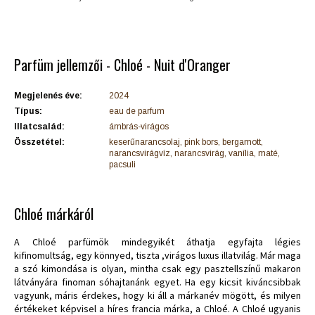
Parfüm jellemzői - Chloé - Nuit d'Oranger
Megjelenés éve:
2024
Típus:
eau de parfum
Illatcsalád:
ámbrás-virágos
Összetétel:
keserűnarancsolaj, pink bors, bergamott,
narancsvirágvíz, narancsvirág, vanília, maté,
pacsuli
Chloé márkáról
A Chloé parfümök mindegyikét áthatja egyfajta légies
kifinomultság, egy könnyed, tiszta ,virágos luxus illatvilág. Már maga
a szó kimondása is olyan, mintha csak egy pasztellszínű makaron
látványára finoman sóhajtanánk egyet. Ha egy kicsit kiváncsibbak
vagyunk, máris érdekes, hogy ki áll a márkanév mögött, és milyen
értékeket képvisel a híres francia márka, a Chloé. A Chloé ugyanis