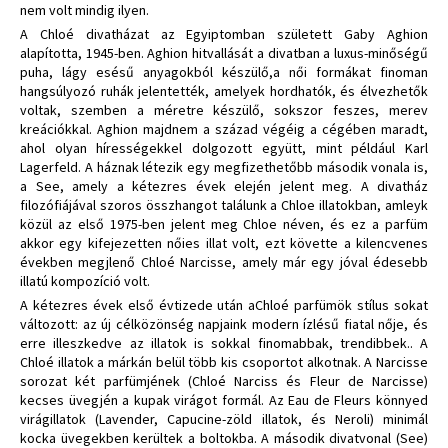
nem volt mindig ilyen.
A Chloé divatházat az Egyiptomban született Gaby Aghion
alapította, 1945-ben. Aghion hitvallását a divatban a luxus-minőségű
puha, lágy esésű anyagokból készülő,a női formákat finoman
hangsúlyozó ruhák jelentették, amelyek hordhatók, és élvezhetők
voltak, szemben a méretre készülő, sokszor feszes, merev
kreációkkal. Aghion majdnem a század végéig a cégében maradt,
ahol olyan hírességekkel dolgozott együtt, mint például Karl
Lagerfeld. A háznak létezik egy megfizethetőbb második vonala is,
a See, amely a kétezres évek elején jelent meg. A divatház
filozófiájával szoros összhangot találunk a Chloe illatokban, amleyk
közül az első 1975-ben jelent meg Chloe néven, és ez a parfüm
akkor egy kifejezetten nőies illat volt, ezt követte a kilencvenes
években megjlenő Chloé Narcisse, amely már egy jóval édesebb
illatú kompozíció volt.
A kétezres évek első évtizede után aChloé parfümök stílus sokat
változott: az új célközönség napjaink modern ízlésű fiatal nője, és
erre illeszkedve az illatok is sokkal finomabbak, trendibbek.. A
Chloé illatok a márkán belül több kis csoportot alkotnak. A Narcisse
sorozat két parfümjének (Chloé Narciss és Fleur de Narcisse)
kecses üvegjén a kupak virágot formál. Az Eau de Fleurs könnyed
virágillatok (Lavender, Capucine-zöld illatok, és Neroli) minimál
kocka üvegekben kerültek a boltokba. A második divatvonal (See)