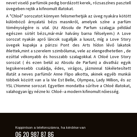
nevet viselő parfümök pedig bordázott kerek, rózsaszínes pasztell
üvegeben rejtik a kifinomult illatokat.
A "Chloé" sorozatot könnyen felismerhetjük az üveg nyakára kötött
különböző árnyalatú bézs masnikról, amelyek színe a parfüm
töménységére is utal. (Az Absolu de Parfum szalagja például
egészen sötét bézs,már-már halvány barna félselyem.) A Love
sorozat nyakán apró láncok sugallják a luxust, míg a Love Story
üvegek kupakja a párizsi Pont des Arts hídon lévő lakatok
ihlettek,mint a szerelem szimbólumai, vele az elengedhetetlen , de
ezúttal vékonyabb és hosszabb szalagokkal. A Chloé Love Story
sorozat ( és ezen belül az Absolu de Parfum) a divatház egyik
legsikeresebb családja, édes, virágos, jázminnal tökéletesített
illatát a neves parfümőr Anne Flipo alkotta, akinek egyéb munkái
többek között van a la Vie Est Belle, Olympea, Lady Million, és az
YSL L'Homme sorozat. Egyetlen mondatba sűrítve a Chloé illatokat,
valahogyan így nézne ki: Chloé--a modern kifinomult nőiesség.
Koppintson a telefonszámra, ha kérdése van
06 20 987 87 86