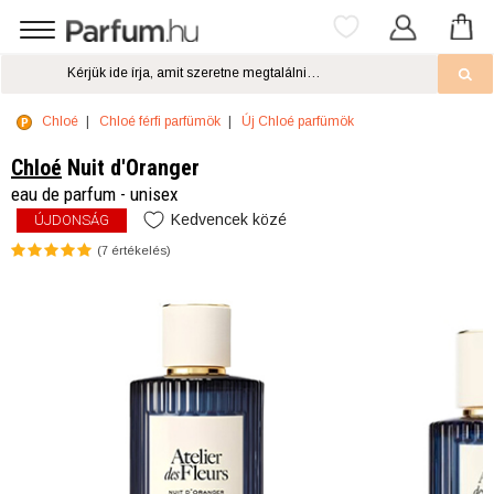
Chloé
Chloé férfi parfümök
Új Chloé parfümök
Chloé
Nuit d'Oranger
eau de parfum - unisex
Kedvencek közé
ÚJDONSÁG
(
7
értékelés)