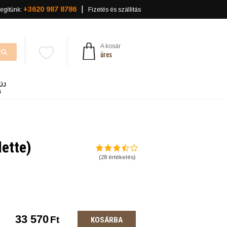
+3620 987 8786
egítünk:
Fizetés és szállítás
A kosár
üres
ÚJ
a
lette)
(
28
értékelés)
33 570
Ft
KOSÁRBA