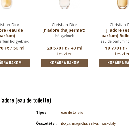
istian Dior
Christian Dior
Christian 
dore (eau de
J' adore (hajpermet)
J' adore (e
parfum)
parfum) Rolle
hölgyeknek
arfum hölgyeknek
eau de parfum h
70 Ft
/ 50 ml
20 570 Ft
/ 40 ml
18 770 Ft
/
teszter
teszte
ÁRBA RAKOM
KOSÁRBA RAKOM
KOSÁRBA R
 'adore (eau de toilette)
Típus:
eau de toilette
Összetétel:
ibolya, magnólia, szilva, muskotály