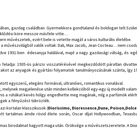
ában, gazdag családban. Gyermekkora gondtalanul és boldogan telt.Szülei
eklődési köre messze másfele vitte…
dern művészetek, ezért bele is vetette magát a város kulturális életébe.
is a művészvilágból valók voltak: Dali, Max Jacob, Jean Cocteau… nem csoda,
dve 1931-ben édesanyja halálával, majd a nagy gazdasági válság, és egé
 feladja: 1935-ös párizsi visszatérésével megkezdődött páratlan divatte
zakot az anyagok és gyártási folyamatok tanulmányozásának szánta, így 1
atott egyszerű, elegáns formáival, ultranőies, romantikus vonalával.
r
, melynek megjelenése után minden kollekcióból egy-egy új modellt valame
anis a ruhákat kevés hölgy engedhette meg magának, míg a parfümök elér
egek a fényűzést tükrözték.
azi kortalan klasszikusok (
Diorissimo, Dioressence,Dune, Poison,Dolce
 tartalmas ámde rövid élete során, Oscar díjat Hollywoodban, Texasban
lmas birodalmat hagyott maga után. Öröksége a művészetszeretete. A Dior