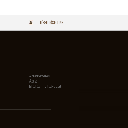
ELÉRHETŐSÉGEINK
Adatkezelés
ÁSZF
Elállási nyilatkozat