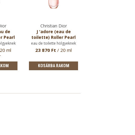
Dior
Christian Dior
Christian Dior
au de
J 'adore (eau de
J’adore spray dezod
r Pearl
toilette) Roller Pearl
hölgyeknek
ölgyeknek
eau de toilette hölgyeknek
 20 ml
23 870 Ft
/ 20 ml
23 270 Ft
/ 100 ml
r
AKOM
KOSÁRBA RAKOM
KOSÁRBA RAKOM