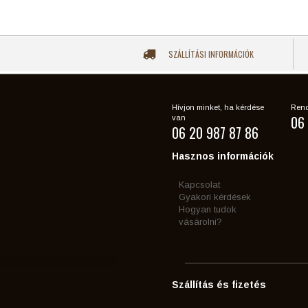
SZÁLLÍTÁSI INFORMÁCIÓK
Hívjon minket, ha kérdése
Rend
06 
van
06 20 987 87 86
Hasznos információk
Kapcsolat
Gyakori kérdések
Hogyan tudok
vásárolni?
Szállítás és fizetés