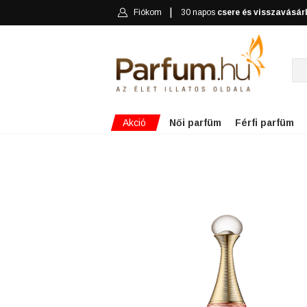
Fiókom
30 napos
csere és visszavásár
Akció
Női parfüm
Férfi parfüm