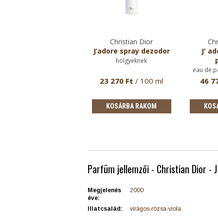
Christian Dior
Christian Dior
Chr
J 'adore (eau de
J’adore spray dezodor
J' a
toilette) Roller Pearl
hölgyeknek
eau de toilette hölgyeknek
eau de p
23 870 Ft
/ 20 ml
23 270 Ft
/ 100 ml
46 7
KOSÁRBA RAKOM
KOSÁRBA RAKOM
KOS
Parfüm jellemzői - Christian Dior - J
Megjelenés
2000
éve:
Illatcsalád:
virágos-rózsa-viola