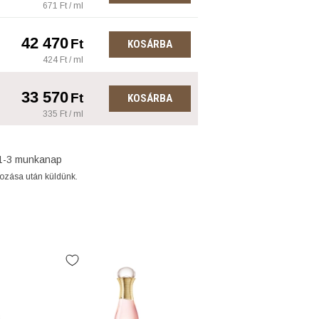
671 Ft / ml
42 470
Ft
KOSÁRBA
424 Ft / ml
33 570
Ft
KOSÁRBA
335 Ft / ml
1-3 munkanap
gozása után küldünk.