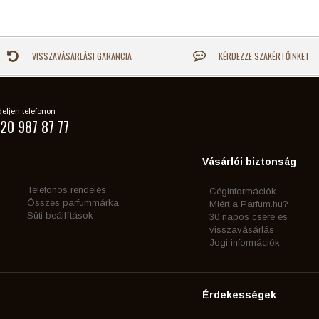
VISSZAVÁSÁRLÁSI GARANCIA
KÉRDEZZE SZAKÉRTŐINKET
eljen telefonon
20 987 87 77
Vásárlói biztonság
Telefonos rendelés
Céginformációk
Összes parfummárka
Miért a Parfum.hu?
Süti beállítások
30 napos csere és
visszavásárlás
Jogi információk
Érdekességek