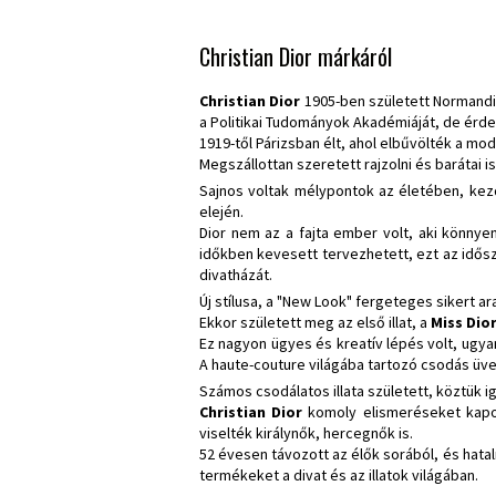
Christian Dior márkáról
Christian Dior
1905-ben született Normandi
a Politikai Tudományok Akadémiáját, de érd
1919-től Párizsban élt, ahol elbűvölték a mo
Megszállottan szeretett rajzolni és barátai 
Sajnos voltak mélypontok az életében, kez
elején.
Dior nem az a fajta ember volt, aki könnyen
időkben kevesett tervezhetett, ezt az idős
divatházát.
Új stílusa, a "New Look" fergeteges sikert ar
Ekkor született meg az első illat, a
Miss Dio
Ez nagyon ügyes és kreatív lépés volt, ugy
A haute-couture világába tartozó csodás üv
Számos csodálatos illata született, köztük ig
Christian Dior
komoly elismeréseket kapott
viselték királynők, hercegnők is.
52 évesen távozott az élők sorából, és hata
termékeket a divat és az illatok világában.