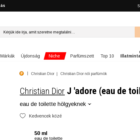
lás
S
Niche
Márkák
Újdonság
Parfümszett
Top 10
Illatmint
Christian Dior
Christian Dior női parfümök
J 'adore (eau de toi
Christian Dior
eau de toilette hölgyeknek
Kedvencek közé
50 ml
eau de toilette