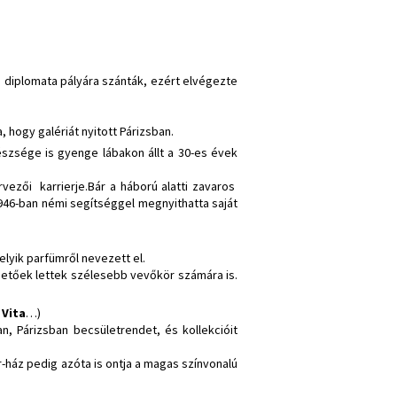
 diplomata pályára szánták, ezért elvégezte
 hogy galériát nyitott Párizsban.
szsége is gyenge lábakon állt a 30-es évek
rvezői karrierje.Bár a háború alatti zavaros
946-ban némi segítséggel megnyithatta saját
lyik parfümről nevezett el.
hetőek lettek szélesebb vevőkör számára is.
 Vita
…)
, Párizsban becsületrendet, és kollekcióit
-ház pedig azóta is ontja a magas színvonalú