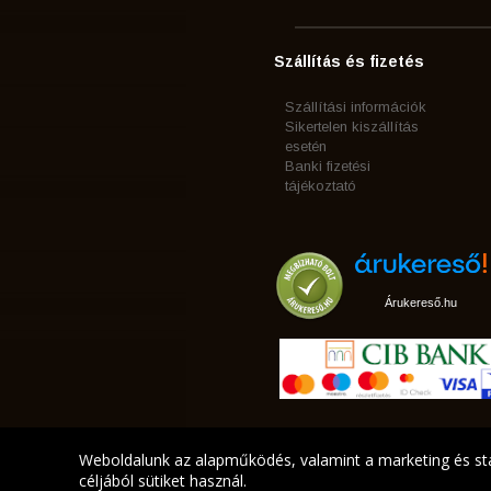
Szállítás és fizetés
Szállítási információk
Sikertelen kiszállítás
esetén
Banki fizetési
tájékoztató
Árukereső.hu
Weboldalunk az alapműködés, valamint a marketing és sta
céljából sütiket használ.