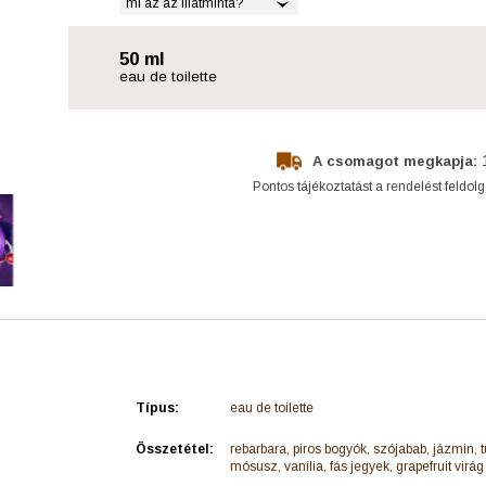
mi az az illatminta?
50 ml
eau de toilette
A csomagot megkapja:
Pontos tájékoztatást a rendelést feldol
Típus:
eau de toilette
Összetétel:
rebarbara, piros bogyók, szójabab, jázmin, 
mósusz, vanília, fás jegyek, grapefruit virág