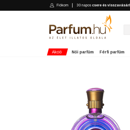
Fiókom
30 napos
csere és visszavásár
Akció
Női parfüm
Férfi parfüm