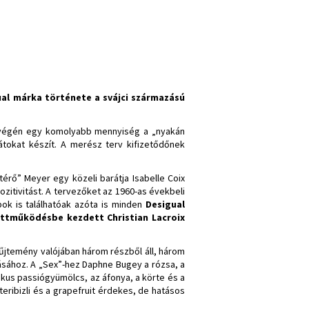
al márka története a svájci származású
n végén egy komolyabb mennyiség a „nyakán
tokat készít. A merész terv kifizetődőnek
érő” Meyer egy közeli barátja Isabelle Coix
ozitivitást. A tervezőket az 1960-as évekbeli
bok is találhatóak azóta is minden
Desigual
yüttműködésbe kezdett Christian Lacroix
gyűjtemény valójában három részből áll, három
sához. A „Sex”-hez Daphne Bugey a rózsa, a
kus passiógyümölcs, az áfonya, a körte és a
eribizli és a grapefruit érdekes, de hatásos