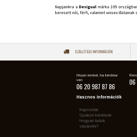
Napjainkra a
Desigual
márka 109 országban r
keresett női, férfi, valamint unisex illataina
SZÁLLÍTÁSI INFORMÁCIÓK
Hívjon minket, ha kérdése
Rend
06 
van
06 20 987 87 86
Hasznos információk
Kapcsolat
Gyakori kérdések
Hogyan tudok
vásárolni?