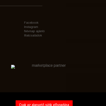
Facebook
Instagram
Névnap ajánló
Illatcsaládok
marketplace partner
Csak az alapvető sütik elfogadása