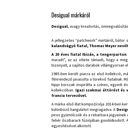
Desigual márkáról
Desigual
, avagy kreativitás, önmegvalósítá
A jellegzetes “patchwork” mintáiról, bátor s
kalandvágyó fiatal, Thomas Meyer nevé
A 20 éves fiatal Ibizán, a tengerparton
maradt”, az az ötlete támadt, hogy a meg
bizonyult, a sajátos darabok villámgyorsan e
1985-ben került piacra az első kollekció, m
filmrendező javasolta a törekvő fiatalnak. M
hippi korszak inspirálta a színes, egyedi 
kollekcióban.
Igazi szakmai áttörést és 
francia tervezővel.
A márka első illat kompozíciója 2014-ben kerü
különböző hangulatot megragadva. A
Desig
piros gyümölcsök és a rebarbara jegyeinek 
fehér őszibarack fúziójában gondolkodott. A
egyesítésével alkotott.