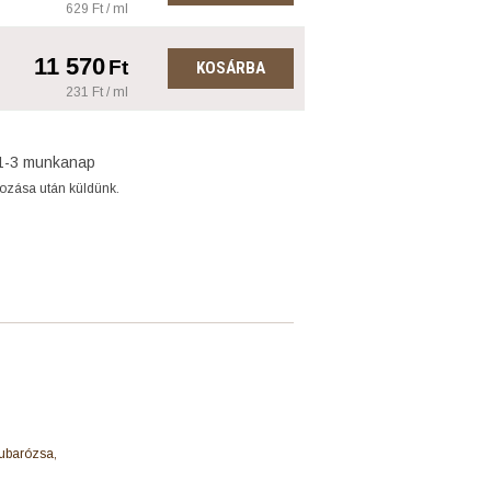
629 Ft / ml
11 570
Ft
KOSÁRBA
231 Ft / ml
1-3 munkanap
gozása után küldünk.
tubarózsa,