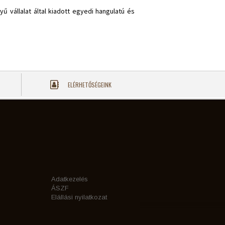
 vállalat által kiadott egyedi hangulatú és
ELÉRHETŐSÉGEINK
Adatkezelés
ÁSZF
Elállási nyilatkozat