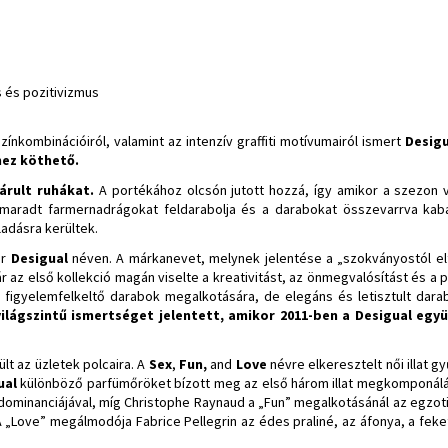
s és pozitivizmus
zínkombinációiról, valamint az intenzív graffiti motívumairól ismert
Desigu
hez köthető.
 árult ruhákat.
A portékához olcsón jutott hozzá, így amikor a szezo
maradt farmernadrágokat feldarabolja és a darabokat összevarrva kabá
ladásra kerültek.
ár
Desigual
néven. A márkanevet, melynek jelentése a „szokványostól elt
ár az első kollekció magán viselte a kreativitást, az önmegvalósítást és a p
és figyelemfelkeltő darabok megalkotására, de elegáns és letisztult dara
világszintű ismertséget jelentett, amikor 2011-ben a Desigual eg
lt az üzletek polcaira. A
Sex
,
Fun,
and
Love
névre elkeresztelt női illat 
ual
különböző parfümőröket bízott meg az első három illat megkomponálá
dominanciájával, míg Christophe Raynaud a „Fun” megalkotásánál az egzoti
 „Love” megálmodója Fabrice Pellegrin az édes praliné, az áfonya, a feket