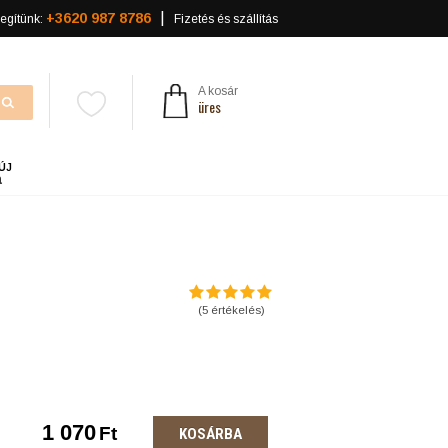
+3620 987 8786
egítünk:
Fizetés és szállítás
A kosár
üres
ÚJ
a
(
5
értékelés)
1 070
Ft
KOSÁRBA