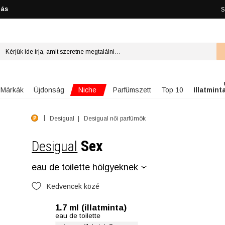
lás
S
Niche
Márkák
Újdonság
Parfümszett
Top 10
Illatmint
Desigual
Desigual női parfümök
Sex
Desigual
eau de toilette hölgyeknek
Kedvencek közé
1.7 ml (illatminta)
eau de toilette