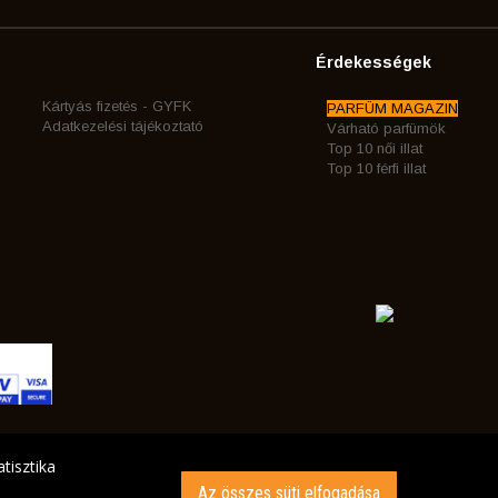
Érdekességek
Kártyás fizetés - GYFK
PARFÜM MAGAZIN
Adatkezelési tájékoztató
Várható parfümök
Top 10 női illat
Top 10 férfi illat
tisztika
Az összes süti elfogadása