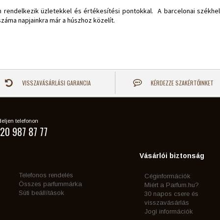
endelkezik üzletekkel és értékesítési pontokkal. A barcelonai székhelyű
k száma napjainkra már a húszhoz közelít.
VISSZAVÁSÁRLÁSI GARANCIA
KÉRDEZZE SZAKÉRTŐINKET
eljen telefonon
20 987 87 77
Vásárlói biztonság
Telefonos rendelés
Céginformációk
Összes parfummárka
Miért a Parfum.hu?
Süti beállítások
30 napos csere és
visszavásárlás
Jogi információk