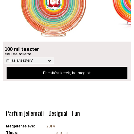
100 ml teszter
eau de toilette
mi az a teszter?
Értesítést kérek
, ha megjött
Parfüm jellemzői - Desigual - Fun
Megjelenés éve:
2014
Típus:
eau de toilette