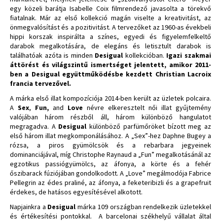
egy közeli barátja Isabelle Coix filmrendező javasolta a törekvő
fiatalnak. Már az első kollekció magán viselte a kreativitást, az
önmegvalósítást és a pozitivitást. A tervezőket az 1960-as évekbeli
hippi korszak inspirálta a színes, egyedi és figyelemfelkeltő
darabok megalkotására, de elegáns és letisztult darabok is
találhatóak azóta is minden
Desigual
kollekcióban.
Igazi szakmai
áttörést és világszintű ismertséget jelentett, amikor 2011-
ben a Desigual együttműködésbe kezdett Christian Lacroix
francia tervezővel.
A márka első illat kompozíciója 2014-ben került az üzletek polcaira.
A
Sex
,
Fun,
and
Love
névre elkeresztelt női illat gyűjtemény
valójában három részből áll, három különböző hangulatot
megragadva. A
Desigual
különböző parfümőröket bízott meg az
első három illat megkomponálásához. A „Sex”-hez Daphne Bugey a
rózsa, a piros gyümölcsök és a rebarbara jegyeinek
dominanciájával, míg Christophe Raynaud a „Fun” megalkotásánál az
egzotikus passiógyümölcs, az áfonya, a körte és a fehér
őszibarack fúziójában gondolkodott. A „Love” megálmodója Fabrice
Pellegrin az édes praliné, az áfonya, a feketeribizli és a grapefruit
érdekes, de hatásos egyesítésével alkotott.
Napjainkra a
Desigual
márka 109 országban rendelkezik üzletekkel
és értékesítési pontokkal. A barcelonai székhelyű vállalat által