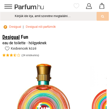
Desigual
Desigual női parfümök
Desigual
Fun
eau de toilette - hölgyeknek
Kedvencek közé
(
24
értékelés)