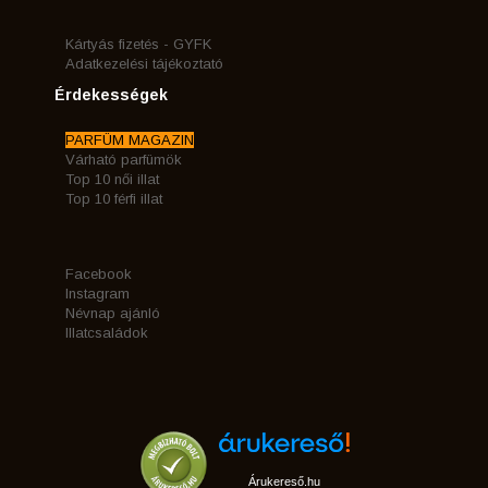
Kártyás fizetés - GYFK
Adatkezelési tájékoztató
Érdekességek
PARFÜM MAGAZIN
Várható parfümök
Top 10 női illat
Top 10 férfi illat
Facebook
Instagram
Névnap ajánló
Illatcsaládok
Árukereső.hu