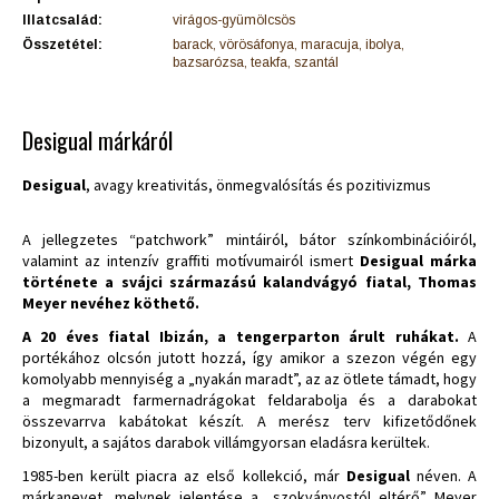
Illatcsalád:
virágos-gyümölcsös
Összetétel:
barack, vörösáfonya, maracuja, ibolya,
bazsarózsa, teakfa, szantál
Desigual márkáról
Desigual
, avagy kreativitás, önmegvalósítás és pozitivizmus
A jellegzetes “patchwork” mintáiról, bátor színkombinációiról,
valamint az intenzív graffiti motívumairól ismert
Desigual márka
története a svájci származású kalandvágyó fiatal, Thomas
Meyer nevéhez köthető.
A 20 éves fiatal Ibizán, a tengerparton árult ruhákat.
A
portékához olcsón jutott hozzá, így amikor a szezon végén egy
komolyabb mennyiség a „nyakán maradt”, az az ötlete támadt, hogy
a megmaradt farmernadrágokat feldarabolja és a darabokat
összevarrva kabátokat készít. A merész terv kifizetődőnek
bizonyult, a sajátos darabok villámgyorsan eladásra kerültek.
1985-ben került piacra az első kollekció, már
Desigual
néven. A
márkanevet, melynek jelentése a „szokványostól eltérő” Meyer