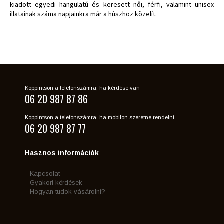
kiadott egyedi hangulatú és keresett női, férfi, valamint unisex
illatainak száma napjainkra már a húszhoz közelít.
Koppintson a telefonszámra, ha kérdése van
06 20 987 87 86
Koppintson a telefonszámra, ha mobilon szeretne rendelni
06 20 987 87 77
Hasznos információk
Kapcsolat
Gyakori kérdések
Hogyan tudok vásárolni?