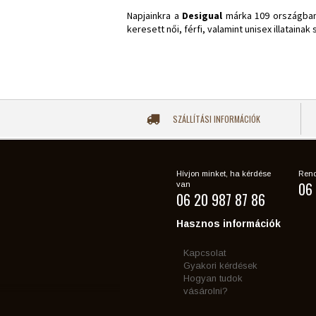
Napjainkra a
Desigual
márka 109 országban r
keresett női, férfi, valamint unisex illataina
SZÁLLÍTÁSI INFORMÁCIÓK
Hívjon minket, ha kérdése
Rend
06 
van
06 20 987 87 86
Hasznos információk
Kapcsolat
Gyakori kérdések
Hogyan tudok
vásárolni?