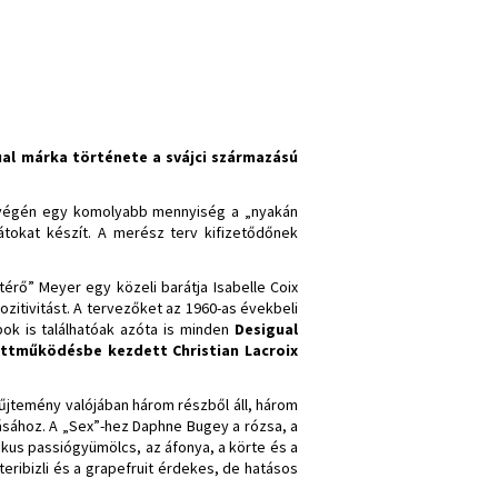
al márka története a svájci származású
n végén egy komolyabb mennyiség a „nyakán
tokat készít. A merész terv kifizetődőnek
érő” Meyer egy közeli barátja Isabelle Coix
ozitivitást. A tervezőket az 1960-as évekbeli
bok is találhatóak azóta is minden
Desigual
yüttműködésbe kezdett Christian Lacroix
gyűjtemény valójában három részből áll, három
sához. A „Sex”-hez Daphne Bugey a rózsa, a
kus passiógyümölcs, az áfonya, a körte és a
eribizli és a grapefruit érdekes, de hatásos