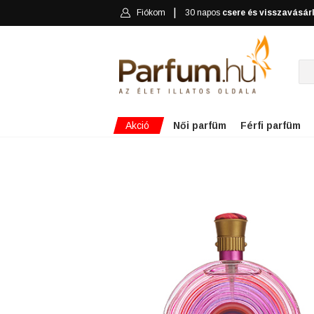
Fiókom
30 napos
csere és visszavásár
Akció
Női parfüm
Férfi parfüm