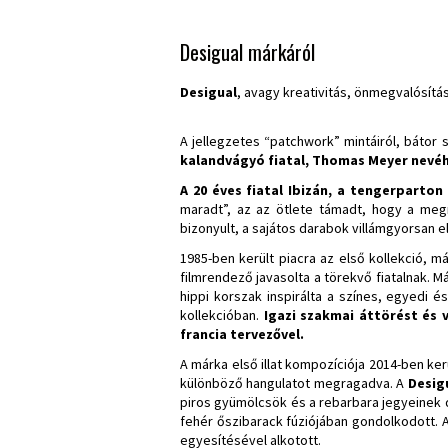
Desigual márkáról
Desigual
, avagy kreativitás, önmegvalósítá
A jellegzetes “patchwork” mintáiról, bátor s
kalandvágyó fiatal, Thomas Meyer nevé
A 20 éves fiatal Ibizán, a tengerparton
maradt”, az az ötlete támadt, hogy a meg
bizonyult, a sajátos darabok villámgyorsan e
1985-ben került piacra az első kollekció, m
filmrendező javasolta a törekvő fiatalnak. M
hippi korszak inspirálta a színes, egyedi 
kollekcióban.
Igazi szakmai áttörést és 
francia tervezővel.
A márka első illat kompozíciója 2014-ben kerü
különböző hangulatot megragadva. A
Desig
piros gyümölcsök és a rebarbara jegyeinek 
fehér őszibarack fúziójában gondolkodott. A
egyesítésével alkotott.