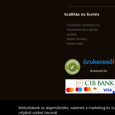
Szállítás és fizetés
Szállítási információk
Sikertelen kiszállítás
esetén
Banki fizetési
tájékoztató
Árukereső.hu
Weboldalunk az alapműködés, valamint a marketing és sta
céljából sütiket használ.