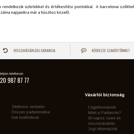
endelkezik üzletekkel és értékesítési pontokkal. A barcelonai székhelyű
k száma napjainkra már a húszhoz közelít.
VISSZAVÁSÁRLÁSI GARANCIA
KÉRDEZZE SZAKÉRTŐINKET
eljen telefonon
20 987 87 77
Vásárlói biztonság
Telefonos rendelés
Céginformációk
Összes parfummárka
Miért a Parfum.hu?
Süti beállítások
30 napos csere és
visszavásárlás
Jogi információk