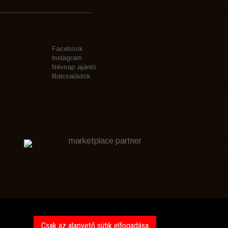
Facebook
Instagram
Névnap ajánló
Illatcsaládok
marketplace partner
Csak az alapvető sütik elfogadása