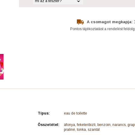
mi az a teszter?
A csomagot megkapja:
Pontos tájékoztatást a rendelést feldol
Típus:
eau de toilette
Összetétel:
áfonya, feketeribizli, benzoin, narancs, grape
praliné, tonka, szantál