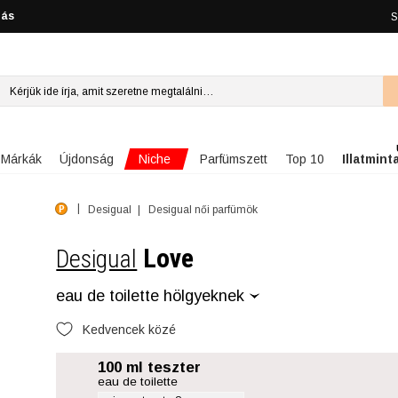
lás
S
Niche
Márkák
Újdonság
Parfümszett
Top 10
Illatmint
Desigual
Desigual női parfümök
Love
Desigual
eau de toilette hölgyeknek
Kedvencek közé
100 ml teszter
eau de toilette