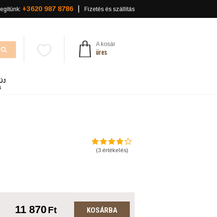
+3620 987 8786
egítünk:
Fizetés és szállítás
A kosár
üres
ÚJ
a
(
3
értékelés)
11 870
Ft
KOSÁRBA