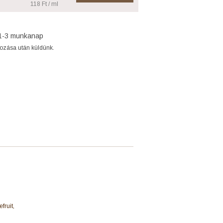
118 Ft / ml
1-3 munkanap
gozása után küldünk.
fruit,