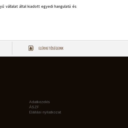
 vállalat által kiadott egyedi hangulatú és
ELÉRHETŐSÉGEINK
Adatkezelés
ÁSZF
Elállási nyilatkozat