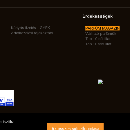
Érdekességek
Kártyás fizetés - GYFK
PARFÜM MAGAZIN
Adatkezelési tájékoztató
Várható parfümök
Top 10 női illat
Top 10 férfi illat
tisztika
Az összes süti elfogadása