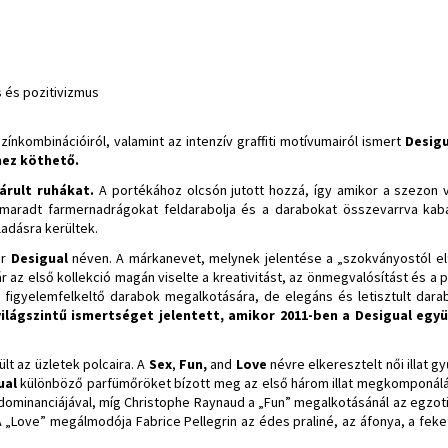
s és pozitivizmus
zínkombinációiról, valamint az intenzív graffiti motívumairól ismert
Desigu
hez köthető.
 árult ruhákat.
A portékához olcsón jutott hozzá, így amikor a szezo
maradt farmernadrágokat feldarabolja és a darabokat összevarrva kabá
ladásra kerültek.
ár
Desigual
néven. A márkanevet, melynek jelentése a „szokványostól elt
ár az első kollekció magán viselte a kreativitást, az önmegvalósítást és a p
és figyelemfelkeltő darabok megalkotására, de elegáns és letisztult dara
világszintű ismertséget jelentett, amikor 2011-ben a Desigual eg
lt az üzletek polcaira. A
Sex
,
Fun,
and
Love
névre elkeresztelt női illat 
ual
különböző parfümőröket bízott meg az első három illat megkomponálá
dominanciájával, míg Christophe Raynaud a „Fun” megalkotásánál az egzoti
 „Love” megálmodója Fabrice Pellegrin az édes praliné, az áfonya, a feket