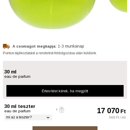
1-3 munkanap
A csomagot megkapja:
Pontos tájékoztatást a rendelést feldolgozása után küldünk.
30 ml
eau de parfum
Értesítést kérek
, ha megjött
30 ml teszter
17 070
Ft
eau de parfum
mi az a teszter?
569 Ft / ml