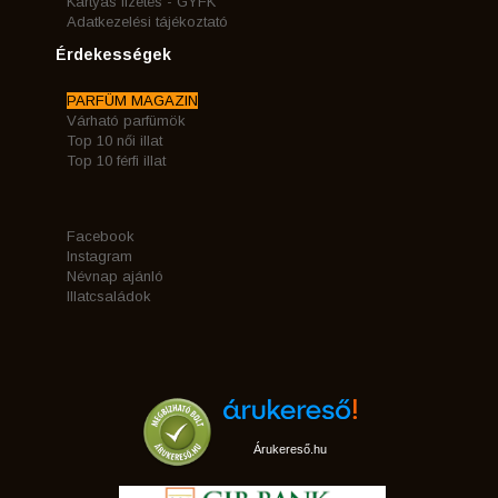
Kártyás fizetés - GYFK
Adatkezelési tájékoztató
Érdekességek
PARFÜM MAGAZIN
Várható parfümök
Top 10 női illat
Top 10 férfi illat
Facebook
Instagram
Névnap ajánló
Illatcsaládok
Árukereső.hu