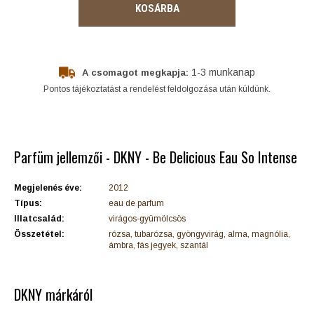
KOSÁRBA
1-3 munkanap
A csomagot megkapja:
Pontos tájékoztatást a rendelést feldolgozása után küldünk.
Parfüm jellemzői - DKNY - Be Delicious Eau So Intense
Megjelenés éve:
2012
Típus:
eau de parfum
Illatcsalád:
virágos-gyümölcsös
Összetétel:
rózsa, tubarózsa, gyöngyvirág, alma, magnólia,
ámbra, fás jegyek, szantál
DKNY márkáról