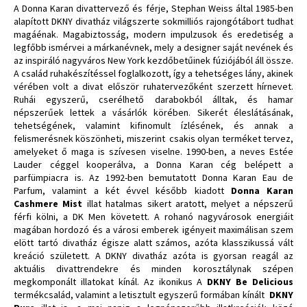
A Donna Karan divattervező és férje, Stephan Weiss által 1985-ben
alapított DKNY divatház világszerte sokmilliós rajongótábort tudhat
magáénak. Magabiztosság, modern impulzusok és eredetiség a
legfőbb ismérvei a márkanévnek, mely a designer saját nevének és
az inspiráló nagyváros New York kezdőbetűinek fúziójából áll össze.
A család ruhakészítéssel foglalkozott, így a tehetséges lány, akinek
vérében volt a divat először ruhatervezőként szerzett hírnevet.
Ruhái egyszerű, cserélhető darabokból álltak, és hamar
népszerűek lettek a vásárlók körében. Sikerét éleslátásának,
tehetségének, valamint kifinomult ízlésének, és annak a
felismerésnek köszönheti, miszerint csakis olyan terméket tervez,
amelyeket ő maga is szívesen viselne. 1990-ben, a neves Estée
Lauder céggel kooperálva, a Donna Karan cég belépett a
parfümpiacra is. Az 1992-ben bemutatott Donna Karan Eau de
Parfum, valamint a két évvel később kiadott
Donna Karan
Cashmere Mist
illat hatalmas sikert aratott, melyet a népszerű
férfi kölni, a DK Men követett. A rohanó nagyvárosok energiáit
magában hordozó és a városi emberek igényeit maximálisan szem
elött tartó divatház égisze alatt számos, azóta klasszikussá vált
kreáció született. A DKNY divatház azóta is gyorsan reagál az
aktuális divattrendekre és minden korosztálynak szépen
megkomponált illatokat kínál. Az ikonikus A
DKNY Be Delicious
termékcsalád, valamint a letisztult egyszerű formában kínált
DKNY