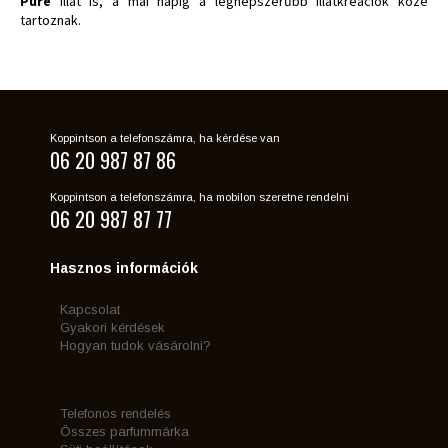
Pure
illat is, a mai napig a legnépszerűbb illatkreációk közé
tartoznak.
Koppintson a telefonszámra, ha kérdése van
06 20 987 87 86
Koppintson a telefonszámra, ha mobilon szeretne rendelni
06 20 987 87 77
Hasznos információk
Kapcsolat
Gyakori kérdések
Hogyan tudok vásárolni?
Telefonos rendelés
Összes parfummárka