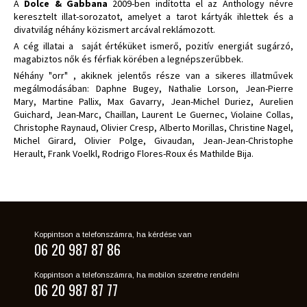
A
Dolce & Gabbana
2009-ben indította el az Anthology névre
keresztelt illat-sorozatot, amelyet a tarot kártyák ihlettek és a
divatvilág néhány közismert arcával reklámozott.
A cég illatai a saját értéküket ismerő, pozitív energiát sugárzó,
magabiztos nők és férfiak körében a legnépszerűbbek.
Néhány "orr" , akiknek jelentős része van a sikeres illatművek
megálmodásában: Daphne Bugey, Nathalie Lorson, Jean-Pierre
Mary, Martine Pallix, Max Gavarry, Jean-Michel Duriez, Aurelien
Guichard, Jean-Marc, Chaillan, Laurent Le Guernec, Violaine Collas,
Christophe Raynaud, Olivier Cresp, Alberto Morillas, Christine Nagel,
Michel Girard, Olivier Polge, Givaudan, Jean-Jean-Christophe
Herault, Frank Voelkl, Rodrigo Flores-Roux és Mathilde Bija.
Koppintson a telefonszámra, ha kérdése van
06 20 987 87 86
Koppintson a telefonszámra, ha mobilon szeretne rendelni
06 20 987 87 77