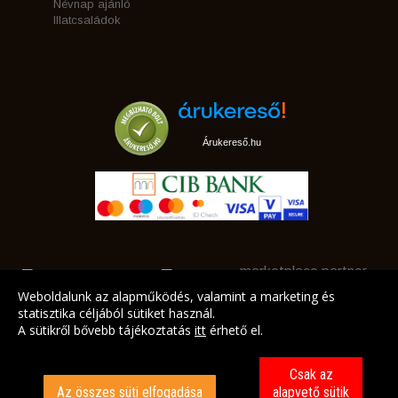
Névnap ajánló
Illatcsaládok
Árukereső.hu
marketplace partner
Weboldalunk az alapműködés, valamint a marketing és
statisztika céljából sütiket használ.
A sütikről bővebb tájékoztatás
itt
érhető el.
A LEGJOBB AJÁNLATAINK AZ ÖN CÍMÉRE!
Csak az
Az összes süti elfogadása
alapvető sütik