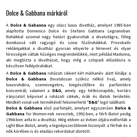
Dolce & Gabbana márkáról
A
Dolce & Gabanna
egy olasz luxus divatház, amelyet 1985-ben
alapította Domenico Dolce és Stefano Gabbana Legnanoban.
Ruháikkal azonnal nagy hatást gyakoroltak a divatvilágra, főleg
ikonikussá vált ragyogó és szexi fűzőruháikkal. Provokatív
reklámjaikkal a divatház gyorsan elnyerte a hírnevet és olyan
hírességek váltak hűséges megrendelőikké, mint például Madonna,
aki megbízta a divatházat, hogy még a színpadi előadásira is
készítsen fellépőruhákat.
A
Dolce & Gabbana
ruházati cikkeit két márkanév alatt kínálja: a
Dolce & Gabbana
(hivatalosan szóköz nélkül írva), amely
luxusruhákra, szemüvegekre, kiegészítőkre és parfümökre
koncentrál; valamint a
D&G
, amely egy hétköznapibb, kortárs
irányzatot képvisel a ruházati cikkek, órák és illatok területén.
Mindkét vonal sok termékénél felismerhető "
D&G
" logó található.
Dolce & Gabbana
első parfümjét, amelyet egyszerűen
Dolce &
Gabbana
for Women-nek neveztek, 1992-ben, a férfi illatot pedig
1994-ben adta ki a divatház. Még ebben az évben útjára indították a
Light Blue illatot, amely a legnépszerűbbnek bizonyult a férfiak és a
nők körében is és eladási rekordokat döntött.