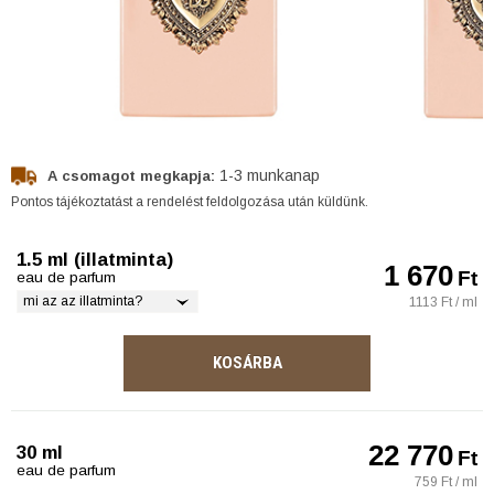
1-3 munkanap
A csomagot megkapja:
Pontos tájékoztatást a rendelést feldolgozása után küldünk.
1.5 ml (illatminta)
1 670
Ft
eau de parfum
mi az az illatminta?
1113 Ft / ml
KOSÁRBA
22 770
30 ml
Ft
eau de parfum
759 Ft / ml