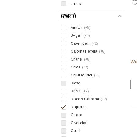
unisex
GYÁRTÓ
Armani
(+5)
Bvlgari
(+4)
Calvin Klein
(+2)
Carolina Herrera
(+6)
Chanel
(+8)
Wo
Chloé
(+4)
Christian Dior
(+5)
Diesel
DKNY
(+2)
Dolce & Gabbana
(+2)
Dsquared²
Gisada
Givenchy
Gucci