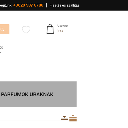
+3620 987 8786
egítünk:
Fizetés és szállítás
A kosár
üres
ÚJ
a