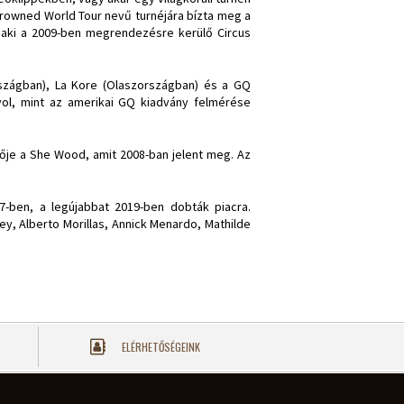
Drowned World Tour nevű turnéjára bízta meg a
, aki a 2009-ben megrendezésre kerülő Circus
rszágban), La Kore (Olaszországban) és a GQ
yol, mint az amerikai GQ kiadvány felmérése
lője a She Wood, amit 2008-ban jelent meg. Az
07-ben, a legújabbat 2019-ben dobták piacra.
ey, Alberto Morillas, Annick Menardo, Mathilde
ELÉRHETŐSÉGEINK