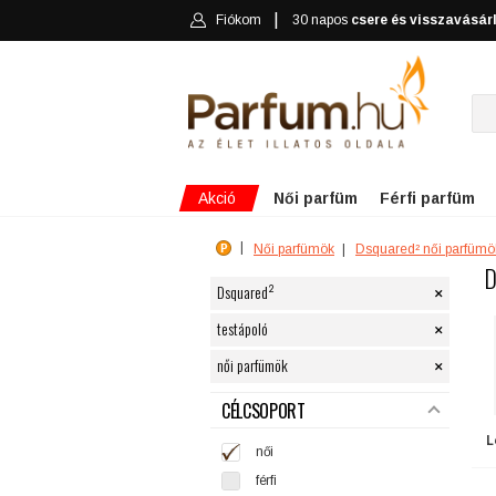
Fiókom
30 napos
csere és visszavásár
Akció
Női parfüm
Férfi parfüm
Női parfümök
Dsquared² női parfümö
D
×
Dsquared²
×
testápoló
×
női parfümök
SZŰRÉS
CÉLCSOPORT
L
női
férfi