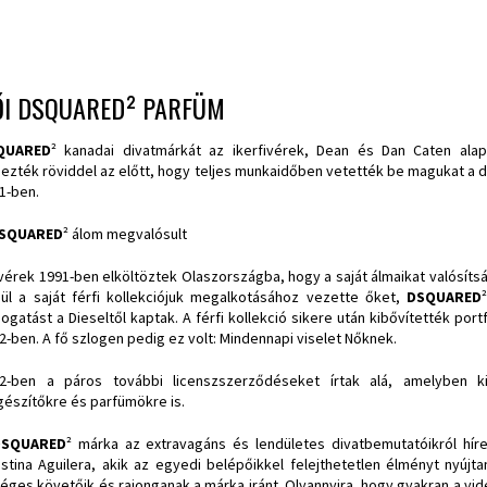
ŐI DSQUARED² PARFÜM
QUARED
² kanadai divatmárkát az ikerfivérek, Dean és Dan Caten alapí
ezték röviddel az előtt, hogy teljes munkaidőben vetették be magukat a di
1-ben.
SQUARED
² álom megvalósult
ivérek 1991-ben elköltöztek Olaszországba, hogy a saját álmaikat valósíts
ül a saját férfi kollekciójuk megalkotásához vezette őket,
DSQUARED
ogatást a Dieseltől kaptak. A férfi kollekció sikere után kibővítették port
2-ben. A fő szlogen pedig ez volt: Mindennapi viselet Nőknek.
2-ben a páros további licenszszerződéseket írtak alá, amelyben ki
gészítőkre és parfümökre is.
DSQUARED
² márka az extravagáns és lendületes divatbemutatóikról híre
istina Aguilera, akik az egyedi belépőikkel felejthetetlen élményt nyújt
éges követőik és rajonganak a márka iránt. Olyannyira, hogy gyakran a vid