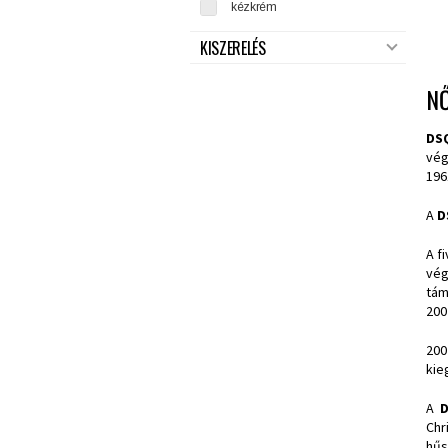
kézkrém
KISZERELÉS
N
DS
vég
196
A
D
A f
vég
tám
200
200
kie
A
Chr
hűs