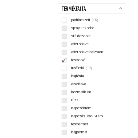
TERMÉKFAJTA
parfümszett
(+6)
spray dezodor
stift dezodor
after shave
after shave balzsam
testápoló
tusfürdő
(+2)
higiénia
dísztáska
kozmetikum
rúzs
napozókrém
napozás utáni krém
testpermet
hajpermet