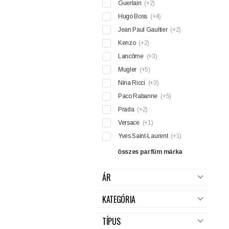
Guerlain
(+2)
Hugo Boss
(+4)
Jean Paul Gaultier
(+2)
Kenzo
(+2)
Lancôme
(+3)
Mugler
(+5)
Nina Ricci
(+3)
Paco Rabanne
(+5)
Prada
(+2)
Versace
(+1)
Yves Saint-Laurent
(+1)
összes parfüm márka
ÁR
KATEGÓRIA
TÍPUS