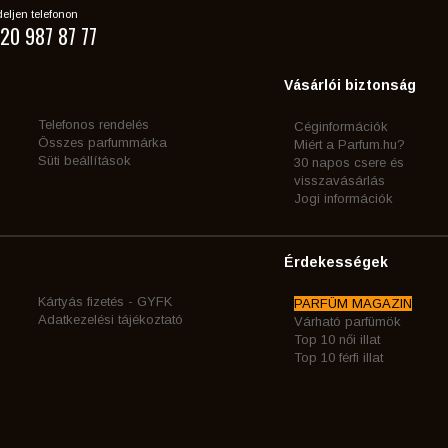
eljen telefonon
20 987 87 77
Vásárlói biztonság
Telefonos rendelés
Céginformációk
Összes parfummárka
Miért a Parfum.hu?
Süti beállítások
30 napos csere és
visszavásárlás
Jogi információk
Érdekességek
Kártyás fizetés - GYFK
PARFÜM MAGAZIN
Adatkezelési tájékoztató
Várható parfümök
Top 10 női illat
Top 10 férfi illat