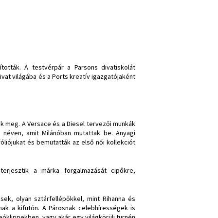
tották. A testvérpár a Parsons divatiskolát
vat világába és a Ports kreatív igazgatójaként
ák meg. A Versace és a Diesel tervezői munkák
² néven, amit Milánóban mutattak be. Anyagi
fóliójukat és bemutatták az első női kollekciót
terjesztik a márka forgalmazását cipőkre,
sek, olyan sztárfellépőkkel, mint Rihanna és
anak a kifutón. A Párosnak celebhírességek is
eóklippekben, vagy akár egy világkörüli turnén