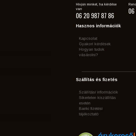
Hívjon minket, ha kérdése
Rend
06 
van
06 20 987 87 86
Hasznos információk
Kapcsolat
Gyakori kérdések
Hogyan tudok
vásárolni?
Szállítás és fizetés
Szállítási információk
Sikertelen kiszállítás
esetén
Banki fizetési
tájékoztató