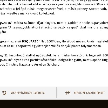
találkozhatunk a termékeikkel. Az egyik ilyen híresség Madonna a 2002-es 
tvérpárt a fellépő ruhák megtervezésével, a másik Britney Spears volt
néján viselte a márka kiváló kollekcióit.
QUARED
² márka számos díjat elnyert, mint a Golden Needle (Spanyolo
azin “A legnagyobb áttörést elért tervezői csapat” díját (mind a span
ján).
jelent az első
DSQUARED
² illat 2007-ben, He Wood néven. A női megfele
atokat az ITF csoporttal együtt fejlesztik és dobják piacra folyamatosan.
ig 21 különböző illattal nyőgözték le a márka követőit. A legelsőt 20
QUARED
² olyan hires parfümkészítőkkel dolgozik együtt, mint Daphne Bug
aoui, Christine Nagel and Aurelien Guichard.
VISSZAVÁSÁRLÁSI GARANCIA
KÉRDEZZE SZAKÉRTŐINKET