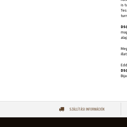
is 
Tes
tur
DS
mag
alap
Meg
ill
Edd
DS
Bij
SZÁLLÍTÁSI INFORMÁCIÓK