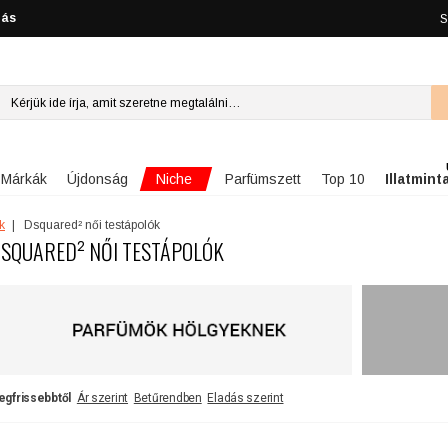
lás
S
Niche
Márkák
Újdonság
Parfümszett
Top 10
Illatmint
k
Dsquared² női testápolók
SQUARED² NŐI TESTÁPOLÓK
egfrissebbtől
Ár szerint
Betűrendben
Eladás szerint