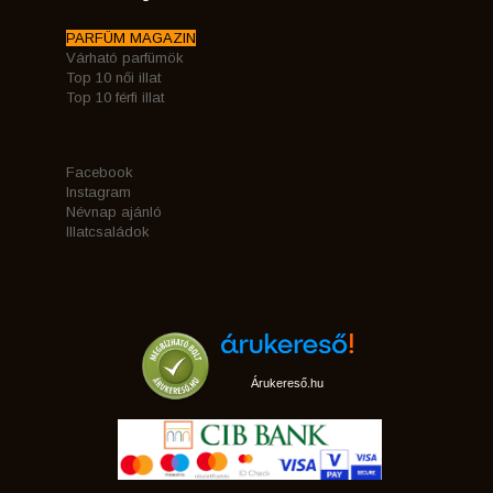
PARFÜM MAGAZIN
Várható parfümök
Top 10 női illat
Top 10 férfi illat
Facebook
Instagram
Névnap ajánló
Illatcsaládok
Árukereső.hu