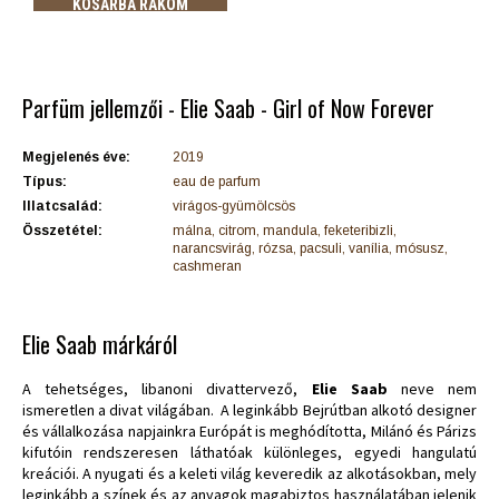
KOSÁRBA RAKOM
Parfüm jellemzői - Elie Saab - Girl of Now Forever
Megjelenés éve:
2019
Típus:
eau de parfum
Illatcsalád:
virágos-gyümölcsös
Összetétel:
málna, citrom, mandula, feketeribizli,
narancsvirág, rózsa, pacsuli, vanília, mósusz,
cashmeran
Elie Saab márkáról
A tehetséges, libanoni divattervező,
Elie Saab
neve nem
ismeretlen a divat világában. A leginkább Bejrútban alkotó designer
és vállalkozása napjainkra Európát is meghódította, Milánó és Párizs
kifutóin rendszeresen láthatóak különleges, egyedi hangulatú
kreációi. A nyugati és a keleti világ keveredik az alkotásokban, mely
leginkább a színek és az anyagok magabiztos használatában jelenik