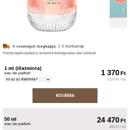
1-3 munkanap
A csomagot megkapja:
Pontos tájékoztatást a rendelést feldolgozása után küldünk.
1 ml (illatminta)
1 370
Ft
eau de parfum
mi az az illatminta?
1370 Ft / ml
KOSÁRBA
24 470
50 ml
Ft
eau de parfum
489 Ft / ml