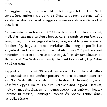
meg.
A nagyközönség számára akkor lett egyértelmű Elie Saab
tehetsége, amikor Halle Berry az általa tervezett, burgundi színű
estélyi ruhában vette át a legjobb színésznőnek járó Oscar-díjat
2002-ben.
Az innovatív divattervező 2011-ben kiadta első illatkreációját,
mellyel új, izgalmas területre lépett. Az
Elie Saab Le Parfum
egy
lenyűgöző, borostyán jegyekkel bíró, virágos illat hölgyek számára.
Érdekesség, hogy a Francis Kurkdjian által megkomponált illat
egyedülállóan hosszú alkotó folyamat után, csak 279 próbaverziót
követően került ki az üzletekbe. A nagyívű reklámkampányban az
illat arcának Elie Saab a csodaszép, lengyel topmodellt, Anja Rubik-
ot választotta.
Napjainkra több, mint 30, izgalmas kreáció került ki a divatház
gondozásában a parfümériák polcaira. Minden illat tökéletesen illik
az Elie Saab által megalkotott ruhákhoz. A tervező gyakran
készíttet egyes Haute Couture kollekciókhoz egyedi illatokat,
melyek megalkotásában a legnevesebb parfümőrök, köztük
Jerome Di Marino, Dominique Ropion és Sophie Labbe állnak
rendelkezésére.