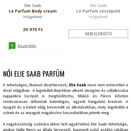
Elie Saab
Elie Saab
Le Parfum Body cream
Le Parfum testápoló
hölgyeknek
hölgyeknek
20 970 Ft
NEM ELÉRHETŐ
1
kiszerelés
NŐI ELIE SAAB PARFÜM
A tehetséges, libanoni divattervező,
Elie Saab
neve nem ismeretlen a
divat világában. A leginkább Bejrútban alkotó designer és vállalkozása
napjainkra Európát is meghódította, Milánó és Párizs kifutóin
rendszeresen láthatóak különleges, egyedi hangulatú kreációi. A
nyugati és a keleti világ keveredik az alkotásokban, mely leginkább a
színek és az anyagok magabiztos használatában jelenik meg.
A nagyközönség számára akkor lett egyértelmű Elie Saab tehetsége,
amikor Halle Berry az általa tervezett, burgundi színű estélyi ruhában