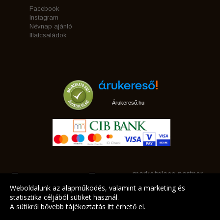
Facebook
Instagram
Névnap ajánló
Illatcsaládok
Árukereső.hu
marketplace partner
Weboldalunk az alapműködés, valamint a marketing és
statisztika céljából sütiket használ.
A sütikről bővebb tájékoztatás
itt
érhető el.
A LEGJOBB AJÁNLATAINK AZ ÖN CÍMÉRE!