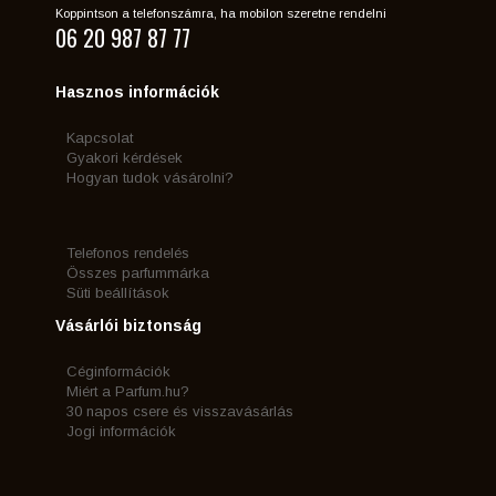
Koppintson a telefonszámra, ha mobilon szeretne rendelni
06 20 987 87 77
Hasznos információk
Kapcsolat
Gyakori kérdések
Hogyan tudok vásárolni?
Telefonos rendelés
Összes parfummárka
Süti beállítások
Vásárlói biztonság
Céginformációk
Miért a Parfum.hu?
30 napos csere és visszavásárlás
Jogi információk