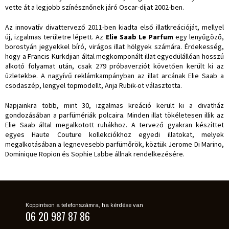
vette át a legjobb színésznőnek járó Oscar-díjat 2002-ben.
Az innovatív divattervező 2011-ben kiadta első illatkreációját, mellyel
új, izgalmas területre lépett. Az
Elie Saab Le Parfum
egy lenyűgöző,
borostyán jegyekkel bíró, virágos illat hölgyek számára. Érdekesség,
hogy a Francis Kurkdjian által megkomponált illat egyedülállóan hosszú
alkotó folyamat után, csak 279 próbaverziót követően került ki az
üzletekbe. A nagyívű reklámkampányban az illat arcának Elie Saab a
csodaszép, lengyel topmodellt, Anja Rubik-ot választotta.
Napjainkra több, mint 30, izgalmas kreáció került ki a divatház
gondozásában a parfümériák polcaira. Minden illat tökéletesen illik az
Elie Saab által megalkotott ruhákhoz. A tervező gyakran készíttet
egyes Haute Couture kollekciókhoz egyedi illatokat, melyek
megalkotásában a legnevesebb parfümőrök, köztük Jerome Di Marino,
Dominique Ropion és Sophie Labbe állnak rendelkezésére.
Koppintson a telefonszámra, ha kérdése van
06 20 987 87 86