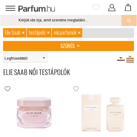
Elie Saab
testápoló
női parfümök
SZŰRÉS
ELIE SAAB NŐI TESTÁPOLÓK