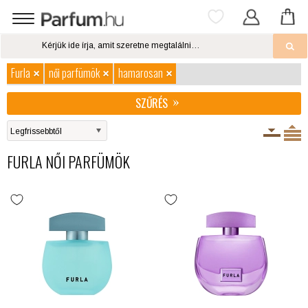
Furla
női parfümök
hamarosan
SZŰRÉS
FURLA NŐI PARFÜMÖK