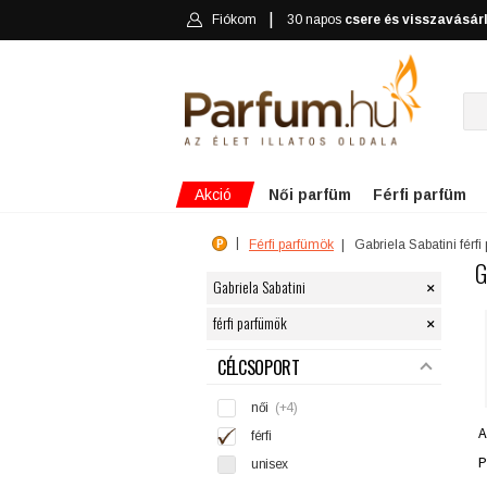
Fiókom
30 napos
csere és visszavásár
Akció
Női parfüm
Férfi parfüm
Férfi parfümök
Gabriela Sabatini férf
G
×
Gabriela Sabatini
×
férfi parfümök
SZŰRÉS
CÉLCSOPORT
női
(+4)
A
férfi
P
unisex