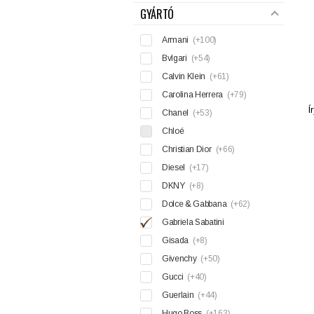
GYÁRTÓ
Armani
(+100)
Bvlgari
(+54)
Calvin Klein
(+61)
Carolina Herrera
(+79)
Í
Chanel
(+53)
Chloé
Christian Dior
(+66)
Diesel
(+17)
DKNY
(+8)
Dolce & Gabbana
(+62)
Gabriela Sabatini
Gisada
(+8)
Givenchy
(+50)
Gucci
(+40)
Guerlain
(+44)
Hugo Boss
(+163)