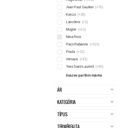
Jean Paul Gaultier
(+76)
Kenzo
(+39)
Lancôme
(+3)
Mugler
(+15)
Nina Ricci
Paco Rabanne
(+116)
Prada
(+32)
Versace
(+81)
Yves Saint-Laurent
(+65)
összes parfüm márka
ÁR
KATEGÓRIA
TÍPUS
TERMÉKFAJTA