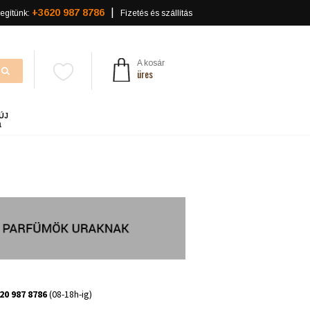
+3620 987 8786
egítünk:
Fizetés és szállítás
A kosár
üres
ÚJ
a
20 987 8786
(08-18h-ig)