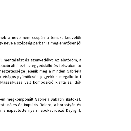
-nek a neve nem csupán a teniszt kedvelők
lgy neve a szépségiparban is meglehetősen jól
i mentalitást és szenvedélyt. Az életöröm, a
eációi által ezt az egyedülálló és felszabadító
rmészetessége jelenik meg a minden Gabriela
, a virágos-gyümölcsös jegyekkel megalkotott
lasszikussá vált kompozíció kiállta az idők
 megkomponált Gabriela Sabatini illatokat,
tt nőies és impulzív Bolero, a borostyán és
ár a napsütötte nyári napokat idéző Daylight,