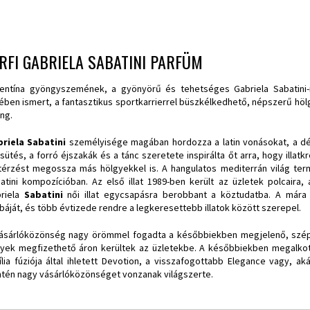
RFI GABRIELA SABATINI PARFÜM
entína gyöngyszemének, a gyönyörű és tehetséges Gabriela Sabatini
ében ismert, a fantasztikus sportkarrierrel büszkélkedhető, népszerű hö
ng.
riela Sabatini
személyisége magában hordozza a latin vonásokat, a dél
sütés, a forró éjszakák és a tánc szeretete inspirálta őt arra, hogy illatkr
térzést megossza más hölgyekkel is. A hangulatos mediterrán világ te
atini kompozícióban. Az első illat 1989-ben került az üzletek polcaira
riela
Sabatini
női illat egycsapásra berobbant a köztudatba. A mára k
báját, és több évtizede rendre a legkeresettebb illatok között szerepel.
ásárlóközönség nagy örömmel fogadta a későbbiekben megjelenő, szépen
yek megfizethető áron kerültek az üzletekbe. A későbbiekben megalkoto
ília fúziója által ihletett Devotion, a visszafogottabb Elegance vagy, ak
ntén nagy vásárlóközönséget vonzanak világszerte.