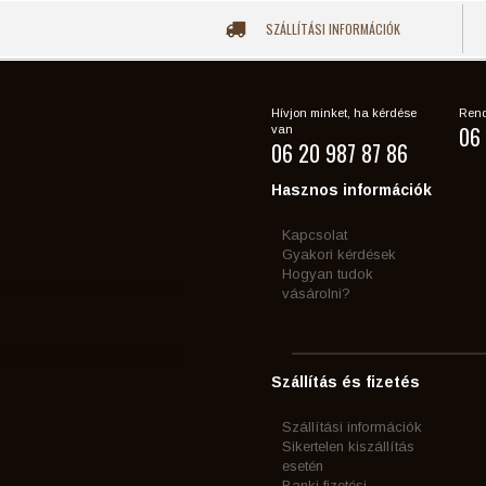
SZÁLLÍTÁSI INFORMÁCIÓK
Hívjon minket, ha kérdése
Rend
06 
van
06 20 987 87 86
Hasznos információk
Kapcsolat
Gyakori kérdések
Hogyan tudok
vásárolni?
Szállítás és fizetés
Szállítási információk
Sikertelen kiszállítás
esetén
Banki fizetési