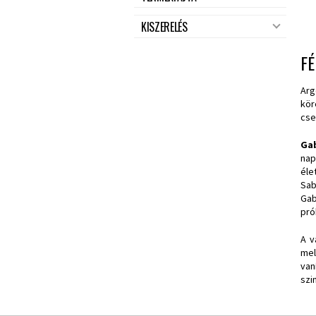
KISZERELÉS
FÉ
Arg
kör
cse
Gab
nap
éle
Sab
Gab
pró
A v
mel
van
szi