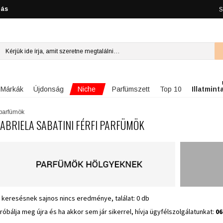
lás
S
Niche
Márkák
Újdonság
Parfümszett
Top 10
Illatmint
i parfümök
ABRIELA SABATINI FÉRFI PARFÜMÖK
 keresésnek sajnos nincs eredménye, találat: 0 db
róbálja meg újra és ha akkor sem jár sikerrel, hívja ügyfélszolgálatunkat:
06