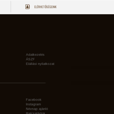
ELÉRHETŐSÉGEINK
Adatkezelés
ÁSZF
Elállási nyilatkozat
Facebook
Instagram
Névnap ajánló
Illatcsaládok