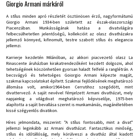
Giorgio Armani márkáról
A stílus minden apró részletét ösztönösen érző, nagyformátumú
Giorgio Armani 1934-ben született az észak-olaszországi
Piacenzában. Munkásságának hatása a divatvilágára
felbecsülhetetlen jelentőségű, kollekcióit az olasz divatházakra
jellemző könnyed, kifinomult, testre szabott stílus és elegancia
jellemzi.
Karrierje kezdetén Milánóban, az akkori piacvezető olasz La
Rinascente áruházban kirakatrendezőként kezdett dolgozni, ahol
tehetségének köszönhetően gyorsan haladt felfelé a ranglétrán. A
becsvágyó és tehetséges Goiorgio Armani képezte magát,
szakmai kapcsolatokat épített. Szakmai fejlődésének meghatározó
állomása volt, amikor1964-ben Cerrutihoz szegődött, mint
divattervező. A saját nevével fémjelzett Armani divatházat, mely
napjainkig a világdivat meghatározó képviselője, 1975-ben
alapította a saját bevallása szerint is munkamániás, magánéletében
kissé szégyenlős divatikon.
Híres jelmondata, miszerint: "A stílus fontosabb, mint a divat"
jellemzi leginkább az Armani divatházat. Fantasztikus minőség,
stílus és időtállóság, mely körülveszi a divatház által kiadott