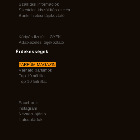
Szállítási információk
Sikertelen kiszállítás esetén
Banki fizetési tájékoztató
Kártyás fizetés - GYFK
Adatkezelési tájékoztató
Érdekességek
PARFÜM MAGAZIN
Várható parfümök
Top 10 női illat
Top 10 férfi illat
Facebook
Instagram
Névnap ajánló
Illatcsaládok