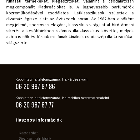
ruházati termékeket, kiegészítőket, valamint a csodálatosan
megkomponált illatkreációkat is. A legnevesebb parfümőrök
közreműködésével csodálatos illatklasszikusok születtek a
divatház égisze alatt az évtizedek során. Az 1982-ben elsőként
megjelenő, sportosan elegáns, klasszikus virágillattal bíró Armani
sikerét a későbbiekben számos illatklasszikus követte, melyek
azóta is nők és férfiak millióinak kínálnak csodaszép illatkreációkat
világszerte.
Koppintson a telefonszámra, ha kérdése van
06 20 987 87 86
Koppintson a telefonszámra, ha mobilon szeretne rendelni
06 20 987 87 77
Hasznos információk
Kapcsolat
Gyakori kérdések