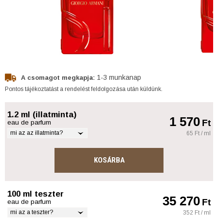
1-3 munkanap
A csomagot megkapja:
Pontos tájékoztatást a rendelést feldolgozása után küldünk.
1.2 ml (illatminta)
1 570
Ft
eau de parfum
mi az az illatminta?
65 Ft / ml
KOSÁRBA
100 ml teszter
35 270
Ft
eau de parfum
mi az a teszter?
352 Ft / ml