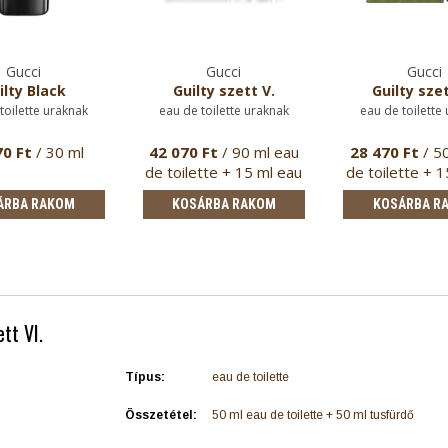
Gucci
Gucci
Gucci
ilty Black
Guilty szett V.
Guilty szet
toilette uraknak
eau de toilette uraknak
eau de toilette
70 Ft
/ 30 ml
42 070 Ft
/ 90 ml eau
28 470 Ft
/ 5
de toilette + 15 ml eau
de toilette + 
de t…
de t…
ÁRBA RAKOM
KOSÁRBA RAKOM
KOSÁRBA R
tt VI.
Típus:
eau de toilette
Összetétel:
50 ml eau de toilette + 50 ml tusfürdő