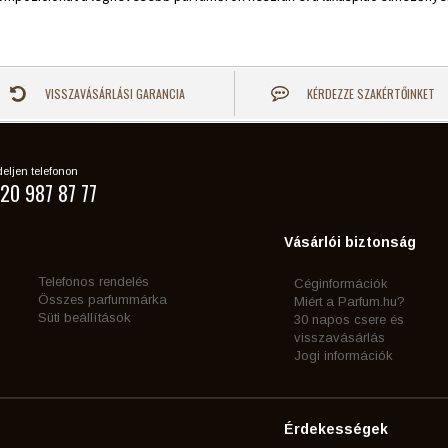
VISSZAVÁSÁRLÁSI GARANCIA
KÉRDEZZE SZAKÉRTŐINKET
eljen telefonon
20 987 87 77
Vásárlói biztonság
Telefonos rendelés
Céginformációk
Összes parfummárka
Miért a Parfum.hu?
Süti beállítások
30 napos csere és
visszavásárlás
Jogi információk
Érdekességek