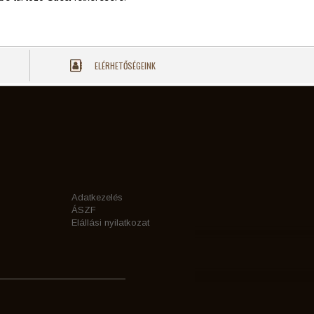
ELÉRHETŐSÉGEINK
Adatkezelés
ÁSZF
Elállási nyilatkozat