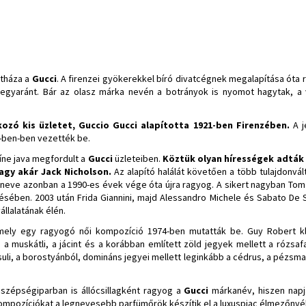
atháza a
Gucci
. A firenzei gyökerekkel bíró divatcégnek megalapítása óta 
yaránt. Bár az olasz márka nevén a botrányok is nyomot hagytak, a vi
kozó kis üzletet, Guccio Gucci alapította 1921-ben Firenzében.
A j
-ben-ben vezették be.
íne java megfordult a
Gucci
üzleteiben.
Köztük olyan hírességek adták e
vagy akár Jack Nicholson.
Az alapító halálát követően a több tulajdonvá
rneve azonban a 1990-es évek vége óta újra ragyog. A sikert nagyban Tom
ésében. 2003 után Frida Giannini, majd Alessandro Michele és Sabato De Sa
állalatának élén.
, mely egy ragyogó női kompozíció 1974-ben mutatták be. Guy Robert kl
, a muskátli, a jácint és a korábban említett zöld jegyek mellett a rózsa
acsuli, a borostyánból, domináns jegyei mellett leginkább a cédrus, a pézsma
 szépségiparban is állócsillagként ragyog a
Gucci
márkanév, hiszen napja
 kompozíciókat a legnevesebb parfümőrök készítik el a luxuspiac élmezőny