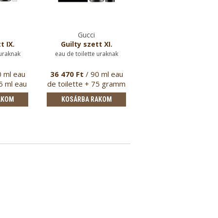
Gucci
Gucci
t IX.
Guilty szett XI.
Guilty
 uraknak
eau de toilette uraknak
eau de toilette uraknak
0 ml eau
36 470 Ft
/ 90 ml eau
19 270 Ft
/ 30 ml
15 ml eau
de toilette + 75 gramm
stift…
AKOM
KOSÁRBA RAKOM
KOSÁRBA RAKOM