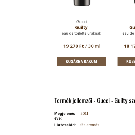
Gucci
Gucci
Guilty szett XI.
Guilty
Gu
eau de toilette uraknak
eau de toilette uraknak
eau de 
36 470 Ft
/ 90 ml eau
19 270 Ft
/ 30 ml
18 1
e toilette + 75 gramm
stift…
KOSÁRBA RAKOM
KOSÁRBA RAKOM
KOS
Termék jellemzői - Gucci - Guilty sze
Megjelenés
2011
éve:
Illatcsalád:
fás-aromás