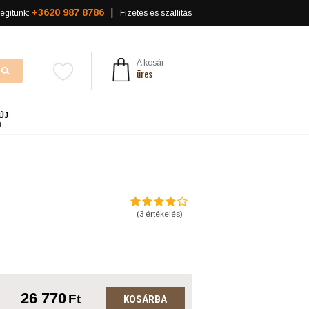
+3620 987 8786
egítünk:
Fizetés és szállítás
A kosár
üres
ÚJ
a
(
3
értékelés)
26 770
Ft
KOSÁRBA