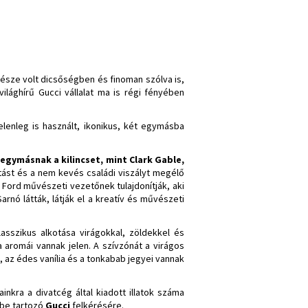
része volt dicsőségben és finoman szólva is,
lághírű Gucci vállalat ma is régi fényében
elenleg is használt, ikonikus, két egymásba
gymásnak a kilincset, mint Clark Gable,
ltást és a nem kevés családi viszályt megélő
 Ford művészeti vezetőnek tulajdonítják, aki
rnó látták, látják el a kreatív és művészeti
asszikus alkotása virágokkal, zöldekkel és
fa aromái vannak jelen. A szívzónát a virágos
, az édes vanília és a tonkabab jegyei vannak
inkra a divatcég által kiadott illatok száma
ébe tartozó
Gucci
felkérésére.