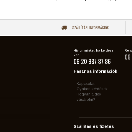
SZÁLLÍTÁSI INFORMÁCIÓK
Hívjon minket, ha kérdése
Rend
06 
van
06 20 987 87 86
Hasznos információk
Kapcsolat
Gyakori kérdések
Hogyan tudok
vásárolni?
Szállítás és fizetés