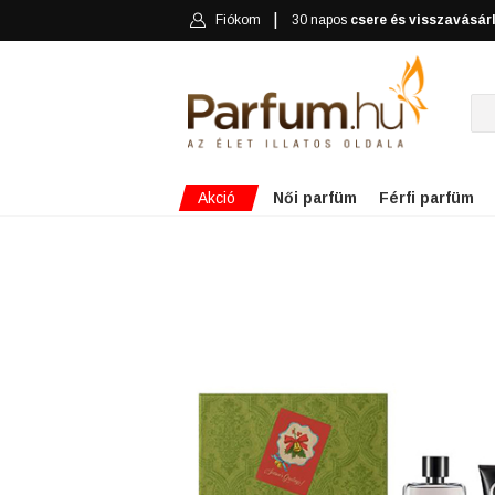
Fiókom
30 napos
csere és visszavásár
Akció
Női parfüm
Férfi parfüm