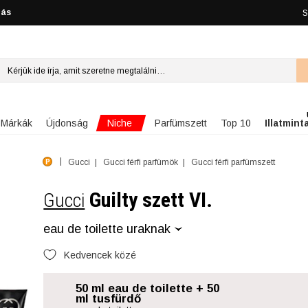
lás
S
Niche
Márkák
Újdonság
Parfümszett
Top 10
Illatmint
Gucci
Gucci férfi parfümök
Gucci férfi parfümszett
Guilty szett VI.
Gucci
eau de toilette uraknak
Kedvencek közé
50 ml eau de toilette + 50
ml tusfürdő