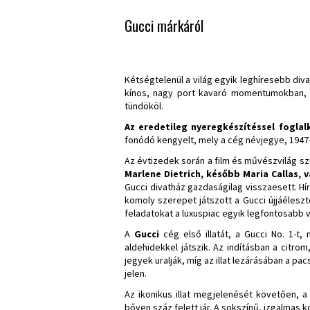
Gucci márkáról
Kétségtelenül a világ egyik leghíresebb div
kínos, nagy port kavaró momentumokban, eg
tündököl.
Az eredetileg nyeregkészítéssel foglal
fonódó kengyelt, mely a cég névjegye, 1947
Az évtizedek során a film és művészvilág sz
Marlene Dietrich, később Maria Callas, 
Gucci divatház gazdaságilag visszaesett. Hí
komoly szerepet játszott a Gucci újjáéleszt
feladatokat a luxuspiac egyik legfontosabb v
A
Gucci
cég első illatát, a Gucci No. 1-t
aldehidekkel játszik. Az indításban a citrom
jegyek uralják, míg az illat lezárásában a p
jelen.
Az ikonikus illat megjelenését követően, a
bőven száz felett jár. A sokszínű, izgalmas