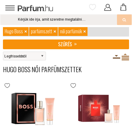
Hugo Boss
parfümszett
női parfümök
SZŰRÉS
HUGO BOSS NŐI PARFÜMSZETTEK