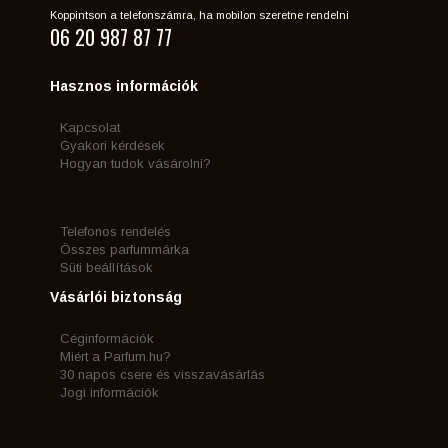
Koppintson a telefonszámra, ha mobilon szeretne rendelni
06 20 987 87 77
Hasznos információk
Kapcsolat
Gyakori kérdések
Hogyan tudok vásárolni?
Telefonos rendelés
Összes parfummárka
Süti beállítások
Vásárlói biztonság
Céginformációk
Miért a Parfum.hu?
30 napos csere és visszavásárlás
Jogi információk