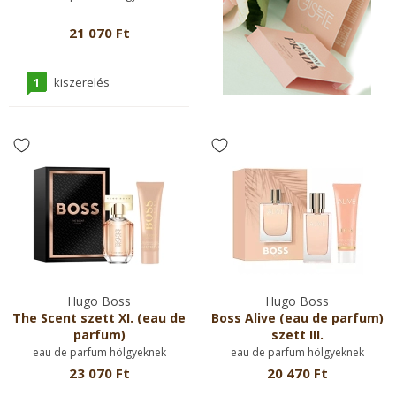
21 070 Ft
1
kiszerelés
Hugo Boss
Hugo Boss
The Scent szett XI. (eau de
Boss Alive (eau de parfum)
parfum)
szett III.
eau de parfum hölgyeknek
eau de parfum hölgyeknek
23 070 Ft
20 470 Ft