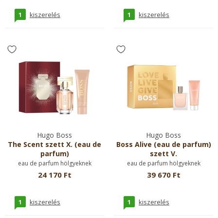
1
1
kiszerelés
kiszerelés
Hugo Boss
Hugo Boss
The Scent szett X. (eau de
Boss Alive (eau de parfum)
parfum)
szett V.
eau de parfum hölgyeknek
eau de parfum hölgyeknek
24 170 Ft
39 670 Ft
1
1
kiszerelés
kiszerelés