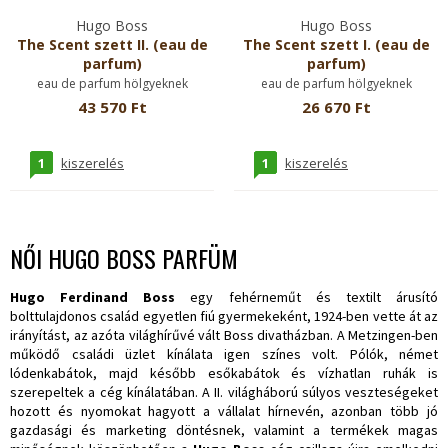
Hugo Boss
Hugo Boss
The Scent szett II. (eau de
The Scent szett I. (eau de
parfum)
parfum)
eau de parfum hölgyeknek
eau de parfum hölgyeknek
43 570 Ft
26 670 Ft
1
1
kiszerelés
kiszerelés
NŐI HUGO BOSS PARFÜM
Hugo Ferdinand Boss
egy fehérneműt és textilt árusító
bolttulajdonos család egyetlen fiú gyermekeként, 1924-ben vette át az
irányítást, az azóta világhírűvé vált Boss divatházban. A Metzingen-ben
működő családi üzlet kínálata igen színes volt. Pólók, német
lódenkabátok, majd később esőkabátok és vízhatlan ruhák is
szerepeltek a cég kínálatában. A II. világháború súlyos veszteségeket
hozott és nyomokat hagyott a vállalat hírnevén, azonban több jó
gazdasági és marketing döntésnek, valamint a termékek magas