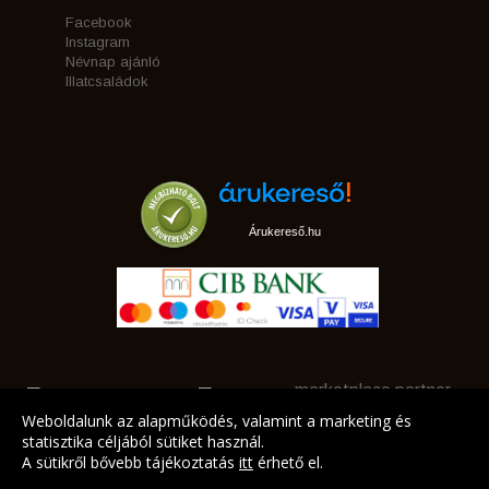
Facebook
Instagram
Névnap ajánló
Illatcsaládok
Árukereső.hu
marketplace partner
Weboldalunk az alapműködés, valamint a marketing és
statisztika céljából sütiket használ.
A sütikről bővebb tájékoztatás
itt
érhető el.
A LEGJOBB AJÁNLATAINK AZ ÖN CÍMÉRE!