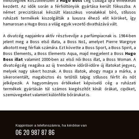
minőségnek köszönhetően a
Hugo Boss
cég csillaga újra emelkedni
kezdett. Az idők során a férfiöltönyök gyártása került fókuszba. A
német precizitással készült klasszikus vonalakkal bíró, stílusos
ruházati termékek kiszolgálták a luxusra éhező elit köröket, így
hamarosan a Hugo Boss a világ egyik vezető divatházává vált.
A divatcég napjainkra aktív résztvevője a parfümpiacnak is. 1984-ben
jelent meg a Boss első illata, a Boss No1, amelyet Pierre Wargnye
alkotott meg férfiak számára. Ezt követte a Boss Sport, a Boss Spirit, a
Boss Elements, a Boss Elements Aqua, majd megjelent a Boss
Hugo
Boss illat
valamint 2000-ben az első női Boss illat, a Boss Woman. A
divatcégcég reagálva az új trendekre időről-időre új illatokat jegyez,
melyek nagy sikert hoznak. A Boss illatok, ahogy maga a márka, a
sikerorientált, magabiztos és tetőtől talpig stílusos férfit és nőt
jelképezik. A hagyományos értékeket képviselő cég a ruházati
termékek gyártásán túl számos kiegészítőt kínál: órákat, cipőket,
szemüvegeket valamint különféle bőrárukat is.
Koppintson a telefonszámra, ha kérdése van
06 20 987 87 86