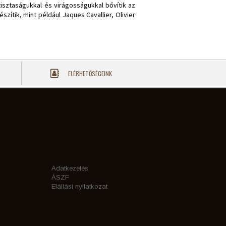
tisztaságukkal és virágosságukkal bővítik az
zítik, mint például Jaques Cavallier, Olivier
ELÉRHETŐSÉGEINK
Adatkezelés
ÁSZF
Elállási nyilatkozat