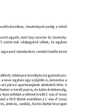
szülővárosában, tanulmányait pedig a tokiói
gozott együtt, mint Guy Laroche és Givenchy.
s”) szinte már védjegyévé váltak, és egyben
 egyszerű ruhadarabot, rendelt belőle közel
llított, többnyire kristálytiszta gyümölcsös-
ek a neve egyben egy szójáték is, kimondva a
azt párizsi apartmanjának ablakából látta. A
flanker-e került piacra, és külön érdekesség,
 Ilyen például a nőknek kreált L’ eau d’ Issey
t a férfi illatok esetében a L’ eau d’ Issey
 ámbrás, vaníliás, füstös illattal teszi igen