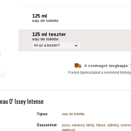
125 ml
eau de toilette
125 ml teszter
eau de toilette
mi az a teszter?
A csomagot megkapja:
Pontos tájékoztatást a rendelést feldol
 eau D' Issey Intense
Típus:
eau de toilette
Összetétel:
yuzu, narancs, fahéj, lótusz, sáfrány, szere
papirusz