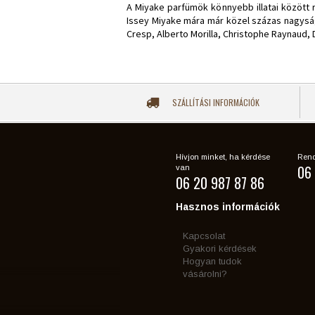
A Miyake parfümök könnyebb illatai között r
Issey Miyake mára már közel százas nagyságre
Cresp, Alberto Morilla, Christophe Raynaud,
SZÁLLÍTÁSI INFORMÁCIÓK
Hívjon minket, ha kérdése
Rend
06 
van
06 20 987 87 86
Hasznos információk
Kapcsolat
Gyakori kérdések
Hogyan tudok
vásárolni?