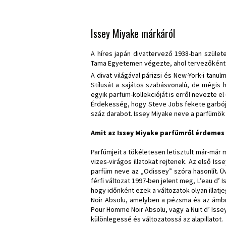
Issey Miyake márkáról
A híres japán divattervező 1938-ban szület
Tama Egyetemen végezte, ahol tervezőként 
A divat világával párizsi és New-York-i tan
Stílusát a sajátos szabásvonalú, de mégis 
egyik parfüm-kollekcióját is erről nevezte el 
Érdekesség, hogy Steve Jobs fekete garbójá
száz darabot. Issey Miyake neve a parfümök v
Amit az Issey Miyake parfümről érdemes 
Parfümjeit a tökéletesen letisztult már-már 
vizes-virágos illatokat rejtenek. Az első I
parfüm neve az „Odissey” szóra hasonlít. Üv
férfi változat 1997-ben jelent meg, L’eau d’
hogy időnként ezek a változatok olyan illatje
Noir Absolu, amelyben a pézsma és az ámbra 
Pour Homme Noir Absolu, vagy a Nuit d’ Issey
különlegessé és változatossá az alapillatot.