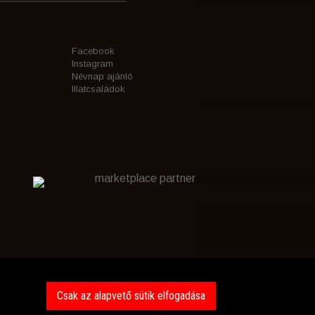
Facebook
Instagram
Névnap ajánló
Illatcsaládok
marketplace partner
Csak az alapvető sütik elfogadása