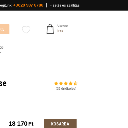
+3620 987 8786
egítünk:
Fizetés és szállítás
A kosár
üres
ÚJ
a
nse
(
39
értékelés)
18 170
Ft
KOSÁRBA