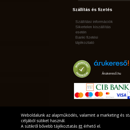
Szállítás és fizetés
Szállítási információk
Sikertelen kiszállítás
esetén
Banki fizetési
tájékoztató
Árukereső.hu
Weboldalunk az alapműködés, valamint a marketing és sta
céljából sütiket használ.
A sütikről bővebb tájékoztatás
itt
érhető el.
A LEGJOBB AJÁNLATA