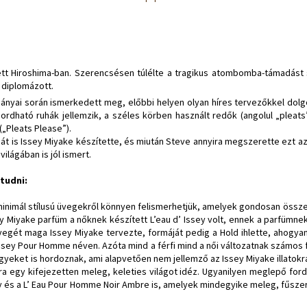
ett Hiroshima-ban. Szerencsésen túlélte a tragikus atombomba-támadást 
diplomázott.
ulmányai során ismerkedett meg, előbbi helyen olyan híres tervezőkkel dol
hordható ruhák jellemzik, a széles körben használt redők (angolul „pleat
(„Pleats Please”).
t is Issey Miyake készítette, és miután Steve annyira megszerette ezt az
ilágában is jól ismert.
tudni:
minimál stílusú üvegekről könnyen felismerhetjük, amelyek gondosan összeá
ssey Miyake parfüm a nőknek készített L’eau d’ Issey volt, ennek a parfümn
egét maga Issey Miyake tervezte, formáját pedig a Hold ihlette, ahogyan 
 Issey Pour Homme néven. Azóta mind a férfi mind a női változatnak számos 
gyeket is hordoznak, ami alapvetően nem jellemző az Issey Miyake illatokra.
egy kifejezetten meleg, keleties világot idéz. Ugyanilyen meglepő fordula
 és a L’ Eau Pour Homme Noir Ambre is, amelyek mindegyike meleg, fűszeres,