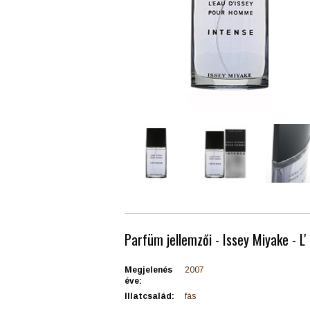
Parfüm jellemzői - Issey Miyake - L'
Megjelenés
2007
éve:
Illatcsalád:
fás