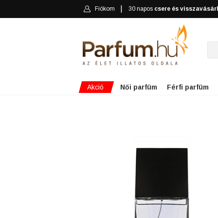
Fiókom
30 napos
csere és visszavásár
Akció
Női parfüm
Férfi parfüm