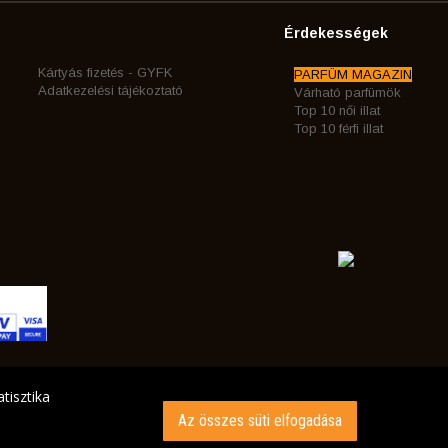
Érdekességek
Kártyás fizetés - GYFK
PARFÜM MAGAZIN
Adatkezelési tájékoztató
Várható parfümök
Top 10 női illat
Top 10 férfi illat
tisztika
Az összes süti elfogadása
INK AZ ÖN CÍMÉRE!