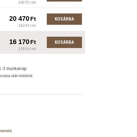
242 Ft / ml
20 470
Ft
KOSÁRBA
163 Ft / ml
16 170
Ft
KOSÁRBA
129 Ft / ml
1-3 munkanap
gozása után küldünk.
csendió,