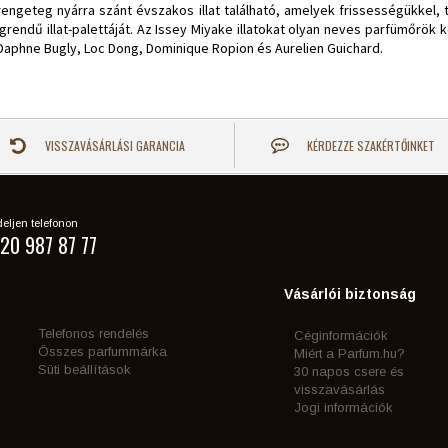
engeteg nyárra szánt évszakos illat található, amelyek frissességükkel, 
ndű illat-palettáját. Az Issey Miyake illatokat olyan neves parfümőrök kés
 Daphne Bugly, Loc Dong, Dominique Ropion és Aurelien Guichard.
VISSZAVÁSÁRLÁSI GARANCIA
KÉRDEZZE SZAKÉRTŐINKET
eljen telefonon
20 987 87 77
Vásárlói biztonság
Telefonos rendelés
Céginformációk
Összes parfummárka
Miért a Parfum.hu?
Süti beállítások
30 napos csere és
visszavásárlás
Jogi információk