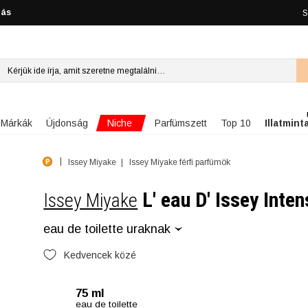
lás
S
Niche
Márkák
Újdonság
Parfümszett
Top 10
Illatmint
Issey Miyake
Issey Miyake férfi parfümök
L' eau D' Issey Inte
Issey Miyake
eau de toilette uraknak
Kedvencek közé
75 ml
eau de toilette