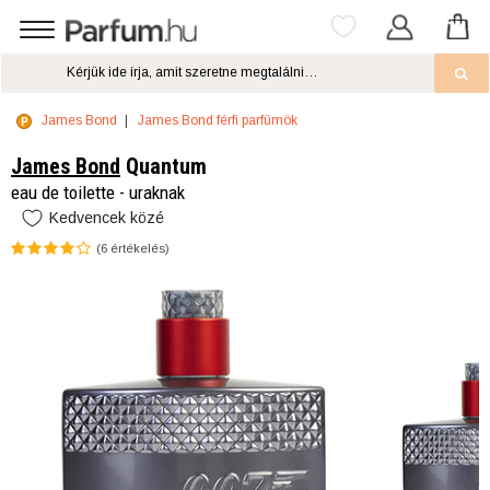
James Bond
James Bond férfi parfümök
James Bond
Quantum
eau de toilette - uraknak
Kedvencek közé
(
6
értékelés)