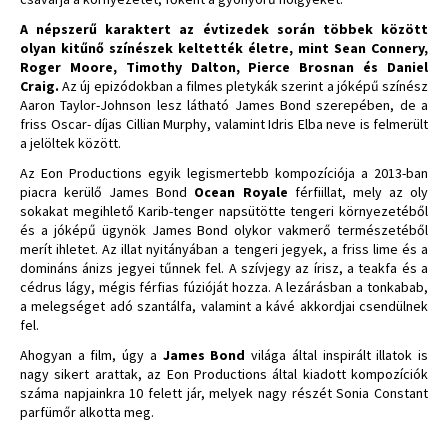
A népszerű karaktert az évtizedek során többek között
olyan kitűnő színészek keltették életre, mint Sean Connery,
Roger Moore, Timothy Dalton, Pierce Brosnan és Daniel
Craig.
Az új epizódokban a filmes pletykák szerint a jóképű színész
Aaron Taylor-Johnson lesz látható James Bond szerepében, de a
friss Oscar- díjas Cillian Murphy, valamint Idris Elba neve is felmerült
a jelöltek között.
Az Eon Productions egyik legismertebb kompozíciója a 2013-ban
piacra kerülő James Bond
Ocean Royale
férfiillat, mely az oly
sokakat megihlető Karib-tenger napsütötte tengeri környezetéből
és a jóképű ügynök James Bond olykor vakmerő természetéből
merít ihletet. Az illat nyitányában a tengeri jegyek, a friss lime és a
domináns ánizs jegyei tűnnek fel. A szívjegy az írisz, a teakfa és a
cédrus lágy, mégis férfias fúzióját hozza. A lezárásban a tonkabab,
a melegséget adó szantálfa, valamint a kávé akkordjai csendülnek
fel.
Ahogyan a film, úgy a
James Bond
világa által inspirált illatok is
nagy sikert arattak, az Eon Productions által kiadott kompozíciók
száma napjainkra 10 felett jár, melyek nagy részét Sonia Constant
parfümőr alkotta meg.