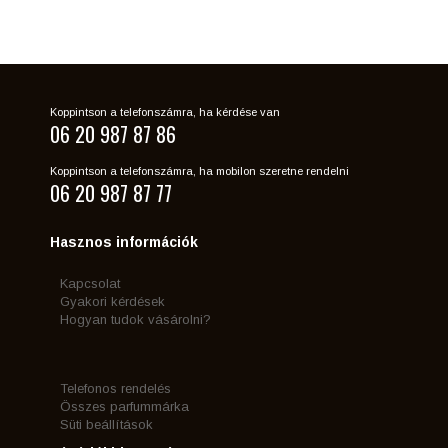
Koppintson a telefonszámra, ha kérdése van
06 20 987 87 86
Koppintson a telefonszámra, ha mobilon szeretne rendelni
06 20 987 87 77
Hasznos információk
Kapcsolat
Gyakori kérdések
Hogyan tudok vásárolni?
Telefonos rendelés
Összes parfummárka
Süti beállítások