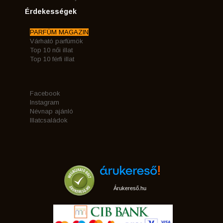
Érdekességek
PARFÜM MAGAZIN
Várható parfümök
Top 10 női illat
Top 10 férfi illat
Facebook
Instagram
Névnap ajánló
Illatcsaládok
Árukereső.hu