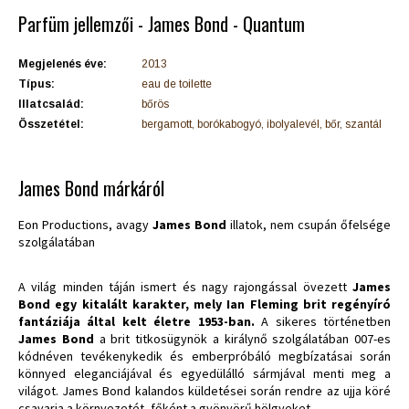
Parfüm jellemzői - James Bond - Quantum
Megjelenés éve:
2013
Típus:
eau de toilette
Illatcsalád:
bőrös
Összetétel:
bergamott, borókabogyó, ibolyalevél, bőr, szantál
James Bond márkáról
Eon Productions, avagy
James Bond
illatok, nem csupán őfelsége
szolgálatában
A világ minden táján ismert és nagy rajongással övezett
James
Bond egy kitalált karakter, mely Ian Fleming brit regényíró
fantáziája által kelt életre 1953-ban.
A sikeres történetben
James Bond
a brit titkosügynök a királynő szolgálatában 007-es
kódnéven tevékenykedik és emberpróbáló megbízatásai során
könnyed eleganciájával és egyedülálló sármjával menti meg a
világot. James Bond kalandos küldetései során rendre az ujja köré
csavarja a környezetét, főként a gyönyörű hölgyeket.