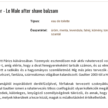
er - Le Male after shave balzsam
Típus:
eau de toilette
Összetétel:
üröm, menta, levendula, fahéj, kömény, ton
szantál
etett Párizs külvárosában. Tizennyolc esztendősen már aktív ruhatervező vo
er-t, amíg elérte, hogy a divat fenegyerekeként tartsák számon, és az el
ett a radikális és a hagyományos szemléletmód. Míg más jeles tervezők a
szet, fantázia, szürrealizmus világában kalandozott. Gaultier 2003-tól a H
ájától inspirálódott derékfűzőjével, férfiaknak tervezett szoknyákk
l Gaultier ismeri a ruhatervezés titkos cselfogását: olyan kollekciók me
diek, különleges, lenyűgöző személyiségének tükrözői, és annak, hogy 
, melyek kikerülnek a keze közül, maguk is műalkotásként értékelhetőek.