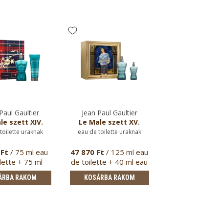
Paul Gaultier
Jean Paul Gaultier
le szett XIV.
Le Male szett XV.
toilette uraknak
eau de toilette uraknak
 Ft
/ 75 ml eau
47 870 Ft
/ 125 ml eau
lette + 75 ml
de toilette + 40 ml eau
tusfürdő
de …
ÁRBA RAKOM
KOSÁRBA RAKOM