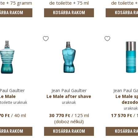
ette + 75 gramm
de toilette + 75 ml
de toilette 
stift…
tusfürd…
tusfürd
ÁRBA RAKOM
KOSÁRBA RAKOM
KOSÁRBA R
Paul Gaultier
Jean Paul Gaultier
Jean Paul Ga
Le Male
Le Male after shave
Le Male s
dezodo
toilette uraknak
uraknak
uraknak
70 Ft
/ 40 ml
30 770 Ft
/ 125 ml
17 570 Ft
/ 
(doboz nélkül)
ÁRBA RAKOM
KOSÁRBA RAKOM
KOSÁRBA R