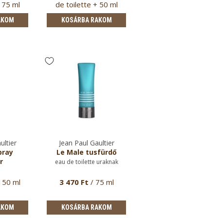
+ 75 ml
de toilette + 50 ml
ő
after s…
AKOM
KOSÁRBA RAKOM
KOSÁRBA RAKOM
ultier
Jean Paul Gaultier
Jean Paul Gaultier
pray
Le Male tusfürdő
Le Male szett IV.
r
eau de toilette uraknak
eau de toilette uraknak
150 ml
3 470 Ft
/ 75 ml
43 270 Ft
/ 125 ml e
de toilette + 50 ml
tusfürd…
AKOM
KOSÁRBA RAKOM
KOSÁRBA RAKOM