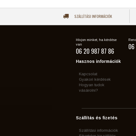
SZÁLLÍTÁSI INFORMÁCIÓK
Hívjon minket, ha kérdése
Rend
06 
van
06 20 987 87 86
Hasznos információk
Kapcsolat
Gyakori kérdések
Hogyan tudok
vásárolni?
Szállítás és fizetés
Szállítási információk
Sikertelen kiszállítás