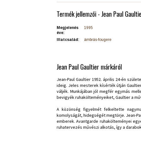
Termék jellemzői - Jean Paul Gaulti
Megjelenés
1995
éve:
Illatcsalád:
ámbrás-fougere
Jean Paul Gaultier márkáról
Jean-Paul Gaultier 1952. április 24-én szül
ideig. Jeles mesterek kísérték útján Gaulti
váljék. Munkájában jól megfér egymás mell
bevigyék ruhakölteményeiket, Gaultier a művé
A közönség figyelmét felkeltette nagymam
komolyságát, hidegségét megtörje. Jean-Pau
emberek. Avantgarde ruhakölteményei egye
ruhatervezés művészi alkotás, így a darabok