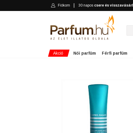
Fiókom
30 napos
csere és visszavásár
Akció
Női parfüm
Férfi parfüm