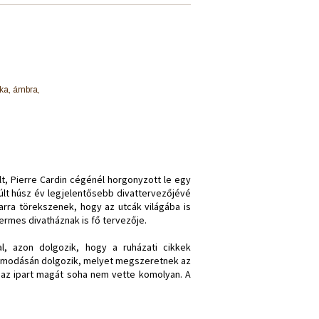
ka, ámbra,
lt, Pierre Cardin cégénél horgonyzott le egy
múlt húsz év legjelentősebb divattervezőjévé
rra törekszenek, hogy az utcák világába is
ermes divatháznak is fő tervezője.
al, azon dolgozik, hogy a ruházati cikkek
gálmodásán dolgozik, melyet megszeretnek az
az ipart magát soha nem vette komolyan. A