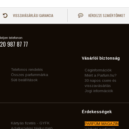
VISSZAVÁSÁRLÁSI GARANCIA
KÉRDEZZE SZAKÉRTŐINKET
eljen telefonon
20 987 87 77
Vásárlói biztonság
Telefonos rendelés
Céginformációk
Összes parfummárka
Miért a Parfum.hu?
Süti beállítások
30 napos csere és
visszavásárlás
Jogi információk
Érdekességek
Kártyás fizetés - GYFK
PARFÜM MAGAZIN
Adatkezelési tájékoztató
Várható parfümök