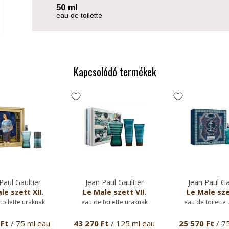
50 ml
eau de toilette
Kapcsolódó termékek
Paul Gaultier
Jean Paul Gaultier
Jean Paul Ga
le szett XII.
Le Male szett VII.
Le Male sze
toilette uraknak
eau de toilette uraknak
eau de toilette
 Ft
/ 75 ml eau
43 270 Ft
/ 125 ml eau
25 570 Ft
/ 7