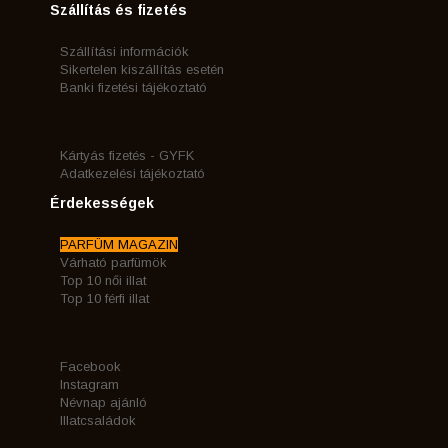
Szállítás és fizetés
Szállítási információk
Sikertelen kiszállítás esetén
Banki fizetési tájékoztató
Kártyás fizetés - GYFK
Adatkezelési tájékoztató
Érdekességek
PARFÜM MAGAZIN
Várható parfümök
Top 10 női illat
Top 10 férfi illat
Facebook
Instagram
Névnap ajánló
Illatcsaládok