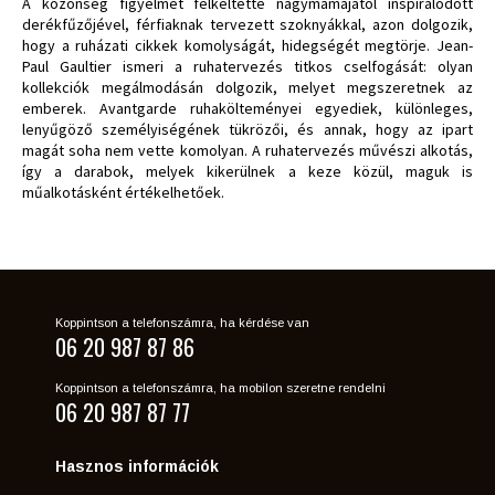
A közönség figyelmét felkeltette nagymamájától inspirálódott
derékfűzőjével, férfiaknak tervezett szoknyákkal, azon dolgozik,
hogy a ruházati cikkek komolyságát, hidegségét megtörje. Jean-
Paul Gaultier ismeri a ruhatervezés titkos cselfogását: olyan
kollekciók megálmodásán dolgozik, melyet megszeretnek az
emberek. Avantgarde ruhakölteményei egyediek, különleges,
lenyűgöző személyiségének tükrözői, és annak, hogy az ipart
magát soha nem vette komolyan. A ruhatervezés művészi alkotás,
így a darabok, melyek kikerülnek a keze közül, maguk is
műalkotásként értékelhetőek.
Koppintson a telefonszámra, ha kérdése van
06 20 987 87 86
Koppintson a telefonszámra, ha mobilon szeretne rendelni
06 20 987 87 77
Hasznos információk