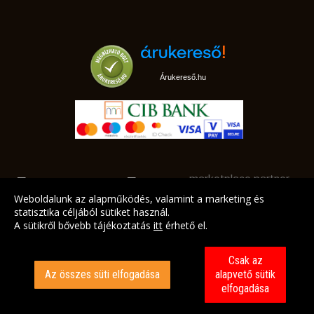
Árukereső.hu
marketplace partner
Weboldalunk az alapműködés, valamint a marketing és
statisztika céljából sütiket használ.
A sütikről bővebb tájékoztatás
itt
érhető el.
A LEGJOBB AJÁNLATAINK AZ ÖN CÍMÉRE!
Csak az
Az összes süti elfogadása
alapvető sütik
elfogadása