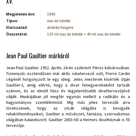
XV.
Megjelenés éve:
1995
Típus:
eau de toilette
Illatcsalád:
ámbrás-fougere
Összetétel:
125 ml eau de toilette + 40 ml eau de toilette
Jean Paul Gaultier márkáról
Jean-Paul Gaultier 1952. április 24-én született Párizs külvárosában.
Tizennyolc esztendősen már aktív ruhatervező volt, Pierre Cardin
cégénél horgonyzott le egy ideig. Jeles mesterek kísérték útján
Gaultier-t, amíg elérte, hogy a divat fenegyerekeként tartsák
számon, és az elmúlt húsz év legjelentősebb divattervezőjévé
váljék. Munkájában jól megfér egymás mellett a radikális és a
hagyományos szemléletmód. Míg más jeles tervezők arra
törekszenek, hogy az utcák világába is bevigyék
ruhakölteményeiket, Gaultier a művészet, fantázia, szürrealizmus
világában kalandozott. Gaultier 2003-tól a Hermes divatháznak is fő
tervezője.