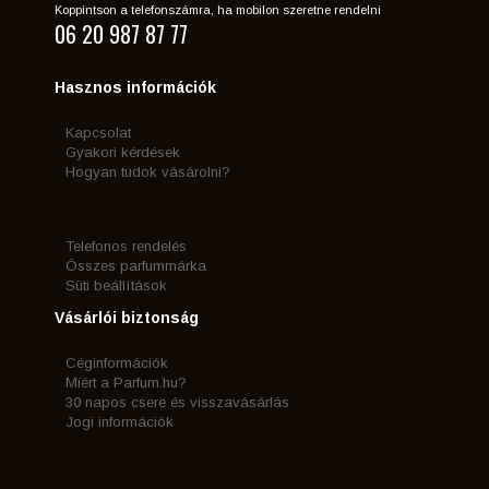
Koppintson a telefonszámra, ha mobilon szeretne rendelni
06 20 987 87 77
Hasznos információk
Kapcsolat
Gyakori kérdések
Hogyan tudok vásárolni?
Telefonos rendelés
Összes parfummárka
Süti beállítások
Vásárlói biztonság
Céginformációk
Miért a Parfum.hu?
30 napos csere és visszavásárlás
Jogi információk