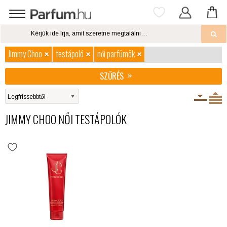
Jimmy Choo
testápoló
női parfümök
SZŰRÉS
JIMMY CHOO NŐI TESTÁPOLÓK