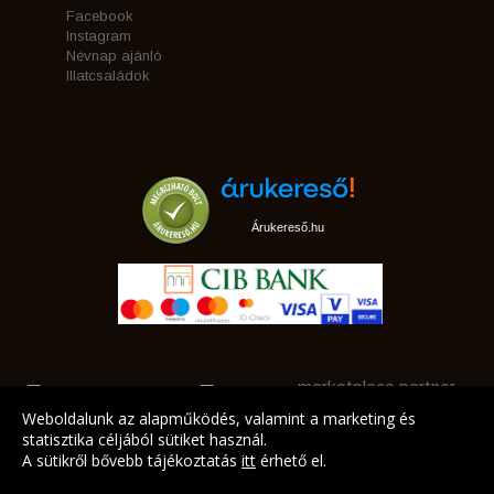
Facebook
Instagram
Névnap ajánló
Illatcsaládok
Árukereső.hu
marketplace partner
Weboldalunk az alapműködés, valamint a marketing és
statisztika céljából sütiket használ.
A sütikről bővebb tájékoztatás
itt
érhető el.
A LEGJOBB AJÁNLATAINK AZ ÖN CÍMÉRE!