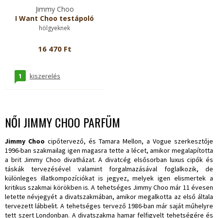
Jimmy Choo
I Want Choo testápoló
hölgyeknek
16 470 Ft
1
kiszerelés
NŐI JIMMY CHOO PARFÜM
Jimmy Choo
cipőtervező, és Tamara Mellon, a Vogue szerkesztője
1996-ban szakmailag igen magasra tette a lécet, amikor megalapította
a brit Jimmy Choo divatházat. A divatcég elsősorban luxus cipők és
táskák tervezésével valamint forgalmazásával foglalkozik, de
különleges illatkompozíciókat is jegyez, melyek igen elismertek a
kritikus szakmai körökben is. A tehetséges Jimmy Choo már 11 évesen
letette névjegyét a divatszakmában, amikor megalkotta az első általa
tervezett lábbelit. A tehetséges tervező 1986-ban már saját műhelyre
tett szert Londonban. A divatszakma hamar felfigyelt tehetségére és