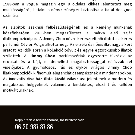
1988-ban a Vogue magazin egy 8 oldalas cikket jelentetett meg
munkásságáról, hatalmas népszerűséget biztosítva a fiatal designer
számára.
Az alapítók szakmai felkészültségének és a kemény munkának
köszönhetően 2011-ben megszületett a márka első saját
illatkompozíciója is. A Jimmy Choo névre keresztelt női illatot a sikeres
parfümőr Olivier Polge alkotta meg. Az érzéki és nőies illat nagy sikert
aratott. Az idők során a kollekció bővült és egyre egzotikusabb illatok
születtek. A
Jimmy Choo
parfümszériák egyszerre tükrözik az
erotikát és a bájt, mindemellett magabiztossággal ruházzák fel
viselőjüket. A gyümölcsös, fás és olykor virágos Jimmy Choo
illatkompozíciók kifinomult eleganciát csempésznek a mindennapokba.
Az innovatív divatház illatai kiváló választást jelentenek a modern és
magabiztos hölgyeknek valamint a lendületes, elszánt és kellően
motivált uraknak.
Koppintson a telefonszámra, ha kérdése van
06 20 987 87 86