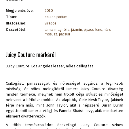
Megjelenés éve:
2010
Típus:
eau de parfum
Illatcsalád:
virágos
Összetétel:
alma, magnólia, jázmin, pipacs, lonc, hárs,
mósusz, pacsuli
Juicy Couture márkáról
Juicy Couture, Los Angeles lezser, nőies csillogása
Csillogást, pimaszságot és nőiességet sugároz a leginkább
minőségi és nőies melegítőiről ismert Juicy Couture divatcég
minden terméke, melynek nem titkolt célja stílust és minőséget
belevinni a hétköznapokba. Az alapítók, Gele Nesh-Taylor, (akinek
férje nem más, mint John Taylor, akit a népszerű Duran Duran
együttesből ismer a világ) és Pamela Skaist-Levy, akik mindketten
elismert divattervezők.
A több termékcsaládot összefogó Juicy Couture színes