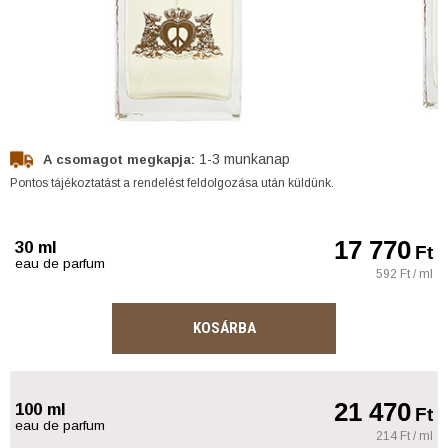
1-3 munkanap
A csomagot megkapja:
Pontos tájékoztatást a rendelést feldolgozása után küldünk.
17 770
30 ml
Ft
eau de parfum
592 Ft / ml
KOSÁRBA
21 470
100 ml
Ft
eau de parfum
214 Ft / ml