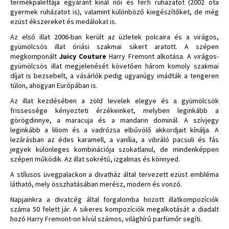
termékpalettája egyaránt kínál női és férfi ruházatot (2002 óta
gyermek ruházatot is), valamint különböző kiegészítőket, de még
ezüst ékszereket és medálokat is.
Az első illat 2006-ban került az üzletek polcaira és a virágos,
gyümölcsös illat óriási szakmai sikert aratott. A szépen
megkomponált
Juicy Couture
Harry Fremont alkotása. A virágos-
gyümölcsös illat megjelenését követően három komoly szakmai
díjat is bezsebelt, a vásárlók pedig ugyanúgy imádták a tengeren
túlon, ahogyan Európában is.
Az illat kezdésében a zöld levelek elegye és a gyümölcsök
frissessége kényezteti érzékeinket, melyben leginkább a
görögdinnye, a maracuja és a mandarin dominál.
A szívjegy
leginkább a liliom és a vadrózsa elbűvölő akkordjait kínálja. A
lezárásban az édes karamell, a vanília, a vibráló pacsuli és fás
jegyek különleges kombinációja szokatlanul, de mindenképpen
szépen működik. Az illat sokrétű, izgalmas és könnyed.
A stílusos üvegpalackon a divatház által tervezett ezüst embléma
látható, mely összhatásában merész, modern és vonzó.
Napjainkra a divatcég által forgalomba hozott illatkompozíciók
száma 50 felett jár. A sikeres kompozíciók megalkotását a diadalt
hozó Harry Fremont-on kívül számos, világhírű parfümőr segíti.