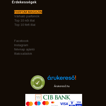
Érdekességek
PARFÜM MAGAZIN
Várható parfümök
Top 10 női illat
Top 10 férfi illat
Facebook
Instagram
Névnap ajánló
Illatcsaládok
Árukereső.hu